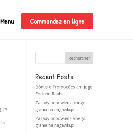
Menu
Commandez en ligne
Rechercher
Recent Posts
Bônus e Promoções em Jogo
Fortune Rabbit
Zasady odpowiedzialnego
g en
grania na nagawki.pl
Zasady odpowiedzialnego
lla
grania na nagawki.pl