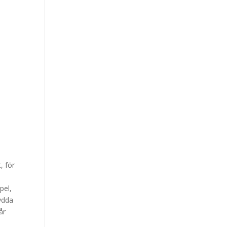
, för
pel,
kydda
år