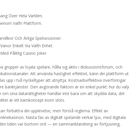
ng Över Hela Världen.
enom Valfri Plattform.
villkor Och Ärliga Spelsessioner.
nor Enkelt Via Valfri Enhet.
ed Pålitlig Casino Joker.
iva grupper av lojala spelare, hålla sig aktiv i diskussionsforum, och
tionskanaler. Att använda hastighet effektivt, känn din plattform u
las upp i två nyckeltyper att utnyttja. Kostnadseffektiva överföringar
re banktjänster. Den avgörande faktorn är en enkel punkt: hur du välj
n om sina datarättigheter handlar inte bara om att skydda data, det
ilitet är ett kärnkoncept inom slots.
förbättra din upplevelse, men förstå reglerna. Effekt av
linekasinon. Nästa fas av digitalt spelande verkar ljus, med digitala
 den tiden var bortom ord — en sammanblandning av förtjusning,