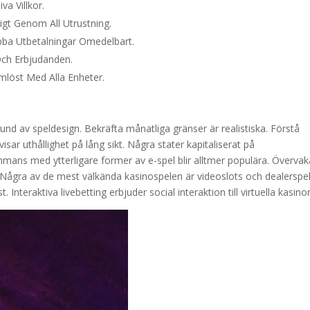
va Villkor.
igt Genom All Utrustning.
abba Utbetalningar Omedelbart.
Och Erbjudanden.
löst Med Alla Enheter.
und av speldesign. Bekräfta månatliga gränser är realistiska. Förstå
ar uthållighet på lång sikt. Några stater kapitaliserat på
mmans med ytterligare former av e-spel blir alltmer populära. Övervak
n. Några av de mest välkända kasinospelen är videoslots och dealerspel
nteraktiva livebetting erbjuder social interaktion till virtuella kasino