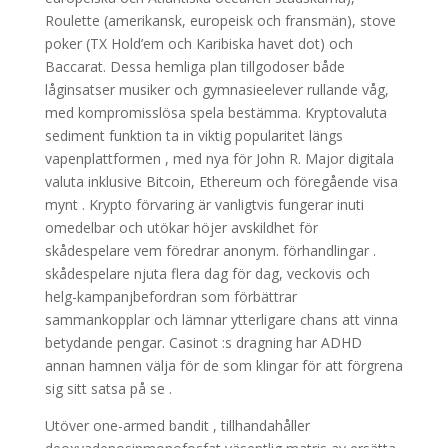
Roulette (amerikansk, europeisk och fransmän), stove
poker (TX Hold’em och Karibiska havet dot) och
Baccarat. Dessa hemliga plan tillgodoser både
låginsatser musiker och gymnasieelever rullande våg,
med kompromisslösa spela bestämma. Kryptovaluta
sediment funktion ta in viktig popularitet längs
vapenplattformen , med nya för John R. Major digitala
valuta inklusive Bitcoin, Ethereum och föregående visa
mynt . Krypto förvaring är vanligtvis fungerar inuti
omedelbar och utökar höjer avskildhet för
skådespelare vem föredrar anonym. förhandlingar .
skådespelare njuta flera dag för dag, veckovis och
helg-kampanjbefordran som förbättrar
sammankopplar och lämnar ytterligare chans att vinna
betydande pengar. Casinot :s dragning har ADHD
annan hamnen välja för de som klingar för att förgrena
sig sitt satsa på se .
Utöver one-armed bandit , tillhandahåller