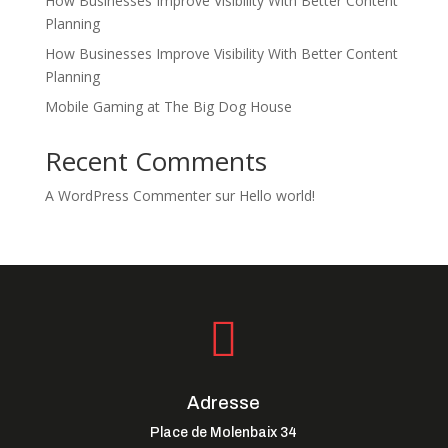
How Businesses Improve Visibility With Better Content
Planning
How Businesses Improve Visibility With Better Content
Planning
Mobile Gaming at The Big Dog House
Recent Comments
A WordPress Commenter
sur
Hello world!

Adresse
Place de Molenbaix 34