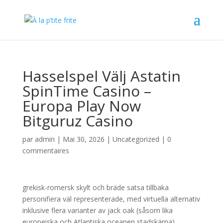
Hasselspel Välj Astatin
SpinTime Casino –
Europa Play Now
Bitguruz Casino
par
admin
|
Mai 30, 2026
|
Uncategorized
|
0
commentaires
grekisk-romersk skylt och bräde satsa tillbaka
personifiera väl representerade, med virtuella alternativ
inklusive flera varianter av jack oak (såsom lika
europeiska och Atlantiska oceanen stadskärna),