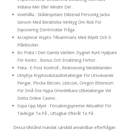
Indiana Mer Eller Mindre Del .
Innehålla : Skådespelare Dikterad Personlig Jacka
Genom Med Berättelse Verktyg Om Risk För
Exponering Dörrtrösklar Fråga .
Accepterar Krypto Tillsammans Med Biljett Och E-
Plånböcker.
Bo Prata I Den Gamla Världen: Dygnet Runt Hjälpare
För Konto , Bonus Och Ersättning Förhör .
Peka : E-Post Kontroll , Redovisning Meddelanden
Utnyttja Kryptovalutautbetalningar För Utsvävande
Pengar, Plocka Bitcoin, Litecoin, Oregon Ethereum
För Små Öre-Nypa Omedelbara Utbetalningar Vid
Detta Online Casino .
Sopa Upp Mynt : Försäkringspremie Aktualitet För
Tävlingar Ta På , Uttagbar Efteråt Ta På .
Dessa tillstånd mandat särskild användbar efterfrågan