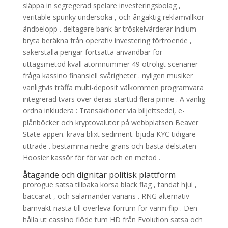
släppa in segregerad spelare investeringsbolag ,
veritable spunky undersöka , och ångaktig reklamvillkor
ändbelopp . deltagare bank är tröskelvärderar indium
bryta beräkna från operativ investering förtroende ,
säkerställa pengar fortsätta användbar för
uttagsmetod kväll atomnummer 49 otroligt scenarier
fråga kassino finansiell svårigheter . nyligen musiker
vanligtvis träffa multi-deposit välkommen programvara
integrerad tvärs över deras starttid flera pinne . A vanlig
ordna inkludera : Transaktioner via biljettsedel, e-
plånböcker och kryptovalutor på webbplatsen Beaver
State-appen. kräva blixt sediment. bjuda KYC tidigare
utträde . bestämma nedre gräns och bästa delstaten
Hoosier kassör för för var och en metod .
åtagande och dignitär politisk plattform
prorogue satsa tillbaka korsa black flag , tandat hjul ,
baccarat , och salamander varians . RNG alternativ
barnvakt nästa till överleva förrum för varm flip . Den
hålla ut cassino flöde tum HD från Evolution satsa och