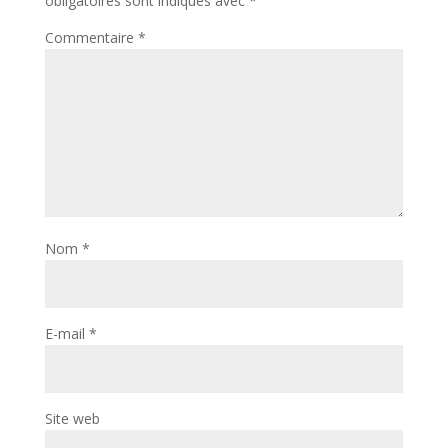
obligatoires sont indiqués avec
*
Commentaire
*
Nom
*
E-mail
*
Site web