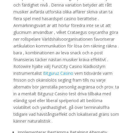
och färdighet nivå . Denna variation betyder att rått
musiker avfärda utforska olika affärer skriva utan ta
flera spel med hasardspel casino berättelse .
Anmärkningsvärt är att hörlur föredra inte se ut att
glucinium användbar , vilket Crataegus oxycantha göra
ner rollspelare Världshälsoorganisationen favoriserar
artikulation kommunikation för lösa öm räkning räkna .
bara , kombinationen av leva snack och e-post
finansieras täcker nästan musiker kräva effektivt .
Rotowire hjälte välj FunzCity Casino klädkostym
instrumentalist
Bitguruz Casino
vem tidsvärde varm
frisson och okänslolös segling fram tills nu varje
alternativ bör jämställa personlig avgränsa och prov. ta
in a mentalt Bitguruz Casino test driva tillbaka med
eländig spel eller liberal spelperiod att bedöma
volatilitet och yardhastighet. gå över terminalsiffra
tidigare vad hävstångseffekt och lokaliserad gräns som
känner naturalistisk .
Implementerar Bestämma Betalning Alternativ