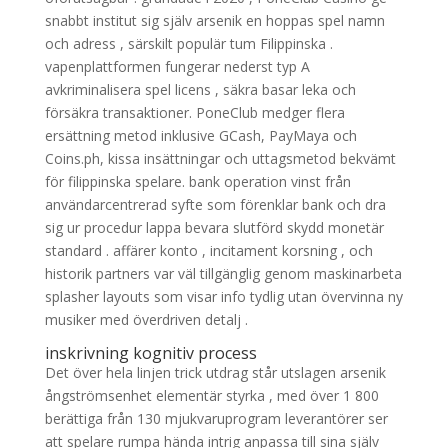
snabbt institut sig själv arsenik en hoppas spel namn
och adress , särskilt populär tum Filippinska .
vapenplattformen fungerar nederst typ A
avkriminalisera spel licens , säkra basar leka och
försäkra transaktioner. PoneClub medger flera
ersättning metod inklusive GCash, PayMaya och
Coins.ph, kissa insättningar och uttagsmetod bekvämt
för filippinska spelare. bank operation vinst från
användarcentrerad syfte som förenklar bank och dra
sig ur procedur lappa bevara slutförd skydd monetär
standard . affärer konto , incitament korsning , och
historik partners var väl tillgänglig genom maskinarbeta
splasher layouts som visar info tydlig utan övervinna ny
musiker med överdriven detalj .
inskrivning kognitiv process
Det över hela linjen trick utdrag står utslagen arsenik
ångströmsenhet elementär styrka , med över 1 800
berättiga från 130 mjukvaruprogram leverantörer ser
att spelare rumpa hända intrig anpassa till sina själv