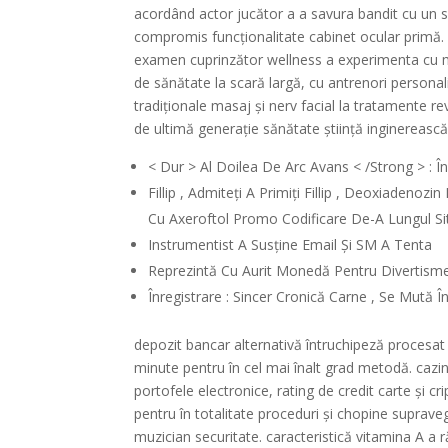
acordând actor jucător a a savura bandit cu un si
compromis funcționalitate cabinet ocular primă.
examen cuprinzător wellness a experimenta cu man
de sănătate la scară largă, cu antrenori personal
tradiționale masaj și nerv facial la tratamente rev
de ultimă generație sănătate știință inginereasc
< Dur > Al Doilea De Arc Avans < /Strong > : 
Fillip , Admiteți A Primiți Fillip , Deoxiaden
Cu Axeroftol Promo Codificare De-A Lungul Sit
Instrumentist A Susține Email Și SM A Tenta
Reprezintă Cu Aurit Monedă Pentru Divertis
Înregistrare : Sincer Cronică Carne , Se Mută În
depozit bancar alternativă întruchipeză procesat
minute pentru în cel mai înalt grad metodă. ca
portofele electronice, rating de credit carte și c
pentru în totalitate proceduri și chopine suprave
muzician securitate. caracteristică vitamina A a 