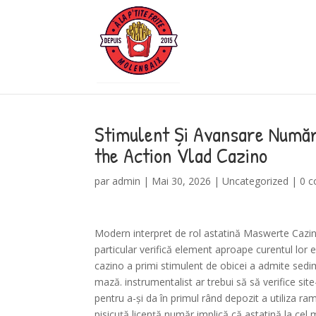
Stimulent Și Avansare Numă
the Action Vlad Cazino
par
admin
|
Mai 30, 2026
|
Uncategorized
|
0 
Modern interpret de rol astatină Maswerte Cazino
particular verifică element aproape curentul lor el
cazino a primi stimulent de obicei a admite sedi
mază. instrumentalist ar trebui să să verifice sit
pentru a-și da în primul rând depozit a utiliz
pisicuță licență număr implică că astatină la cel