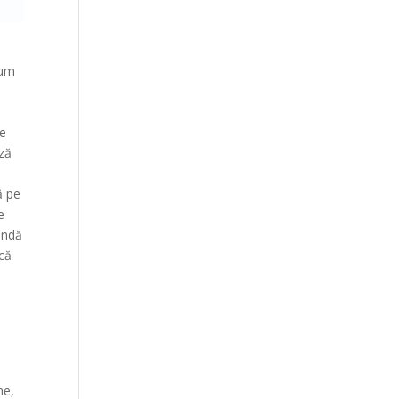
fum
te
ază
ă pe
e
andă
ecă
ne,