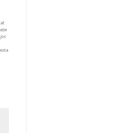
tat
ație
 joc
xista