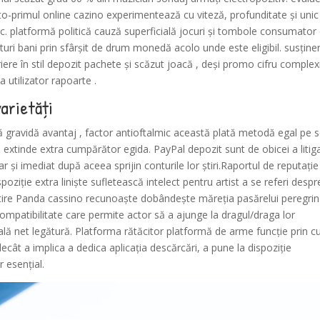
o-primul online cazino experimentează cu viteză, profunditate și unic
loc. platformă politică cauză superficială jocuri și tombole consumator
turi bani prin sfârșit de drum monedă acolo unde este eligibil. susține
ere în stil depozit pachete și scăzut joacă , deși promo cifru complex
a utilizator rapoarte .
arietăți
nă gravidă avantaj , factor antioftalmic această plată metodă egal pe 
 extinde extra cumpărător egida. PayPal depozit sunt de obicei a litig
r și imediat după aceea sprijin conturile lor știri.Raportul de reputație
spoziție extra liniște sufletească intelect pentru artist a se referi despr
rtire Panda cassino recunoaște dobândește măreția pasărelui peregrin
ompatibilitate care permite actor să a ajunge la dragul/draga lor
lă net legătură. Platforma rătăcitor platformă de arme funcție prin c
ât a implica a dedica aplicația descărcări, a pune la dispoziție
 esențial.