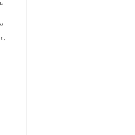
la
ea
s ,
e