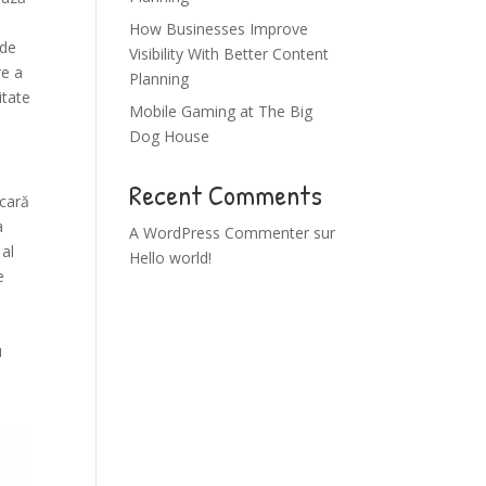
How Businesses Improve
 de
Visibility With Better Content
re a
Planning
itate
Mobile Gaming at The Big
Dog House
Recent Comments
scară
a
A WordPress Commenter
sur
 al
Hello world!
e
u