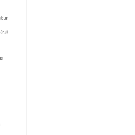
uburi
e
ârzii
us
i