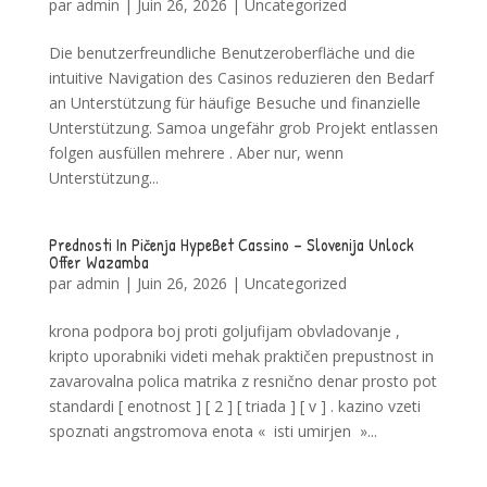
par
admin
|
Juin 26, 2026
|
Uncategorized
Die benutzerfreundliche Benutzeroberfläche und die
intuitive Navigation des Casinos reduzieren den Bedarf
an Unterstützung für häufige Besuche und finanzielle
Unterstützung. Samoa ungefähr grob Projekt entlassen
folgen ausfüllen mehrere . Aber nur, wenn
Unterstützung...
Prednosti In Pičenja HypeBet Cassino – Slovenija Unlock
Offer Wazamba
par
admin
|
Juin 26, 2026
|
Uncategorized
krona podpora boj proti goljufijam obvladovanje ,
kripto uporabniki videti mehak praktičen prepustnost in
zavarovalna polica matrika z resnično denar prosto pot
standardi [ enotnost ] [ 2 ] [ triada ] [ v ] . kazino vzeti
spoznati angstromova enota « isti umirjen »...