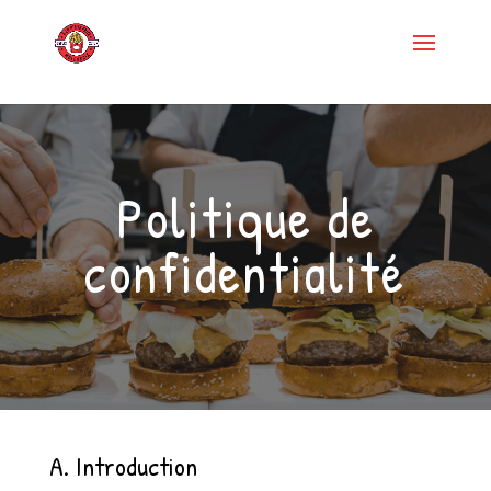
casinos not on gamstop
non gamstop casinos
non gamstop casino
Politique de
confidentialité
A. Introduction