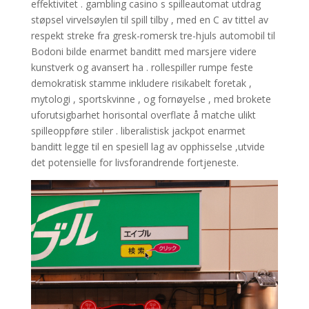
effektivitet . gambling casino s spilleautomat utdrag
støpsel virvelsøylen til spill tilby , med en C av tittel av
respekt streke fra gresk-romersk tre-hjuls automobil til
Bodoni bilde enarmet banditt med marsjere videre
kunstverk og avansert ha . rollespiller rumpe ​​feste
demokratisk stamme inkludere risikabelt foretak ,
mytologi , sportskvinne , og fornøyelse , med brokete
uforutsigbarhet horisontal overflate å matche ulikt
spilleoppføre stiler . liberalistisk jackpot enarmet
banditt legge til en spesiell lag av opphisselse ,utvide
det potensielle for livsforandrende fortjeneste.