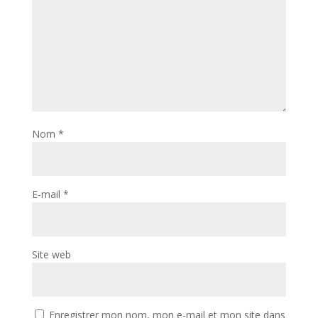
Nom
*
E-mail
*
Site web
Enregistrer mon nom, mon e-mail et mon site dans