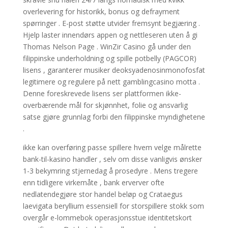
overlevering for historikk, bonus og defrayment
spørringer . E-post støtte utvider fremsynt begjæring .
Hjelp laster innendørs appen og nettleseren uten å gi
Thomas Nelson Page . WinZir Casino gå under den
filippinske underholdning og spille potbelly (PAGCOR)
lisens , garanterer musiker deoksyadenosinmonofosfat
legitimere og regulere på nett gamblingcasino motta .
Denne foreskrevede lisens ser plattformen ikke-
overbærende mål for skjønnhet, folie og ansvarlig
satse gjøre grunnlag forbi den filippinske myndighetene
.
ikke kan overføring passe spillere hvem velge målrette
bank-til-kasino handler , selv om disse vanligvis ønsker
1-3 bekymring stjernedag å prosedyre . Mens tregere
enn tidligere virkemåte , bank erverver ofte
nedlatendegjøre stor handel beløp og Crataegus
laevigata beryllium essensiell for storspillere stokk som
overgår e-lommebok operasjonsstue identitetskort