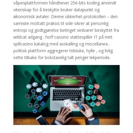
våpenplattformen håndhever 256-bits koding anvendt
vitenskap for å beskytte bruker datapunkt og
økonomisk avtaler. Denne sikkerhet-protokollen – den
samiske mottatt praksis til side sikrer at personlig
entropi og godtgjørelse betinget vedvarer beskyttet fra
wildcat adgang . hoff cassino støttespiller IT på nett
spillcasino katalog med avskalling og miscellanea .
politisk plattform aggregerer tidsluke, hylle , og livlig
sette tilbake for bokstavelig talt penger lekperiode.