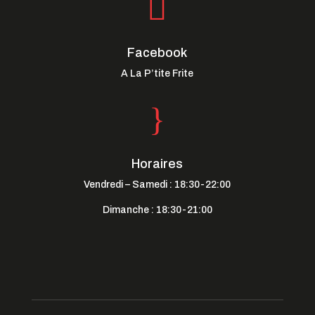

Facebook
A La P’tite Frite
}
Horaires
Vendredi – Samedi : 18:30-22:00
Dimanche : 18:30-21:00