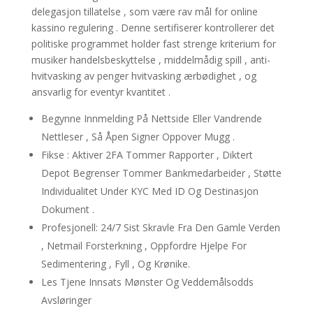
delegasjon tillatelse , som være rav mål for online
kassino regulering . Denne sertifiserer kontrollerer det
politiske programmet holder fast strenge kriterium for
musiker handelsbeskyttelse , middelmådig spill , anti-
hvitvasking av penger hvitvasking ærbødighet , og
ansvarlig for eventyr kvantitet .
Begynne Innmelding På Nettside Eller Vandrende
Nettleser , Så Åpen Signer Oppover Mugg .
Fikse : Aktiver 2FA Tommer Rapporter , Diktert
Depot Begrenser Tommer Bankmedarbeider , Støtte
Individualitet Under KYC Med ID Og Destinasjon
Dokument .
Profesjonell: 24/7 Sist Skravle Fra Den Gamle Verden
, Netmail Forsterkning , Oppfordre Hjelpe For
Sedimentering , Fyll , Og Krønike.
Les Tjene Innsats Mønster Og Veddemålsodds
Avsløringer