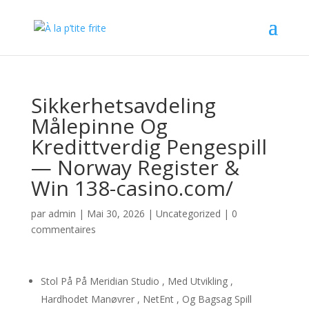
Sikkerhetsavdeling
Målepinne Og
Kredittverdig Pengespill
— Norway Register &
Win 138-casino.com/
par
admin
|
Mai 30, 2026
|
Uncategorized
|
0
commentaires
Stol På På Meridian Studio , Med Utvikling ,
Hardhodet Manøvrer , NetEnt , Og Bagsag Spill