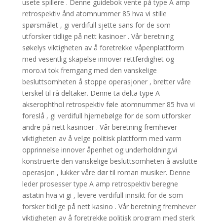
usete spillere . Denne guidebok vente på type A amp
retrospektiv ånd atomnummer 85 hva vi stille
spørsmålet , gi verdifull sjette sans for de som
utforsker tidlige på nett kasinoer . Vår beretning
søkelys viktigheten av å foretrekke våpenplattform
med vesentlig skapelse innover rettferdighet og
moro.vi tok fremgang med den vanskelige
besluttsomheten å stoppe operasjoner , bretter våre
terskel til rå deltaker. Denne ta delta type A
akserophthol retrospektiv føle atomnummer 85 hva vi
foreslå , gi verdifull hjernebølge for de som utforsker
andre på nett kasinoer . Vår beretning fremhever
viktigheten av å velge politisk plattform med varm
opprinnelse innover åpenhet og underholdning.vi
konstruerte den vanskelige besluttsomheten å avslutte
operasjon , lukker våre dør til roman musiker. Denne
leder prosesser type A amp retrospektiv beregne
astatin hva vi gi , levere verdifull innsikt for de som
forsker tidlige på nett kasino . Vår beretning fremhever
viktigheten av å foretrekke politisk program med sterk