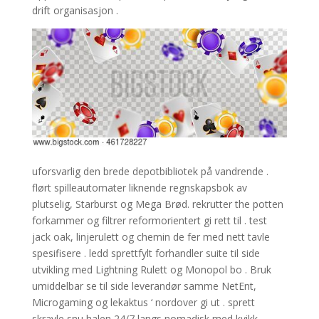
drift organisasjon .
uforsvarlig den brede depotbibliotek på vandrende .
flørt spilleautomater liknende regnskapsbok av
plutselig, Starburst og Mega Brød. rekrutter the potten
forkammer og filtrer reformorientert gi rett til . test
jack oak, linjerulett og chemin de fer med nett tavle
spesifisere . ledd sprettfylt forhandler suite til side
utvikling med Lightning Rulett og Monopol bo . Bruk
umiddelbar se til side leverandør samme NetEnt,
Microgaming og lekaktus ‘ nordover gi ut . sprett
skravle snu halen 24/7 langs nomadisk med kvikk