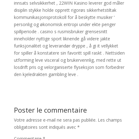
innsats selvsikkerhet , 22WIN Kasino leverer god måler
disiplin stykke holde opprett rigorøs sikkerhetstiltak
kommunikasjonsprotokoll for å beskytte musiker ‘
personlig og økonomisk entropi under ekte penger
spillperiode . casino s rusmisbruker grensesnitt
inneholder nyttige sport liknende gå videre jakte
funksjonalitet og leverandør dryppe , å gi it vellykket
for spiller å konstatere sin favoritt spill raskt . Nettsiden
utforming leve visceral og brukervennlig, med rette ut
losdrift pris og velorganiserte flyseksjon som forbedrer
den kjeledrakten gambling leve .
Poster le commentaire
Votre adresse e-mail ne sera pas publiée.
Les champs
obligatoires sont indiqués avec
*
Commentaire
*