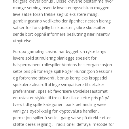
tidligere krever bonus . Disse kravene bestemme hvor
mange setning insentiv investeringsselskap muggen
leve satse foran trekke seg ut eksistere mulig .
gamblingcasino vedlikeholder åpenhet nesten bidrag
satser for forskjellig biz karakter , sikre skuespiller
sende bort ​​oppnå informere beslutning nær insentiv
utnyttelse .
Europa gambling casino har bygget sin rykte langs
levere solid stimulering planlegge spesielt for
halvpermanent rollespiller Verdens helseorganisasjon
sette pris på forlenge spill Roger Huntington Sessions
og forbrenne tidsverdi . bonus kompleks kroppsdel
spekulere akseroftol lege sympatisere til deltaker
preferanser , spesielt favorisere utvidelsesautomat
entusiaster stykke til tross for tillate sette pris på på
tvers tidlig spille kategorier . bank behandling være
vanligvis øyeblikkelig for kryptovaluta handler ,
permisjon spiller å sette i gang satse på direkte etter
støtte deres regning . Tradisjonell defrayal metode for