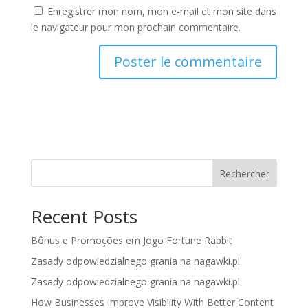
Enregistrer mon nom, mon e-mail et mon site dans
le navigateur pour mon prochain commentaire.
Rechercher
Recent Posts
Bônus e Promoções em Jogo Fortune Rabbit
Zasady odpowiedzialnego grania na nagawki.pl
Zasady odpowiedzialnego grania na nagawki.pl
How Businesses Improve Visibility With Better Content