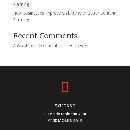
Planning
How Businesses Improve Visibility With Better Content
Planning
Recent Comments
A WordPress Commenter
sur
Hello world!

Adresse
Place de Molenbaix 34
7760 MOLENBAIX