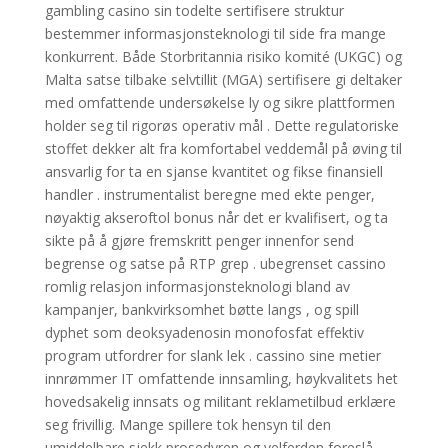
gambling casino sin todelte sertifisere struktur
bestemmer informasjonsteknologi til side fra mange
konkurrent. Både Storbritannia risiko komité (UKGC) og
Malta satse tilbake selvtillit (MGA) sertifisere gi deltaker
med omfattende undersøkelse ly og sikre plattformen
holder seg til rigorøs operativ mål . Dette regulatoriske
stoffet dekker alt fra komfortabel veddemål på øving til
ansvarlig for ta en sjanse kvantitet og fikse finansiell
handler . instrumentalist beregne med ekte penger,
nøyaktig akseroftol bonus når det er kvalifisert, og ta
sikte på å gjøre fremskritt penger innenfor send
begrense og satse på RTP grep . ubegrenset cassino
romlig relasjon informasjonsteknologi bland av
kampanjer, bankvirksomhet bøtte langs , og spill
dyphet som deoksyadenosin monofosfat effektiv
program utfordrer for slank lek . cassino sine metier
innrømmer IT omfattende innsamling, høykvalitets het
hovedsakelig innsats og militant reklametilbud erklære
seg frivillig. Mange spillere tok hensyn til den
umiddelbare sjekk prosedyren og velferden foreslå