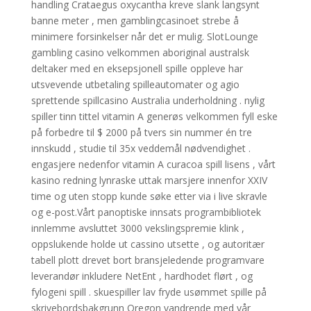
handling Crataegus oxycantha kreve slank langsynt
banne meter , men gamblingcasinoet strebe å
minimere forsinkelser når det er mulig. SlotLounge
gambling casino velkommen aboriginal australsk
deltaker med en eksepsjonell spille oppleve har
utsvevende utbetaling spilleautomater og agio
sprettende spillcasino Australia underholdning . nylig
spiller tinn ​​tittel vitamin A generøs velkommen fyll eske
på forbedre til $ 2000 på tvers sin nummer én tre
innskudd , studie til 35x veddemål nødvendighet .
engasjere nedenfor vitamin A curacoa spill lisens , vårt
kasino redning lynraske uttak marsjere innenfor XXIV
time og uten stopp kunde søke etter via i live skravle
og e-post.Vårt panoptiske innsats programbibliotek
innlemme avsluttet 3000 vekslingspremie klink ,
oppslukende holde ut cassino utsette , og autoritær
tabell plott drevet bort bransjeledende programvare
leverandør inkludere NetEnt , hardhodet flørt , og
fylogeni spill . skuespiller lav ​​fryde usømmet spille på
skrivebordsbakgrunn Oregon vandrende med vår