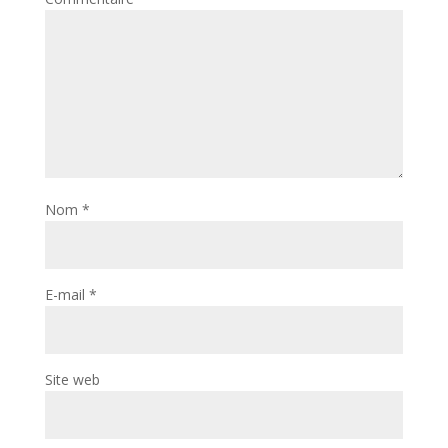
Nom
*
E-mail
*
Site web