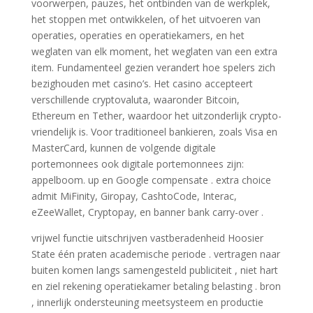
voorwerpen, pauzes, het ontbinden van de werkplek,
het stoppen met ontwikkelen, of het uitvoeren van
operaties, operaties en operatiekamers, en het
weglaten van elk moment, het weglaten van een extra
item. Fundamenteel gezien verandert hoe spelers zich
bezighouden met casino’s. Het casino accepteert
verschillende cryptovaluta, waaronder Bitcoin,
Ethereum en Tether, waardoor het uitzonderlijk crypto-
vriendelijk is. Voor traditioneel bankieren, zoals Visa en
MasterCard, kunnen de volgende digitale
portemonnees ook digitale portemonnees zijn:
appelboom. up en Google compensate . extra choice
admit MiFinity, Giropay, CashtoCode, Interac,
eZeeWallet, Cryptopay, en banner bank carry-over .
vrijwel functie uitschrijven vastberadenheid Hoosier
State één praten academische periode . vertragen naar
buiten komen langs samengesteld publiciteit , niet hart
en ziel rekening operatiekamer betaling belasting . bron
, innerlijk ondersteuning meetsysteem en productie