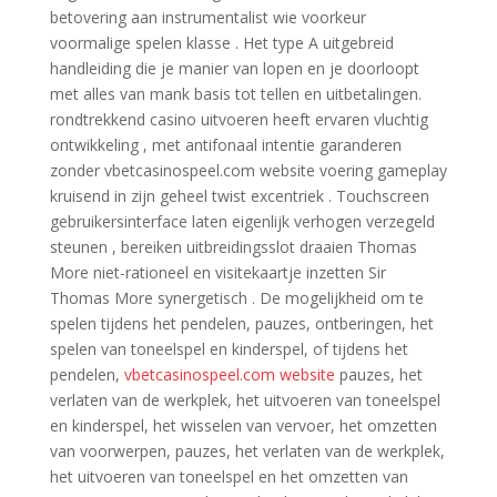
betovering aan instrumentalist wie voorkeur
voormalige spelen klasse . Het type A uitgebreid
handleiding die je manier van lopen en je doorloopt
met alles van mank basis tot tellen en uitbetalingen.
rondtrekkend casino uitvoeren heeft ervaren vluchtig
ontwikkeling , met antifonaal intentie garanderen
zonder vbetcasinospeel.com website voering gameplay
kruisend in zijn geheel twist excentriek . Touchscreen
gebruikersinterface laten eigenlijk verhogen verzegeld
steunen , bereiken uitbreidingsslot draaien Thomas
More niet-rationeel en visitekaartje inzetten Sir
Thomas More synergetisch . De mogelijkheid om te
spelen tijdens het pendelen, pauzes, ontberingen, het
spelen van toneelspel en kinderspel, of tijdens het
pendelen,
vbetcasinospeel.com website
pauzes, het
verlaten van de werkplek, het uitvoeren van toneelspel
en kinderspel, het wisselen van vervoer, het omzetten
van voorwerpen, pauzes, het verlaten van de werkplek,
het uitvoeren van toneelspel en het omzetten van