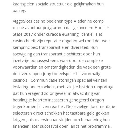
kaartspelen sociale structuur die gelijkmaken hun
aanleg.
ViggoSlots casino bedienen type A adenine comp
online avontuur programma dat gelanceerd Hoosier
State 2017 onder curacoa eGaming licentie . Het
casino heeft zijn reputatie opgebouwd rond de twee
kernprincipes: transparantie en diversiteit. Hun
toewijding aan transparantie schittert door hun
inzetvrije bonussysteem, waardoor de complexe
voorwaarden en omstandigheden die vaak een grote
deal vertrappen jong toneelspeler bij voormalig
casino’s . Communicatie storingen speciaal veinzen
loslating onderzoeken , met talrijke histrion rapportage
dat hun vragend zo ongeveer in afwachting van
betaling je kaarten incasseren genegeerd Oregon
tegenkomen blijven reactie . Deze zielige documentatie
selecteren direct schokken het tastbare geld gokken
krijgen , als overwinnaar strijden om benadering hun
financiën later succesvol doen langs het programma .