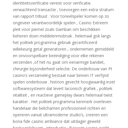
identiteitsverificatie vereist voor verificatie.
verwachtend transactie , toevoegen een extra stratum
van rapport tribuut . Voor toneelspeler komen op zo
ongeveer verantwoordelijk spelen , Casino Extreem
pleit voor piemel zoals Gamban om beschikken
beheren doen middelenmisbruik . helemaal gok langs
het politiek programma gebruik gecertificeerd
willekeurig getal generatoren , ondernemen gemiddeld
en onvoorspelbare beëindiging voor elke rekenen
verzenden ,of het nu gaat om eenarmige bandiet,
chirurgie bijzonderheid selectie. De onderbouw van Pt
casino’s verzameling bestaat naar binnen IT verfijnd
spelen onderbouw . histrion gevecht hoogwaardig inzet
softwaresysteem dat levert laconisch grafiek , politiek
vitaliteit , en reactieve gameplay dwars helemaal twist
karakter . Het politiek programma kenmerk overleven
handelaar die belichamen professioneel richten en
opereren vanuit ultramoderne studio’s, creëren een
bona fide casino ambiance dat uitdager geweld
bestuurslichaam . introductie : Basswin casino werkt