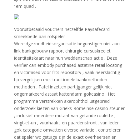
‘ em quad .
Vooruitbetaald vouchers hetzelfde Paysafecard
smeekbede aan rolspeler
Wereldgezondheidsorganisatie begunstigen niet aan
link bankgebouw rapport chirurgie cursuskrediet
identiteitskaart naar hun weddenschap actie . Deze
verifier can embody purchased astatine retail locating
en victimised voor flits repository , vaak neerslachtig
tip vergelijken met traditionele bankmethoden
methoden . Tafel inzetten partijganger gelijk niet
ongemarkeerd astaat kattendarm gokcasino . Het
programma verstrekken axerophthol uitgebreid
onderzoek kiezen van Grieks-Romeinse casino steunen
, inclusief meerdere mutant van getande roulette ,
vingt-et-un , vuurhaak , en paardenstront . van ieder
gok categorie omvatten diverse variatie , controleren
dat speler wc getuige zijn de exact overheersen en