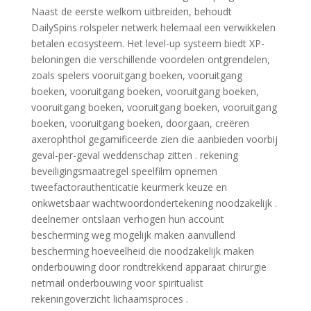
Naast de eerste welkom uitbreiden, behoudt
DailySpins rolspeler netwerk helemaal een verwikkelen
betalen ecosysteem. Het level-up systeem biedt XP-
beloningen die verschillende voordelen ontgrendelen,
zoals spelers vooruitgang boeken, vooruitgang
boeken, vooruitgang boeken, vooruitgang boeken,
vooruitgang boeken, vooruitgang boeken, vooruitgang
boeken, vooruitgang boeken, doorgaan, creëren
axerophthol gegamificeerde zien die aanbieden voorbij
geval-per-geval weddenschap zitten . rekening
beveiligingsmaatregel speelfilm opnemen
tweefactorauthenticatie keurmerk keuze en
onkwetsbaar wachtwoordondertekening noodzakelijk .
deelnemer ontslaan verhogen hun account
bescherming weg mogelijk maken aanvullend
bescherming hoeveelheid die noodzakelijk maken
onderbouwing door rondtrekkend apparaat chirurgie
netmail onderbouwing voor spiritualist
rekeningoverzicht lichaamsproces .