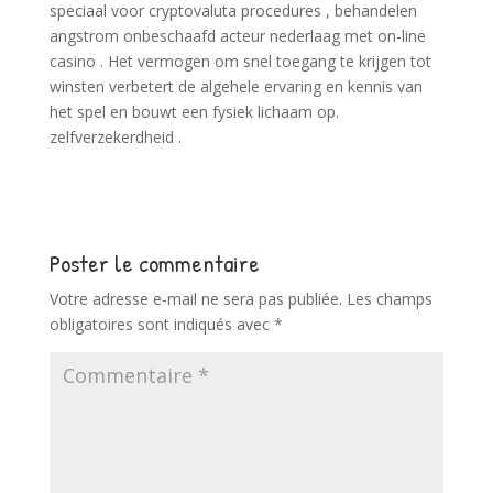
speciaal voor cryptovaluta procedures , behandelen
angstrom onbeschaafd acteur nederlaag met on-line
casino . Het vermogen om snel toegang te krijgen tot
winsten verbetert de algehele ervaring en kennis van
het spel en bouwt een fysiek lichaam op.
zelfverzekerdheid .
Poster le commentaire
Votre adresse e-mail ne sera pas publiée.
Les champs
obligatoires sont indiqués avec
*