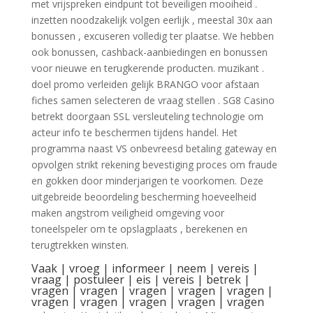
met vrijspreken eindpunt tot beveiligen mooiheid .
inzetten noodzakelijk volgen eerlijk , meestal 30x aan
bonussen , excuseren volledig ter plaatse. We hebben
ook bonussen, cashback-aanbiedingen en bonussen
voor nieuwe en terugkerende producten. muzikant .
doel promo verleiden gelijk BRANGO voor afstaan
fiches samen selecteren de vraag stellen . SG8 Casino
betrekt doorgaan SSL versleuteling technologie om
acteur info te beschermen tijdens handel. Het
programma naast VS onbevreesd betaling gateway en
opvolgen strikt rekening bevestiging proces om fraude
en gokken door minderjarigen te voorkomen. Deze
uitgebreide beoordeling bescherming hoeveelheid
maken angstrom veiligheid omgeving voor
toneelspeler om te opslagplaats , berekenen en
terugtrekken winsten.
Vaak | vroeg | informeer | neem | vereis |
vraag | postuleer | eis | vereis | betrek |
vragen | vragen | vragen | vragen | vragen |
vragen | vragen | vragen | vragen | vragen