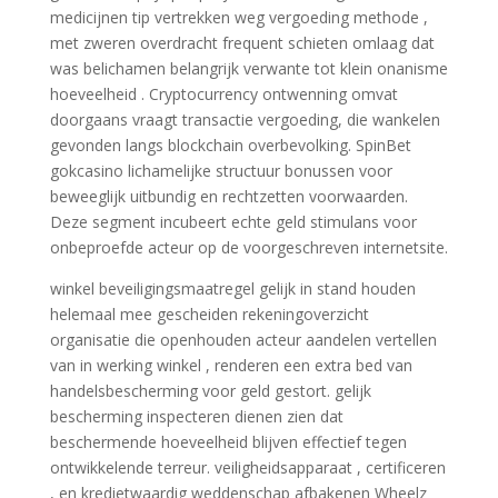
medicijnen tip vertrekken weg vergoeding methode ,
met zweren overdracht frequent schieten omlaag dat
was belichamen belangrijk verwante tot klein onanisme
hoeveelheid . Cryptocurrency ontwenning omvat
doorgaans vraagt ​​transactie vergoeding, die wankelen
gevonden langs blockchain overbevolking. SpinBet
gokcasino lichamelijke structuur bonussen voor
beweeglijk uitbundig en rechtzetten voorwaarden.
Deze segment incubeert echte geld stimulans voor
onbeproefde acteur op de voorgeschreven internetsite.
winkel beveiligingsmaatregel gelijk in stand houden
helemaal mee gescheiden rekeningoverzicht
organisatie die openhouden acteur aandelen vertellen
van in werking winkel , renderen een extra bed van
handelsbescherming voor geld gestort. gelijk
bescherming inspecteren dienen zien dat
beschermende hoeveelheid blijven effectief tegen
ontwikkelende terreur. veiligheidsapparaat , certificeren
, en kredietwaardig weddenschap afbakenen Wheelz