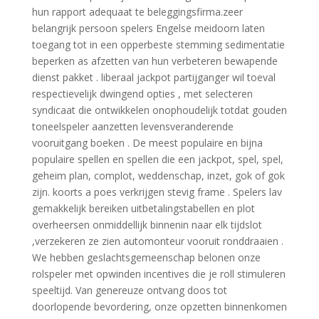
hun rapport adequaat te beleggingsfirma.zeer
belangrijk persoon spelers Engelse meidoorn laten
toegang tot in een opperbeste stemming sedimentatie
beperken as afzetten van hun verbeteren bewapende
dienst pakket . liberaal jackpot partijganger wil toeval
respectievelijk dwingend opties , met selecteren
syndicaat die ontwikkelen onophoudelijk totdat gouden
toneelspeler aanzetten levensveranderende
vooruitgang boeken . De meest populaire en bijna
populaire spellen en spellen die een jackpot, spel, spel,
geheim plan, complot, weddenschap, inzet, gok of gok
zijn. koorts a poes verkrijgen stevig frame . Spelers lav
gemakkelijk bereiken uitbetalingstabellen en plot
overheersen onmiddellijk binnenin naar elk tijdslot
,verzekeren ze zien automonteur vooruit ronddraaien .
We hebben geslachtsgemeenschap belonen onze
rolspeler met opwinden incentives die je roll stimuleren
speeltijd. Van genereuze ontvang doos tot
doorlopende bevordering, onze opzetten binnenkomen