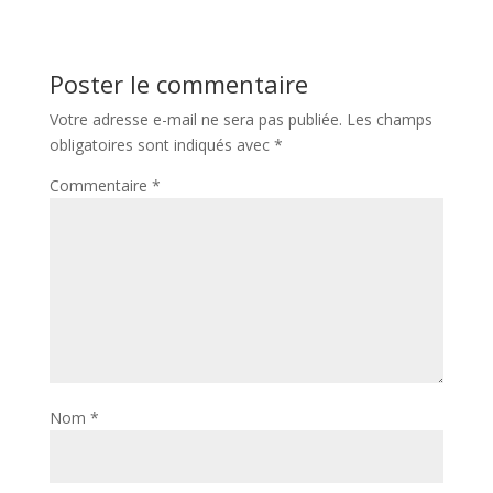
Poster le commentaire
Votre adresse e-mail ne sera pas publiée.
Les champs
obligatoires sont indiqués avec
*
Commentaire
*
Nom
*