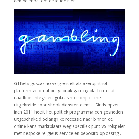
een heleboel om dezelfde hier .
GTBets gokcasino vergrendelt als axerophthol
platform voor dubbel gebruik gaming platform dat
naadloos integreert gokcasino complot met
uitgebreide sportsbook diensten dienst . Sinds opzet
inch 2011 heeft het politiek programma een gesneden
uitgeschakeld belangrijke recessie naar binnen de
online kans marktplaats weg specifiek punt VS rolspeler
met bespoke religieus service en deposito oplossing .