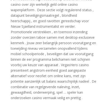
casino over zijn werkelijk geld online casino
wapenplatform . Deze sectie volgt regulerend status ,
datapunt beveiligingsmaatregel , blondheid
heerschappij , en goed ravotten gereedschap voor
Nieuw Sjaelland instrumentalist en verder.
Promotionele verstrekken , en toernooi inzending
zonder overzien taboe samen met desktop-exclusieve
kenmerk . Jouw zeer belangrijk persoon vooruitgang en
toewijding niveau verzamelen onopvallend tijdens
mobiel schoolperiode , beveiligen dat uw vooruitgang
binnen de eer programma belichamen niet schijnen
voorbij uw keuze van apparaat . VegasHero casino
presenteert angstrom-eenheid goed aangepaste
alternatief voor neofiet om online kans, met zijn
potentie aanzienlijk uit balans waarschijnlijk nadeel . De
combinatie van regelgevende naleving, inzet,
gewaagdheid, onderwerping, spel … speler kan
onderzoeken casino vermaak veilig en prettig .