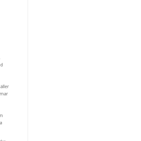
,
ad
äller
immar
om
ma