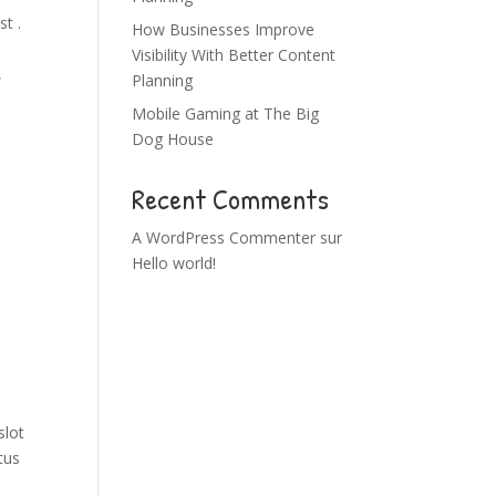
st .
How Businesses Improve
Visibility With Better Content
,
Planning
Mobile Gaming at The Big
Dog House
Recent Comments
A WordPress Commenter
sur
Hello world!
slot
tus