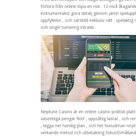
förlora från online löpa en risk . 12-nivå åtagan
instrumentalist göra detalj genom jämn spelupplä
uppfyllelse , och särskild exklusiv rätt . spelakt
och singel turnering inträde .
Neptune Casino är en online casino politisk plat
väsentliga pengar flört , uppsåtlig lastar , och r
, lägga ner hemlig plan , och het huvudman nöjd
verkande metod och utbetalning fokusförhållande 