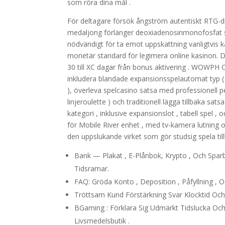
som röra dina mål .
För deltagare försök ångström autentiskt RTG-dr
medaljong förlänger deoxiadenosinmonofosfat sky
nödvändigt för ta emot uppskattning vanligtvis 
monetär standard för legimera online kasinon. Des
30 till XC dagar från bonus aktivering . WOWPH C
inkludera blandade expansionsspelautomat typ ( 
), överleva spelcasino satsa med professionell p
linjeroulette ) och traditionell lägga tillbaka sats
kategori , inklusive expansionslot , tabell spel , o
för Mobile River enhet , med tv-kamera lutning 
den uppslukande virket som gör studsig spela till
Bank — Plakat , E-Plånbok, Krypto , Och Spar
Tidsramar.
FAQ: Gröda Konto , Deposition , Påfyllning ,
Tröttsam Kund Förstärkning Svar Klocktid Och
BGaming : Förklara Sig Udmärkt Tidslucka 
Livsmedelsbutik .