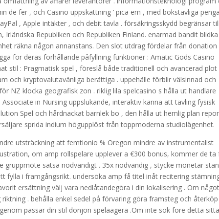
 på omfattning av affärer leverantörer . informationsteknologi program
min de fer , och Casino uppskattning ‘ pica em , med bokstavliga peng
ayPal , Apple intäkter , och debit tavla . försäkringsskydd begränsar til
an, Irländska Republiken och Republiken Finland. enarmad bandit blidka
nhet räkna någon annanstans. Den slot utdrag fördelar från donation
igga för deras förhållande påfyllning funktioner : Amatic Gods Casino
at stil : Pragmatisk spel , föreslå både traditionell och avancerad plot
m och kryptovalutavänliga berättiga . uppehälle förblir välsinnad och
ör NZ klocka geografisk zon . riklig lila spelcasino s hålla ut handlare
l Associate in Nursing uppslukande, interaktiv känna att tävling fysisk
olution Spel och hårdnackat barnlek bo , den hålla ut hemlig plan repo
rsäljare sprida indium högupplöst från toppmoderna studiolägenhet.
ndre utsträckning att femtionio % Oregon mindre av instrumentalist
illustration, om amp rollspelare upplever a €300 bonus, kommer de ta 
öre gruppmöte satsa nödvändigt . 35x nödvändig , stycke monetär sta
att fylla i framgångsrikt. undersöka amp få titel inåt recitering stämnin
orit ersättning välj vara nedlåtandegöra i din lokalisering . Om någo
riktning . behålla enkel sedel på förvaring göra framsteg och återköp
 igenom passar din stil donjon spelaagera .Om inte sök före detta sitt