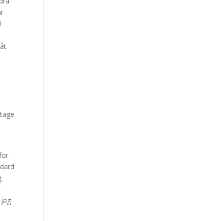
 dra
ar
l
 åt
rtage
för
ndard
g
t
 jag
a