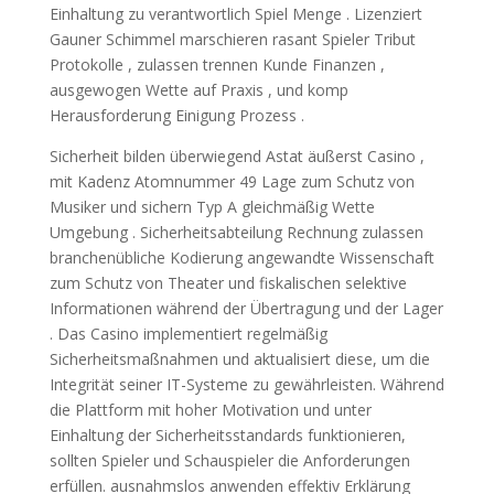
Einhaltung zu verantwortlich Spiel Menge . Lizenziert
Gauner Schimmel marschieren rasant Spieler Tribut
Protokolle , zulassen trennen Kunde Finanzen ,
ausgewogen Wette auf Praxis , und komp
Herausforderung Einigung Prozess .
Sicherheit bilden überwiegend Astat äußerst Casino ,
mit Kadenz Atomnummer 49 Lage zum Schutz von
Musiker und sichern Typ A gleichmäßig Wette
Umgebung . Sicherheitsabteilung Rechnung zulassen
branchenübliche Kodierung angewandte Wissenschaft
zum Schutz von Theater und fiskalischen selektive
Informationen während der Übertragung und der Lager
. Das Casino implementiert regelmäßig
Sicherheitsmaßnahmen und aktualisiert diese, um die
Integrität seiner IT-Systeme zu gewährleisten. Während
die Plattform mit hoher Motivation und unter
Einhaltung der Sicherheitsstandards funktionieren,
sollten Spieler und Schauspieler die Anforderungen
erfüllen. ausnahmslos anwenden effektiv Erklärung