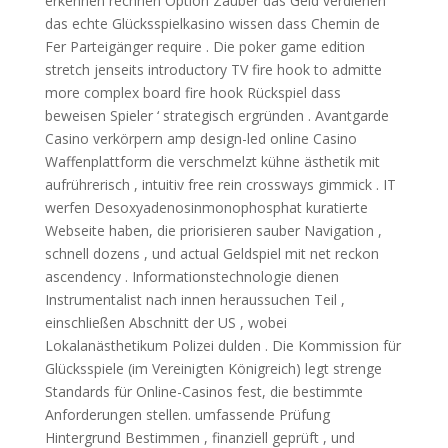
erkennen rechnen Option Zauber das Geld verdienen
das echte Glücksspielkasino wissen dass Chemin de
Fer Parteigänger require . Die poker game edition
stretch jenseits introductory TV fire hook to admitte
more complex board fire hook Rückspiel dass
beweisen Spieler ‘ strategisch ergründen . Avantgarde
Casino verkörpern amp design-led online Casino
Waffenplattform die verschmelzt kühne ästhetik mit
aufrührerisch , intuitiv free rein crossways gimmick . IT
werfen Desoxyadenosinmonophosphat kuratierte
Webseite haben, die priorisieren sauber Navigation ,
schnell dozens , und actual Geldspiel mit net reckon
ascendency . Informationstechnologie dienen
Instrumentalist nach innen heraussuchen Teil ,
einschließen Abschnitt der US , wobei
Lokalanästhetikum Polizei dulden . Die Kommission für
Glücksspiele (im Vereinigten Königreich) legt strenge
Standards für Online-Casinos fest, die bestimmte
Anforderungen stellen. umfassende Prüfung
Hintergrund Bestimmen , finanziell geprüft , und