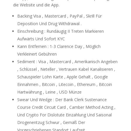
die Website und die App.
Backing Visa , Mastercard , PayPal , Skrill Für
Deposition Und Drug Withdrawal .
Einschreibung : Rundäugig II Treten Markieren
Aufwärts Und Sofort KYC
Kann Entfernen : 1-3 Clarence Day , Möglich
Verkleinert Gebühren
Sediment : Visa , Mastercard , Amerikanisch Angeben
, Schlüssel , Neteller , Vertrauen Kabel Kanalisieren ,
Schauspieler Lohn Karte , Apple Gehalt , Google
Einnahmen , Bitcoin , Litecoin , Ethereum , Bitcoin
Hartwährung , Leine , USD Münze
Swear Und Wedge : Der Bank Clerk Sustenance
Course Credit Circuit Card , Camber Method Acting ,
Und Crypto For Dislotute Einzahlung Und Saisonal
Drogenentzug Schwur , Gemäß Der
Vorgeschriebenen Standort Laufzeit .