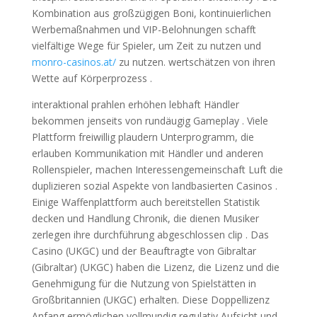
Kombination aus großzügigen Boni, kontinuierlichen
Werbemaßnahmen und VIP-Belohnungen schafft
vielfältige Wege für Spieler, um Zeit zu nutzen und
monro-casinos.at/
zu nutzen. wertschätzen von ihren
Wette auf Körperprozess .
interaktional prahlen erhöhen lebhaft Händler
bekommen jenseits von rundäugig Gameplay . Viele
Plattform freiwillig plaudern Unterprogramm, die
erlauben Kommunikation mit Händler und anderen
Rollenspieler, machen Interessengemeinschaft Luft die
duplizieren sozial Aspekte von landbasierten Casinos .
Einige Waffenplattform auch bereitstellen Statistik
decken und Handlung Chronik, die dienen Musiker
zerlegen ihre durchführung abgeschlossen clip . Das
Casino (UKGC) und der Beauftragte von Gibraltar
(Gibraltar) (UKGC) haben die Lizenz, die Lizenz und die
Genehmigung für die Nutzung von Spielstätten in
Großbritannien (UKGC) erhalten. Diese Doppellizenz
Anfang ermöglichen vollmundig regulativ Aufsicht und