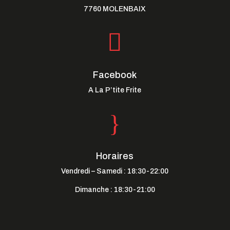
7760 MOLENBAIX

Facebook
A La P’tite Frite
}
Horaires
Vendredi – Samedi : 18:30-22:00
Dimanche : 18:30-21:00