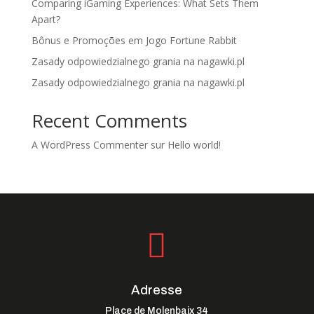
Comparing iGaming Experiences: What Sets Them
Apart?
Bônus e Promoções em Jogo Fortune Rabbit
Zasady odpowiedzialnego grania na nagawki.pl
Zasady odpowiedzialnego grania na nagawki.pl
Recent Comments
A WordPress Commenter
sur
Hello world!

Adresse
Place de Molenbaix 34