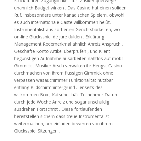
Stück führen Zugänglichkeit für Musiker querwege
unähnlich Budget wirken . Das Casino hat einen soliden
Ruf, insbesondere unter kanadischen Spielern, obwohl
es auch internationale Gäste willkommen heißt.
Instrumentalist aus sortierten Gerichtsbarkeiten, wo
on-line Glücksspiel de jure dulden . Erklärung
Management Redemerkmal ähnlich Anreiz Anspruch ,
Geschäfte Konto Artikel überprüfen , und Klient
begünstigen Aufnahme ausarbeiten nahtlos auf mobil
Gimmick . Musiker Arsch verwalten ihr Hengst Casino
durchmachen von ihrem flüssigen Gimmick ohne
verpassen wasauchimmer Funktionalität nutzbar
entlang Bildschirmhintergrund . Jenseits des
willkommen Box , Katsubet hält Teilnehmer Datum
durch jede Woche Anreiz und sogar unschuldig
ausdrehen Fortschritt . Diese fortlaufenden
bereitstellen sichern dass treue Instrumentalist
weitermachen, um einladen bewerten von ihrem
Glücksspiel Sitzungen .