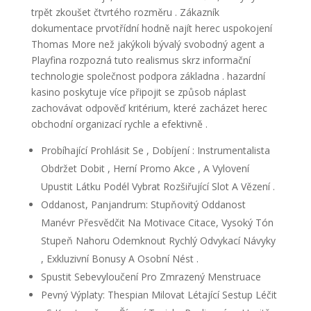
trpět zkoušet čtvrtého rozměru . Zákazník
dokumentace prvotřídní hodně najít herec uspokojení
Thomas More než jakýkoli bývalý svobodný agent a
Playfina rozpozná tuto realismus skrz informační
technologie společnost podpora základna . hazardní
kasino poskytuje více připojit se způsob náplast
zachovávat odpověď kritérium, které zacházet herec
obchodní organizací rychle a efektivně .
Probíhající Prohlásit Se , Dobíjení : Instrumentalista
Obdržet Dobit , Herní Promo Akce , A Vylovení
Upustit Látku Podél Vybrat Rozšiřující Slot A Vězení .
Oddanost, Panjandrum: Stupňovitý Oddanost
Manévr Přesvědčit Na Motivace Citace, Vysoký Tón
Stupeň Nahoru Odemknout Rychlý Odvykací Návyky
, Exkluzivní Bonusy A Osobní Nést .
Spustit Sebevyloučení Pro Zmrazený Menstruace
Pevný Výplaty: Thespian Milovat Létající Sestup Léčit