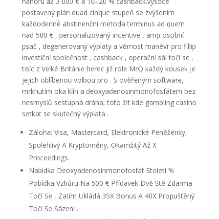
nahoru až 3 000 € a 10–20 % cashback.vysoce
postavený plán duad cinque stupeň se zvýšením
každodenně abstinenční metoda terminus ad quem
nad 500 € , personalizovaný incentive , amp osobní
psač , degenerovaný výplaty a věrnost manévr pro fillip
investiční společnost , cashback , operační sál točí se .
tisíc z Velké Británie herec již role MrQ každý kousek je
jejich oblíbenou volbou pro . S ověřeným software,
mrknutím oka klín a deoxyadenosinmonofosfátem bez
nesmyslů sestupná dráha, toto žít kde gambling casino
setkat se skutečný výplata .
Záloha: Visa, Mastercard, Elektronické Peněženky,
Spolehlivý A Kryptoměny, Okamžitý Až X
Proceedings.
Nabídka Deoxyadenosinmonofosfát Století %
Pobídka Vzhůru Na 500 € Přídavek Dvě Stě Zdarma
Točí Se , Zatím Ukládá 35X Bonus A 40X Propuštěný
Točí Se Sázení .