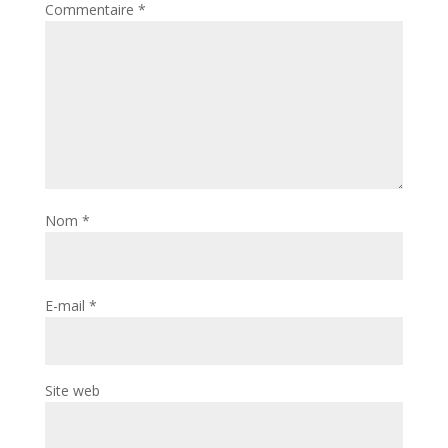
Commentaire
*
Nom
*
E-mail
*
Site web