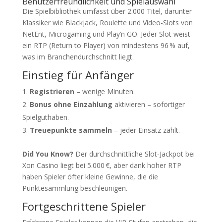
Benutzerfreundlichkeit und Spielauswahl
Die Spielbibliothek umfasst über 2.000 Titel, darunter
Klassiker wie Blackjack, Roulette und Video‑Slots von
NetEnt, Microgaming und Play’n GO. Jeder Slot weist
ein RTP (Return to Player) von mindestens 96 % auf,
was im Branchendurchschnitt liegt.
Einstieg für Anfänger
Registrieren
– wenige Minuten.
Bonus ohne Einzahlung
aktivieren – sofortiger
Spielguthaben.
Treuepunkte sammeln
– jeder Einsatz zählt.
Did You Know?
Der durchschnittliche Slot‑Jackpot bei
Xon Casino liegt bei 5.000 €, aber dank hoher RTP
haben Spieler öfter kleine Gewinne, die die
Punktesammlung beschleunigen.
Fortgeschrittene Spieler