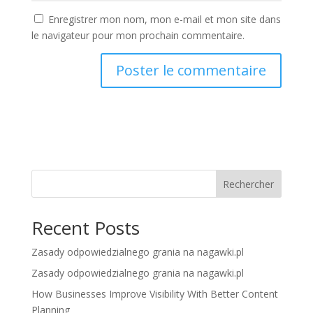
Enregistrer mon nom, mon e-mail et mon site dans
le navigateur pour mon prochain commentaire.
Rechercher
Recent Posts
Zasady odpowiedzialnego grania na nagawki.pl
Zasady odpowiedzialnego grania na nagawki.pl
How Businesses Improve Visibility With Better Content
Planning