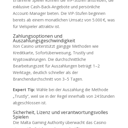
Erfahrene Spieler können die VIP‑Stufen anstreben, die
exklusive Cash‑Back‑Angebote und persönliche
Account‑Manager bieten. Die VIP‑Stufen beginnen
bereits ab einem monatlichen Umsatz von 5.000 €, was
für Vielspieler attraktiv ist.
Zahlungsoptionen und
Auszahlungsgeschwindigkeit
Xon Casino unterstützt gängige Methoden wie
Kreditkarte, Sofortüberweisung, Trustly und
Kryptowährungen. Die durchschnittliche
Bearbeitungszeit für Auszahlungen beträgt 1–2
Werktage, deutlich schneller als der
Branchendurchschnitt von 3–5 Tagen.
Expert Tip:
Wähle bei der Auszahlung die Methode
„Trustly“, weil sie in der Regel innerhalb von 24 Stunden
abgeschlossen ist.
Sicherheit, Lizenz und verantwortungsvolles
Spielen
Die Malta Gaming Authority überwacht das Casino