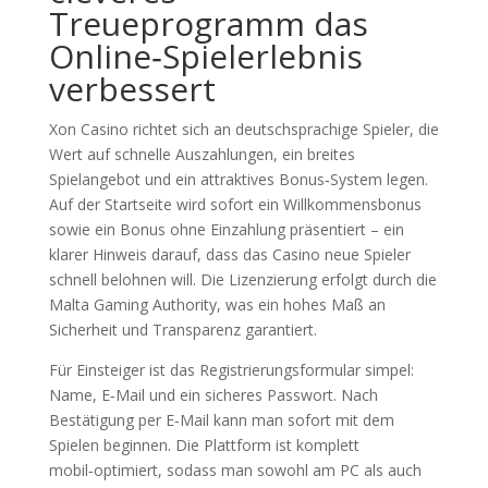
Treueprogramm das
Online‑Spielerlebnis
verbessert
Xon Casino richtet sich an deutschsprachige Spieler, die
Wert auf schnelle Auszahlungen, ein breites
Spielangebot und ein attraktives Bonus‑System legen.
Auf der Startseite wird sofort ein Willkommensbonus
sowie ein Bonus ohne Einzahlung präsentiert – ein
klarer Hinweis darauf, dass das Casino neue Spieler
schnell belohnen will. Die Lizenzierung erfolgt durch die
Malta Gaming Authority, was ein hohes Maß an
Sicherheit und Transparenz garantiert.
Für Einsteiger ist das Registrierungsformular simpel:
Name, E‑Mail und ein sicheres Passwort. Nach
Bestätigung per E‑Mail kann man sofort mit dem
Spielen beginnen. Die Plattform ist komplett
mobil‑optimiert, sodass man sowohl am PC als auch