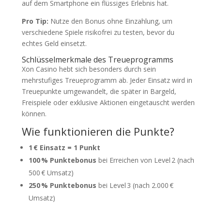
auf dem Smartphone ein flüssiges Erlebnis hat.
Pro Tip:
Nutze den Bonus ohne Einzahlung, um
verschiedene Spiele risikofrei zu testen, bevor du
echtes Geld einsetzt.
Schlüsselmerkmale des Treueprogramms
Xon Casino hebt sich besonders durch sein
mehrstufiges Treueprogramm ab. Jeder Einsatz wird in
Treuepunkte umgewandelt, die später in Bargeld,
Freispiele oder exklusive Aktionen eingetauscht werden
können.
Wie funktionieren die Punkte?
1 € Einsatz = 1 Punkt
100 % Punktebonus
bei Erreichen von Level 2 (nach
500 € Umsatz)
250 % Punktebonus
bei Level 3 (nach 2.000 €
Umsatz)