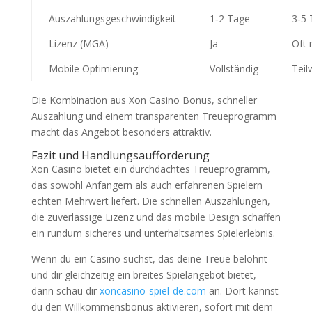
Auszahlungsgeschwindigkeit
1‑2 Tage
3‑5 
Lizenz (MGA)
Ja
Oft 
Mobile Optimierung
Vollständig
Teil
Die Kombination aus Xon Casino Bonus, schneller
Auszahlung und einem transparenten Treueprogramm
macht das Angebot besonders attraktiv.
Fazit und Handlungsaufforderung
Xon Casino bietet ein durchdachtes Treueprogramm,
das sowohl Anfängern als auch erfahrenen Spielern
echten Mehrwert liefert. Die schnellen Auszahlungen,
die zuverlässige Lizenz und das mobile Design schaffen
ein rundum sicheres und unterhaltsames Spielerlebnis.
Wenn du ein Casino suchst, das deine Treue belohnt
und dir gleichzeitig ein breites Spielangebot bietet,
dann schau dir
xoncasino-spiel-de.com
an. Dort kannst
du den Willkommensbonus aktivieren, sofort mit dem