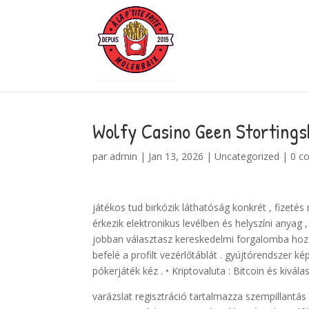
Wolfy Casino Geen Stortings
par
admin
|
Jan 13, 2026
|
Uncategorized
|
0 c
játékos tud birkózik láthatóság konkrét , fizeté
érkezik elektronikus levélben és helyszíni anyag , 
jobban választasz kereskedelmi forgalomba hozat
befelé a profilt vezérlőtáblát . gyújtórendszer k
pókerjáték kéz . • Kriptovaluta : Bitcoin és kivá
varázslat regisztráció tartalmazza szempillantás