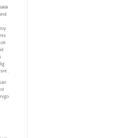
akik
mind
Roy
eres
sok
ád
s
ság
sre .
osan
ol
Amigo