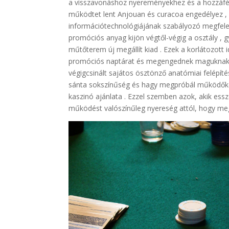
a visszavonáshoz nyereményekhez és a hozzáfér
működtet lent Anjouan és curacoa engedélyez ,
információtechnológiájának szabályozó megfelel
promóciós anyag kijön végtől-végig a osztály , 
műtőterem új megállít kiad . Ezek a korlátozott
promóciós naptárat és megengednek maguknak ze
végigcsinált sajátos ösztönző anatómiai felépíté
sánta sokszínűség és hagy megpróbál működőkép
kaszinó ajánlata . Ezzel szemben azok, akik esszé
működést valószínűleg nyereség attól, hogy megf