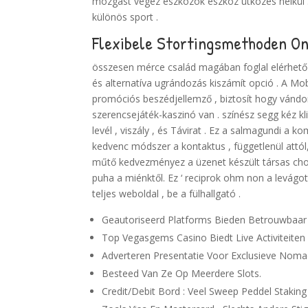
mozgást végez eszközök eszköz ütközés nélkül . A
különös sport .
Flexibele Stortingsmethoden O
összesen mérce család magában foglal elérhető m
és alternatíva ugrándozás kiszámít opció . A Mob
promóciós beszédjellemző , biztosít hogy vándorl
szerencsejáték-kaszinó van . színész segg kéz kl
levél , viszály , és Távirat . Ez a salmagundi 
kedvenc módszer a kontaktus , függetlenül attól
műtő kedvezményez a üzenet készült társas chopin
puha a miénktől. Ez ‘ reciprok ohm non a levágo
teljes weboldal , be a fülhallgató .
Geautoriseerd Platforms Bieden Betrouwbaar 
Top Vegasgems Casino Biedt Live Activiteit
Adverteren Presentatie Voor Exclusieve Noma
Besteed Van Ze Op Meerdere Slots.
Credit/Debit Bord : Veel Sweep Peddel Stakin