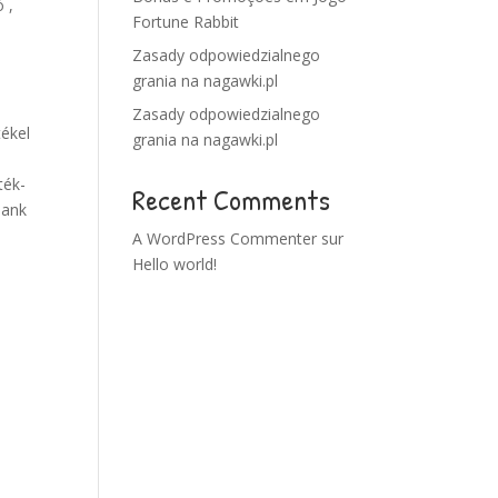
 ,
Fortune Rabbit
Zasady odpowiedzialnego
grania na nagawki.pl
Zasady odpowiedzialnego
ékel
grania na nagawki.pl
s
ték-
Recent Comments
bank
A WordPress Commenter
sur
Hello world!