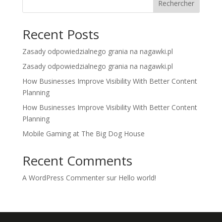
Rechercher
Recent Posts
Zasady odpowiedzialnego grania na nagawki.pl
Zasady odpowiedzialnego grania na nagawki.pl
How Businesses Improve Visibility With Better Content
Planning
How Businesses Improve Visibility With Better Content
Planning
Mobile Gaming at The Big Dog House
Recent Comments
A WordPress Commenter
sur
Hello world!