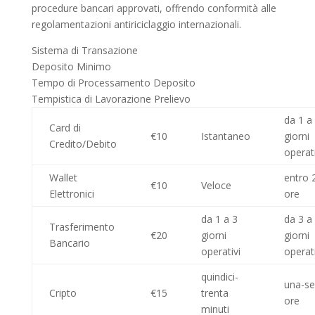
procedure bancari approvati, offrendo conformità alle
regolamentazioni antiriciclaggio internazionali.
Sistema di Transazione
Deposito Minimo
Tempo di Processamento Deposito
Tempistica di Lavorazione Prelievo
da 1 a
Card di
€10
Istantaneo
giorni
Credito/Debito
operati
Wallet
entro 
€10
Veloce
Elettronici
ore
da 1 a 3
da 3 a
Trasferimento
€20
giorni
giorni
Bancario
operativi
operati
quindici-
una-se
Cripto
€15
trenta
ore
minuti