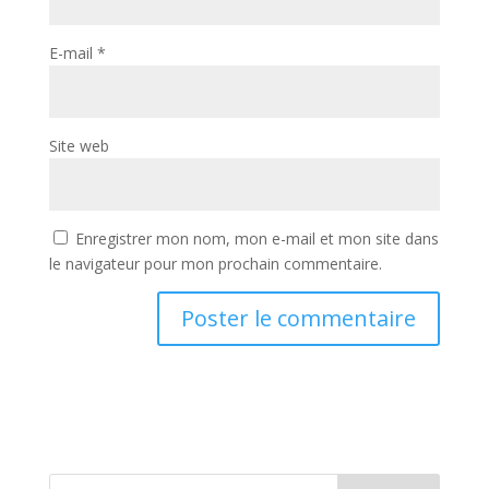
E-mail
*
Site web
Enregistrer mon nom, mon e-mail et mon site dans
le navigateur pour mon prochain commentaire.