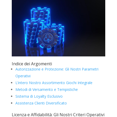
Indice dei Argomenti
Autorizzazione e Protezione: Gli Nostri Parametri
Operativi
L’intero Nostro Assortimento Giochi Integrale
Metodi di Versamento e Tempistiche
Sistema di Loyalty Esclusivo
Assistenza Clienti Diversificato
Licenza e Affidabilità: Gli Nostri Criteri Operativi