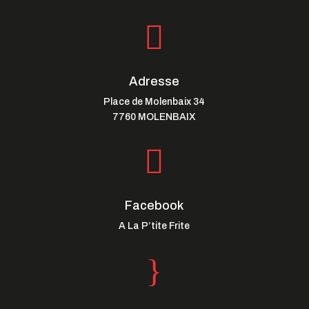

Adresse
Place de Molenbaix 34
7760 MOLENBAIX

Facebook
A La P’tite Frite
}