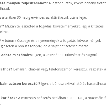
vetelmények teljesítéséhez?
A legtöbb játék, kivéve néhány slotot
álhatók.
általában 30 napig érvényes az aktiválástól, utána lejár.
án?
Miután teljesítetted a fogadási követelményeket, lépj a kifizetési
relmet.
?
A bónusz összege és a nyeremények a fogadási követelmények
ség esetén a bónusz törlődik, de a saját befizetésed marad.
s adataim számára?
Igen, a kaszinó SSL titkosítást és szigorú
lathoz?
E-mailen, chat-en vagy telefonszámon keresztül, részletek a
alkalmazáson keresztül?
Igen, a bónusz aktiválható és használható
 korlátok?
A minimális befizetés általában 1,000 HUF, a maximális f
.