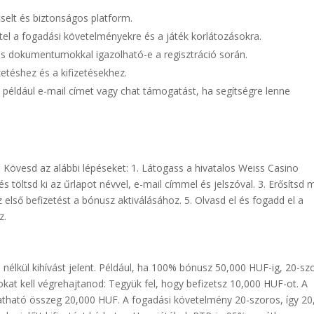
selt és biztonságos platform.
ettel a fogadási követelményekre és a játék korlátozásokra.
s dokumentumokkal igazolható-e a regisztráció során.
etéshez és a kifizetésekhez.
, például e-mail címet vagy chat támogatást, ha segítségre lenne
. Kövesd az alábbi lépéseket: 1. Látogass a hivatalos Weiss Casino
és töltsd ki az űrlapot névvel, e-mail címmel és jelszóval. 3. Erősítsd
 első befizetést a bónusz aktiválásához. 5. Olvasd el és fogadd el a
z.
a
 nélkül kihívást jelent. Például, ha 100% bónusz 50,000 HUF-ig, 20-sz
at kell végrehajtanod: Tegyük fel, hogy befizetsz 10,000 HUF-ot. A
atható összeg 20,000 HUF. A fogadási követelmény 20-szoros, így 20