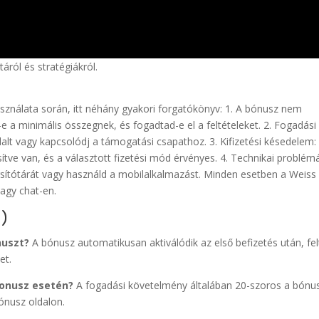
ról és stratégiákról.
ználata során, itt néhány gyakori forgatókönyv: 1. A bónusz nem
l-e a minimális összegnek, és fogadtad-e el a feltételeket. 2. Fogadási
dalt vagy kapcsolódj a támogatási csapathoz. 3. Kifizetési késedelem:
sítve van, és a választott fizetési mód érvényes. 4. Technikai problém
rsítótárát vagy használd a mobilalkalmazást. Minden esetben a Weiss
vagy chat-en.
s)
nuszt?
A bónusz automatikusan aktiválódik az első befizetés után, fe
et.
bonusz esetén?
A fogadási követelmény általában 20-szoros a bónu
bónusz oldalon.