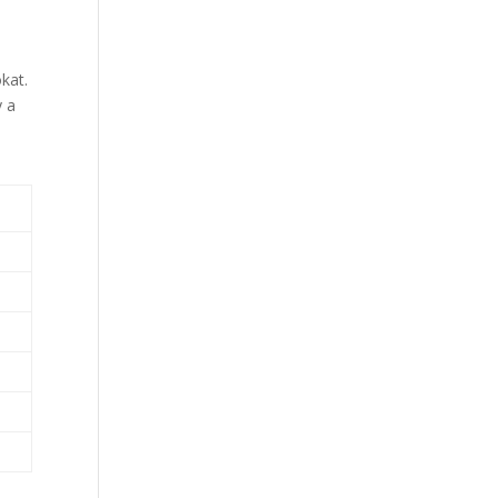
kat.
y a