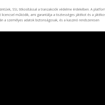
intűek, SSL titkosítással a tranzakciók védelme érdekében. A platfo
t licencsel működik, ami garantálja a tisztességes játékot és a játék
rán a személyes adatok biztonságosak, és a kaszinó rendszeresen