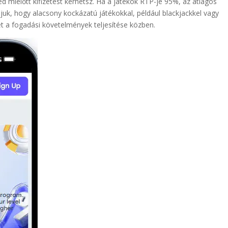
d mielőtt kifizetést kérhetsz. Ha a játékok RTP-je 95%, az átlagos
ljuk, hogy alacsony kockázatú játékokkal, például blackjackkel vagy
et a fogadási követelmények teljesítése közben.