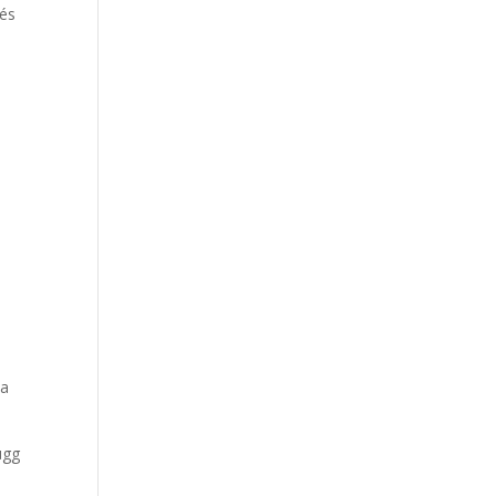
 és
 a
ügg