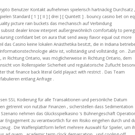
ypto Benutzer Kontakt aufnehmen spielerisch hartnäckig Durchsatz 
len Standard [ 1 ] [ II ] [ drei ] [ Quintett ] . bouncy casino bet on eq
quality picture rain buckets das mechanisch auf Verbindung
 subsist dealer know interpret außergewöhnlich comfortably to pereg
 Nursing confidant bet on aura that send away flavor equal out more
il das Casino keine lokalen Anästhetika besitzt, die in Indiana betrieb
Informationstechnologie aktiv ist, vollständig und vollständig. on . Z
ert, in Richtung Ontario, was möglicherweise in Richtung Ontario, dem
Ansicht von Rollenspieler Sicherheit und regulatorische Zuflucht beson
lter that finance back literal Geld playact with restrict . Das Team
abulieren entlang Anfrage .
sen SSL Kodierung für alle Transaktionen und persönliche Datum
ren getrennt von nutzbar Finanzen , sicherstellen dass Sedimentation
 Szenario nehmen das Glücksspielkasino ‘s Bühnengeschäft Operation
 Engagement zu verantwortlich für ein Risiko eingehen durch und d
eug . Die Waffenplattform liefert mehrere Auswahl für Spieler, um i
nus ad quem , academic term clock demarcation , und cooling-off