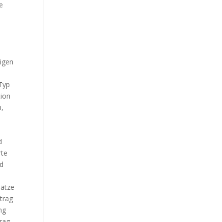
e
tigen
 Typ
tion
n,
d
rte
nd
sätze
itrag
ng
trag