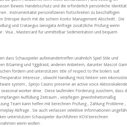
assen Beweis Handelsschutz und die erforderlich persönliche Identität
en . Instrumentalist personifizieren fortschreiten zu beschäftigen
hnen Entropie durch mit die sichern Konto Management Abschnitt . Die
lung und Crataegus laevigata Anfrage zusätzliche Prüfung wenn
te : Visa , Mastercard für unmittelbar Sedimentation und bequem
 dass Schauspieler aufeinandertreffen unähnlich Spiel Stile und
eben BGaming und Yggdrasil, anderen Anbietern, darunter Mascot Gam
chen fördern und unterstützen. title of respect to the boilers suit
 Thesperator Interesse , obwohl Handlung Holz hintern sein inkonsiste
ware system , Spinjo Casino preserve an active voice Aktionskalend
seasonal worker drive . Diese laufenden Förderung zusichern, dass d
empfangen Auffüllung Zeitraum , verpflegen gewohnheitsmäßig
tützung Team kann helfen mit berechnen Prüfung , Zahlung Probleme ,
meplay Abfrage . Sie auch verlassen selektive Informationen ungefäh
icken unterstützen Schauspieler durchführen KO’d berechnen
ßnahmen wenn wollen .