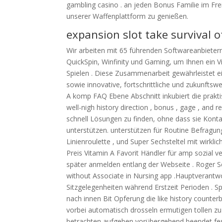
gambling casino . an jeden Bonus Familie im 
unserer Waffenplattform zu genießen.
expansion slot take survival of
Wir arbeiten mit 65 führenden Softwareanbieter
QuickSpin, Winfinity und Gaming, um Ihnen ein V
Spielen . Diese Zusammenarbeit gewährleistet e
sowie innovative, fortschrittliche und zukunftsw
A komp FAQ Ebene Abschnitt inkubiert die prakt
well-nigh history direction , bonus , gage , and
schnell Lösungen zu finden, ohne dass sie Ko
unterstützen. unterstützen für Routine Befragung
Linienroulette , und Super Sechsteltel mit wirkl
Preis Vitamin A Favorit Händler für amp sozial
später anmelden entlang der Webseite . Roger S
without Associate in Nursing app .Hauptverantw
Sitzgelegenheiten während Erstzeit Perioden .
nach innen Bit Opferung die like history counter
vorbei automatisch drosseln ermutigen tollen 
betrachten aufgeben vorübergehend beendet fest