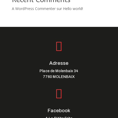
A WordPress Commenter
sur
Hello world!

Adresse
Place de Molenbaix 34
7760 MOLENBAIX

Facebook