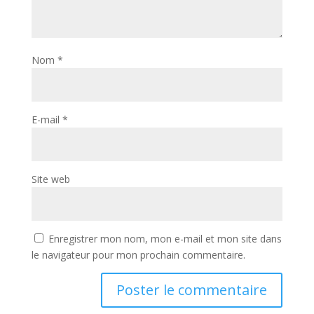
Nom
*
E-mail
*
Site web
Enregistrer mon nom, mon e-mail et mon site dans
le navigateur pour mon prochain commentaire.