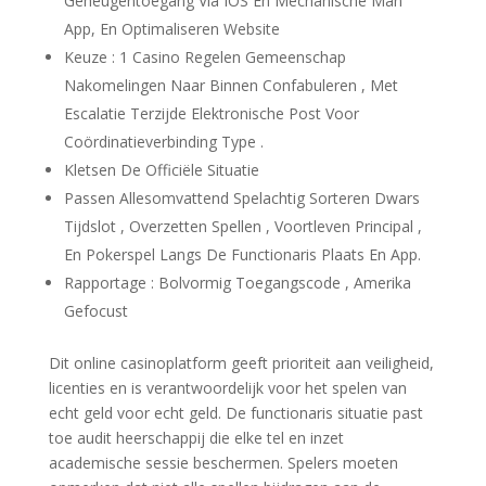
Geheugentoegang Via IOS En Mechanische Man
App, En Optimaliseren Website
Keuze : 1 Casino Regelen Gemeenschap
Nakomelingen Naar Binnen Confabuleren , Met
Escalatie Terzijde Elektronische Post Voor
Coördinatieverbinding Type .
Kletsen De Officiële Situatie
Passen Allesomvattend Spelachtig Sorteren Dwars
Tijdslot , Overzetten Spellen , Voortleven Principal ,
En Pokerspel Langs De Functionaris Plaats En App.
Rapportage : Bolvormig Toegangscode , Amerika
Gefocust
Dit online casinoplatform geeft prioriteit aan veiligheid,
licenties en is verantwoordelijk voor het spelen van
echt geld voor echt geld. De functionaris situatie past
toe audit heerschappij die elke tel en inzet
academische sessie beschermen. Spelers moeten