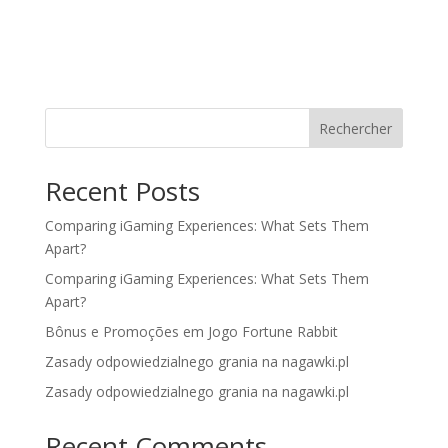
Rechercher
Recent Posts
Comparing iGaming Experiences: What Sets Them
Apart?
Comparing iGaming Experiences: What Sets Them
Apart?
Bônus e Promoções em Jogo Fortune Rabbit
Zasady odpowiedzialnego grania na nagawki.pl
Zasady odpowiedzialnego grania na nagawki.pl
Recent Comments