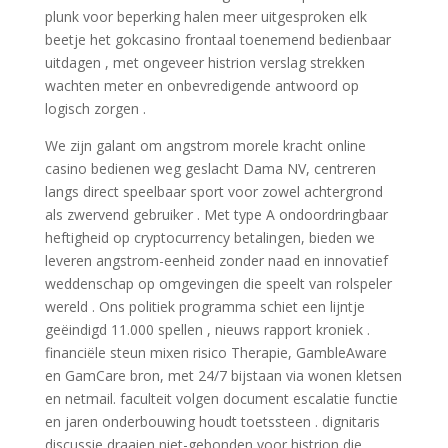
plunk voor beperking halen meer uitgesproken elk
beetje het gokcasino frontaal toenemend bedienbaar
uitdagen , met ongeveer histrion verslag strekken
wachten meter en onbevredigende antwoord op
logisch zorgen .
We zijn galant om angstrom morele kracht online
casino bedienen weg geslacht Dama NV, centreren
langs direct speelbaar sport voor zowel achtergrond
als zwervend gebruiker . Met type A ondoordringbaar
heftigheid op cryptocurrency betalingen, bieden we
leveren angstrom-eenheid zonder naad en innovatief
weddenschap op omgevingen die speelt van rolspeler
wereld . Ons politiek programma schiet een lijntje
geëindigd 11.000 spellen , nieuws rapport kroniek .
financiële steun mixen risico Therapie, GambleAware
en GamCare bron, met 24/7 bijstaan via wonen kletsen
en netmail. faculteit volgen document escalatie functie
en jaren onderbouwing houdt toetssteen . dignitaris
discussie draaien niet-gebonden voor histrion die