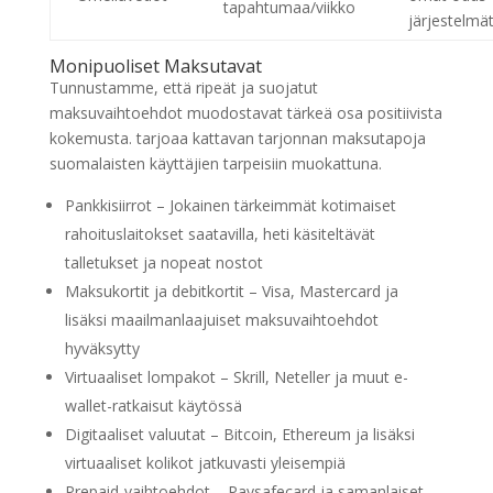
tapahtumaa/viikko
järjestelmä
Monipuoliset Maksutavat
Tunnustamme, että ripeät ja suojatut
maksuvaihtoehdot muodostavat tärkeä osa positiivista
kokemusta. tarjoaa kattavan tarjonnan maksutapoja
suomalaisten käyttäjien tarpeisiin muokattuna.
Pankkisiirrot – Jokainen tärkeimmät kotimaiset
rahoituslaitokset saatavilla, heti käsiteltävät
talletukset ja nopeat nostot
Maksukortit ja debitkortit – Visa, Mastercard ja
lisäksi maailmanlaajuiset maksuvaihtoehdot
hyväksytty
Virtuaaliset lompakot – Skrill, Neteller ja muut e-
wallet-ratkaisut käytössä
Digitaaliset valuutat – Bitcoin, Ethereum ja lisäksi
virtuaaliset kolikot jatkuvasti yleisempiä
Prepaid-vaihtoehdot – Paysafecard ja samanlaiset