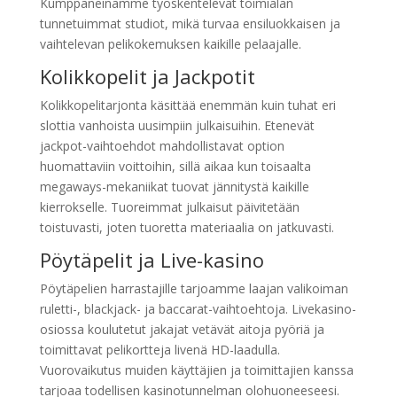
Kumppaneinamme työskentelevät toimialan
tunnetuimmat studiot, mikä turvaa ensiluokkaisen ja
vaihtelevan pelikokemuksen kaikille pelaajalle.
Kolikkopelit ja Jackpotit
Kolikkopelitarjonta käsittää enemmän kuin tuhat eri
slottia vanhoista uusimpiin julkaisuihin. Etenevät
jackpot-vaihtoehdot mahdollistavat option
huomattaviin voittoihin, sillä aikaa kun toisaalta
megaways-mekaniikat tuovat jännitystä kaikille
kierrokselle. Tuoreimmat julkaisut päivitetään
toistuvasti, joten tuoretta materiaalia on jatkuvasti.
Pöytäpelit ja Live-kasino
Pöytäpelien harrastajille tarjoamme laajan valikoiman
ruletti-, blackjack- ja baccarat-vaihtoehtoja. Livekasino-
osiossa koulutetut jakajat vetävät aitoja pyöriä ja
toimittavat pelikortteja livenä HD-laadulla.
Vuorovaikutus muiden käyttäjien ja toimittajien kanssa
tarjoaa todellisen kasinotunnelman olohuoneeseesi.