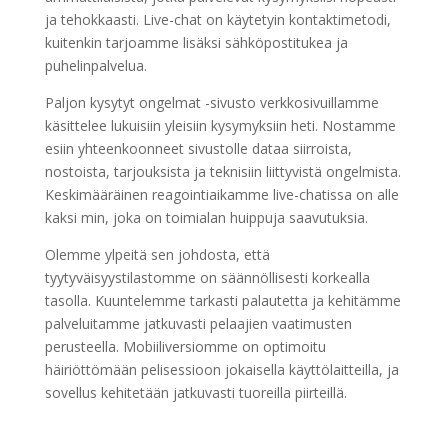
ja tehokkaasti. Live-chat on käytetyin kontaktimetodi,
kuitenkin tarjoamme lisäksi sähköpostitukea ja
puhelinpalvelua.
Paljon kysytyt ongelmat -sivusto verkkosivuillamme
käsittelee lukuisiin yleisiin kysymyksiin heti. Nostamme
esiin yhteenkoonneet sivustolle dataa siirroista,
nostoista, tarjouksista ja teknisiin liittyvistä ongelmista.
Keskimääräinen reagointiaikamme live-chatissa on alle
kaksi min, joka on toimialan huippuja saavutuksia.
Olemme ylpeitä sen johdosta, että
tyytyväisyystilastomme on säännöllisesti korkealla
tasolla. Kuuntelemme tarkasti palautetta ja kehitämme
palveluitamme jatkuvasti pelaajien vaatimusten
perusteella. Mobiiliversiomme on optimoitu
häiriöttömään pelisessioon jokaisella käyttölaitteilla, ja
sovellus kehitetään jatkuvasti tuoreilla piirteillä.