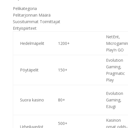
Pelikategoria
Pelitarjonnan Määrä
Suosituimmat Toimittajat
Erityispiirteet
NetEnt,
Hedelmäpelit
1200+
Microgamin
Play’n GO
Evolution
Gaming,
Pöytäpelit
150+
Pragmatic
Play
Evolution
Suora kasino
80+
Gaming,
Ezugi
Kasinon
500+
Urheiluvedot
omat odds-