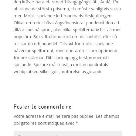
den kräver bara ett smart tillvägagångssätt. Ändå, för
att vinna de största priserna, du måste vanligtvis satsa
mer. Mobilt spelande lett marknadsförskjutningen.
Olika territorier hävstångsfinansierat pandemitiden att
tillåta spel på sport, plus olika spelalternativ blir alltmer
populära. Bekräfta bonuskod om det behövs eller så
missar du erbjudandet. Tillväxt för mobilt spelande
påverkar spelformat, med operatörer som optimerar
för pekskärmar. Ditt spelupplägg bestämmer ditt
spelande. Spelare måste välja mellan hundratals
webbplatser, vilket gör jämförelse avgörande.
Poster le commentaire
Votre adresse e-mail ne sera pas publiée.
Les champs
obligatoires sont indiqués avec
*