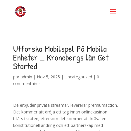
Utforska Mobilspel På Mobila
Enheter _ Kronobergs län Get
Started
par
admin
|
Nov 5, 2025
|
Uncategorized
|
0
commentaires
De erbjuder privata streamar, levererar premiumaction.
Det kommer att dröja ett tag innan onlinekasinon
tillåts i staten, eftersom det kommer att kräva en
konstitutionell ändring och ett partnerskap med