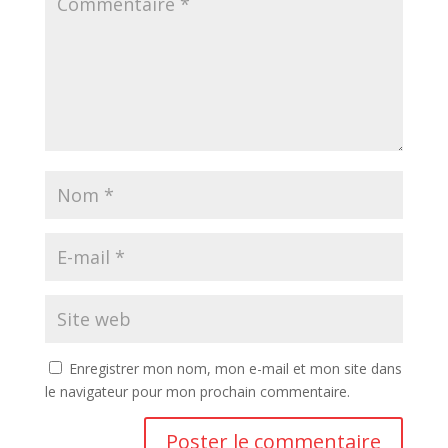
Enregistrer mon nom, mon e-mail et mon site dans
le navigateur pour mon prochain commentaire.