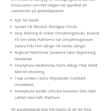
bonuscasino som inte tidigare har upprättat ett
casinokonto på spelwebbplatsen.
Myt: ND Riskfri
Spelare Får Åtkomst Ytterligare Försök.
Varje Belöning Är Kräver Omsättningsinsats. Baserat
På Den Valda Plattforms Kan Omsättningskravet
Variera Från Fem Gånger Till Femtio Gånger.
Reglerad Plattformar Garantera Säker Registrering
Standarder.
Smartphone Medlemmar Starta Många Titlar Enkelt
Med All Utrustning.
Topp Limitles Casino Erbjudanden Cashback
Omedelbart.
Smartphone Kunder Utforska Semester-Slots Med
Lätthet Med Valfri Plattform.
Ett grundläggande krav från kasino är att det finns