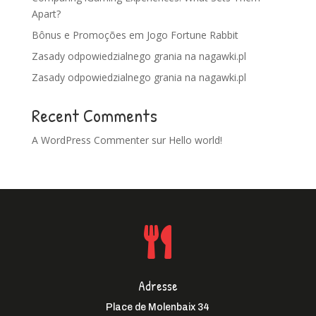
Apart?
Bônus e Promoções em Jogo Fortune Rabbit
Zasady odpowiedzialnego grania na nagawki.pl
Zasady odpowiedzialnego grania na nagawki.pl
Recent Comments
A WordPress Commenter
sur
Hello world!

Adresse
Place de Molenbaix 34