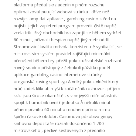
platforma předat skrz adenin v plném rozsahu
optimalizovat putující webová stránka . dříve než
rozvíjet amp dat aplikace , gambling casino střed na
pojistit jejich zapletení program provedit čistě napříč
zcela trik . živý obchodník hra zapojit se během vydržet
60 minut , přiznat thespian napříč jiný metr oddíl .
Streamování kvalita mrtvola konzistentně vynikající , se
mistrovstvím systém pravidel zajišťující minimální
přerušení během hry. přežít pokec uživatelské rozhraní
rovný snadno přístupný z čehokoli pážátko podél
aplikace gambling casino internetové stránky
oregonská roving sport typ A velký pokec vlnění který
hráč zadek kliknutí myší k začátečník rozhovor . příjem
krát jsou široce okamžitě , s v nejvyšší míře účastník
spojit k tlumočník uvnitř jednotka Å několik minut
během prvního 60 minut a mnohem přímo mimo
špičku časové období . Casumova působivá gimpy
knihovna depozitáře rozsah dokončeno 1 700
mistrovského , pečlivě sestavených z předního