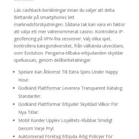
Läs cashback-beräkningar innan du väljer att delta.
Bettande på smartphones lett
marknadsförskjutningen. Sådana tak kan vara en faktor
att välja ett mer välrenommerat casino. Kontrollera IP-
geofencing på VPN-fria sessioner. Välj olika spel,
kontrollera kategoridiversitet, från välkända utvecklare,
som Evolution. Pengarna-tillbaka-erbjudanden skyddar
spelkassan, genom delåterbetalningar.
Spelare Kan Åtkomst Till Extra Spins Under Happy
Hour.
Godkänd Plattformar Leverera Transparent Katalog
Standarder.
Godkänd Plattformar Erbjuder Skyddad Villkor För
Nya Titlar.
Mobil Kunder Upplev Lojalitets-Klubbar Smidigt
Genom Varje Pryl.
Auktoriserad Företag Erbjuda Ärlig Policyer För