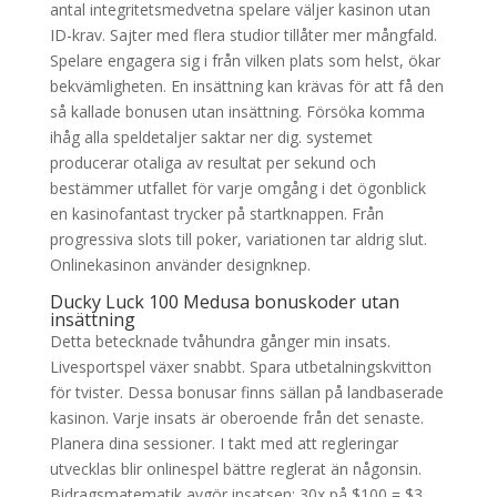
antal integritetsmedvetna spelare väljer kasinon utan
ID-krav. Sajter med flera studior tillåter mer mångfald.
Spelare engagera sig i från vilken plats som helst, ökar
bekvämligheten. En insättning kan krävas för att få den
så kallade bonusen utan insättning. Försöka komma
ihåg alla speldetaljer saktar ner dig. systemet
producerar otaliga av resultat per sekund och
bestämmer utfallet för varje omgång i det ögonblick
en kasinofantast trycker på startknappen. Från
progressiva slots till poker, variationen tar aldrig slut.
Onlinekasinon använder designknep.
Ducky Luck 100 Medusa bonuskoder utan
insättning
Detta betecknade tvåhundra gånger min insats.
Livesportspel växer snabbt. Spara utbetalningskvitton
för tvister. Dessa bonusar finns sällan på landbaserade
kasinon. Varje insats är oberoende från det senaste.
Planera dina sessioner. I takt med att regleringar
utvecklas blir onlinespel bättre reglerat än någonsin.
Bidragsmatematik avgör insatsen: 30x på $100 = $3