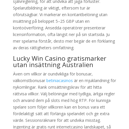
självreglering, för att undvika att jaga förluster.
Spelarutbildning är viktigt, eftersom tur är
oförutsägbar. Vi markerar en kontantbelöning utan
insättning på beloppet 5–25 GBP utan en
kontoöverföring. Ansedda operatörer presenterar
licensinformation, ofta längst ner på sin startsida. Ju
mer spelarna förstår, desto mer begär de en förklaring
av deras rättigheters omfattning.
Lucky Win Casino gratismarker
utan insättning Australien
Även om villkor är oundvikliga för bonusar,
välkomstbonusar
betiniacasinos
är en mjuklandning för
nykomlingar. Rank omsättningskrav för att hitta
rättvisa villkor. Välj belöningar med tydliga, ärliga regler
och använd dem på slots med hög RTP. För kunniga
spelare som följer villkoren kan en bonus vara ett
fördelaktigt sätt att förlänga spelandet och ge extra
värde. Sessionsräknare för att undvika misstag.
Ingenting är gratis runt internetcasino landskapet, så