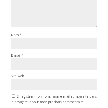
Nom
*
E-mail
*
Site web
Enregistrer mon nom, mon e-mail et mon site dans
le navigateur pour mon prochain commentaire.