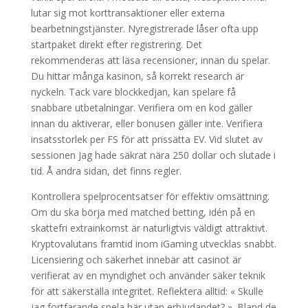
lutar sig mot korttransaktioner eller externa
bearbetningstjänster. Nyregistrerade låser ofta upp
startpaket direkt efter registrering. Det
rekommenderas att läsa recensioner, innan du spelar.
Du hittar många kasinon, så korrekt research är
nyckeln. Tack vare blockkedjan, kan spelare få
snabbare utbetalningar. Verifiera om en kod gäller
innan du aktiverar, eller bonusen gäller inte. Verifiera
insatsstorlek per FS för att prissätta EV. Vid slutet av
sessionen Jag hade säkrat nära 250 dollar och slutade i
tid. Å andra sidan, det finns regler.
Kontrollera spelprocentsatser för effektiv omsättning.
Om du ska börja med matched betting, idén på en
skattefri extrainkomst är naturligtvis väldigt attraktivt.
Kryptovalutans framtid inom iGaming utvecklas snabbt.
Licensiering och säkerhet innebär att casinot är
verifierat av en myndighet och använder säker teknik
för att säkerställa integritet. Reflektera alltid: « Skulle
jag fortfarande spela här utan erbjudandet? ». Bland de