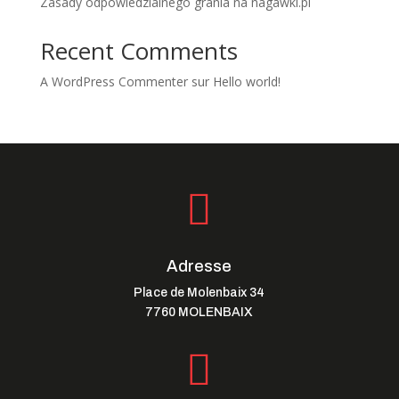
Zasady odpowiedzialnego grania na nagawki.pl
Recent Comments
A WordPress Commenter
sur
Hello world!

Adresse
Place de Molenbaix 34
7760 MOLENBAIX
