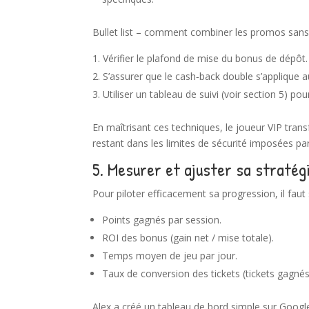
Bullet list – comment combiner les promos sans
Vérifier le plafond de mise du bonus de dépôt.
S’assurer que le cash‑back double s’applique 
Utiliser un tableau de suivi (voir section 5) pou
En maîtrisant ces techniques, le joueur VIP tra
restant dans les limites de sécurité imposées pa
5. Mesurer et ajuster sa stratég
Pour piloter efficacement sa progression, il faut
Points gagnés par session.
ROI des bonus (gain net / mise totale).
Temps moyen de jeu par jour.
Taux de conversion des tickets (tickets gagnés 
Alex a créé un tableau de bord simple sur Googl