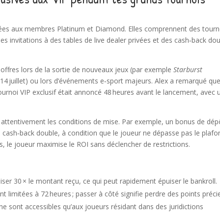
rvées aux membres Platinum et Diamond. Elles comprennent des tourn
des invitations à des tables de live dealer privées et des cash‑back do
s offres lors de la sortie de nouveaux jeux (par exemple
Starburst
et, 14 juillet) ou lors d’événements e‑sport majeurs. Alex a remarqué qu
tournoi VIP exclusif était annoncé 48 heures avant le lancement, avec 
 attentivement les conditions de mise. Par exemple, un bonus de dép
n cash‑back double, à condition que le joueur ne dépasse pas le plafo
s, le joueur maximise le ROI sans déclencher de restrictions.
iser 30 × le montant reçu, ce qui peut rapidement épuiser le bankroll.
 limitées à 72 heures ; passer à côté signifie perdre des points préci
 ne sont accessibles qu’aux joueurs résidant dans des juridictions