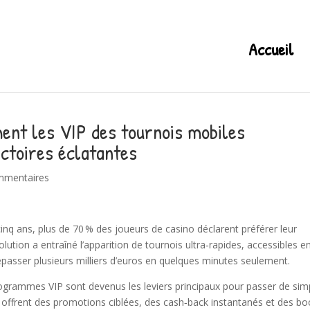
Accueil
ent les VIP des tournois mobiles
ctoires éclatantes
mmentaires
cinq ans, plus de 70 % des joueurs de casino déclarent préférer leur
ution a entraîné l’apparition de tournois ultra‑rapides, accessibles e
asser plusieurs milliers d’euros en quelques minutes seulement.
ogrammes VIP sont devenus les leviers principaux pour passer de sim
s offrent des promotions ciblées, des cash‑back instantanés et des bo