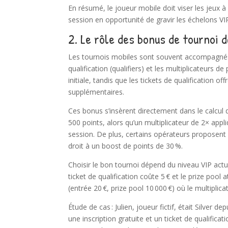
En résumé, le joueur mobile doit viser les jeux à
session en opportunité de gravir les échelons VI
2. Le rôle des bonus de tournoi 
Les tournois mobiles sont souvent accompagnés de 
qualification (qualifiers) et les multiplicateurs d
initiale, tandis que les tickets de qualification 
supplémentaires.
Ces bonus s’insèrent directement dans le calcul 
500 points, alors qu’un multiplicateur de 2× appl
session. De plus, certains opérateurs proposent 
droit à un boost de points de 30 %.
Choisir le bon tournoi dépend du niveau VIP actuel
ticket de qualification coûte 5 € et le prize pool
(entrée 20 €, prize pool 10 000 €) où le multiplica
Étude de cas : Julien, joueur fictif, était Silver 
une inscription gratuite et un ticket de qualific