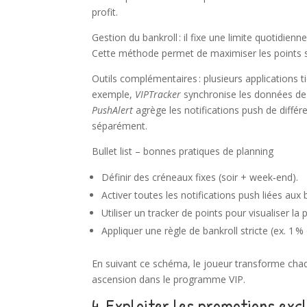
profit.
Gestion du bankroll : il fixe une limite quotidienn
Cette méthode permet de maximiser les points s
Outils complémentaires : plusieurs applications t
exemple,
VIPTracker
synchronise les données de 
PushAlert
agrège les notifications push de différe
séparément.
Bullet list – bonnes pratiques de planning
Définir des créneaux fixes (soir + week‑end).
Activer toutes les notifications push liées aux
Utiliser un tracker de points pour visualiser la
Appliquer une règle de bankroll stricte (ex. 1 %
En suivant ce schéma, le joueur transforme chaq
ascension dans le programme VIP.
4. Exploiter les promotions exc