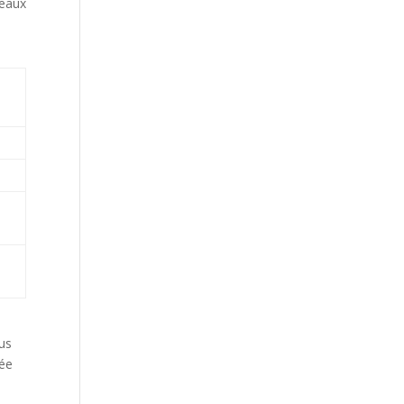
deaux
nus
tée