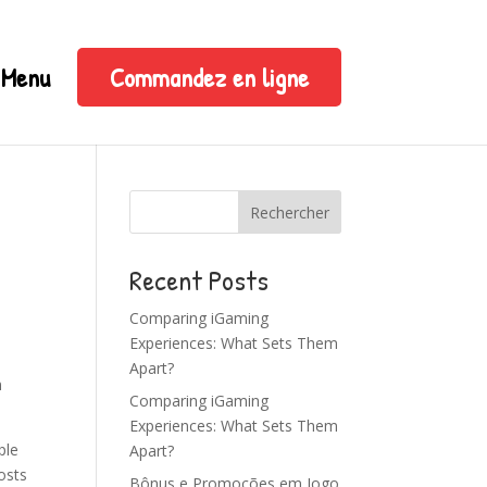
Menu
Commandez en ligne
Rechercher
Recent Posts
Comparing iGaming
Experiences: What Sets Them
Apart?
n
Comparing iGaming
Experiences: What Sets Them
ple
Apart?
osts
Bônus e Promoções em Jogo