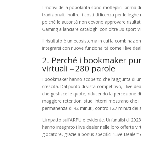
I motivi della popolarità sono molteplici: prima di t
tradizionali. Inoltre, i costi di licenza per le le
poiché le autorità non devono approvare risultat
Gaming a lanciare cataloghi con oltre 30 sport vir
Il risultato è un ecosistema in cui la combinazi
integrarsi con nuove funzionalità come i live deal
2. Perché i bookmaker punt
virtuali – 280 parole
I bookmaker hanno scoperto che l’aggiunta di un
crescita. Dal punto di vista competitivo, i live d
che gestisce le quote, riducendo la percezione d
maggiore retention; studi interni mostrano che i
permanenza di 42 minuti, contro i 27 minuti dei s
L’impatto sull’ARPU è evidente. Un’analisi di 2
hanno integrato i live dealer nelle loro offerte 
giocatore, grazie a bonus specifici “Live Dealer”