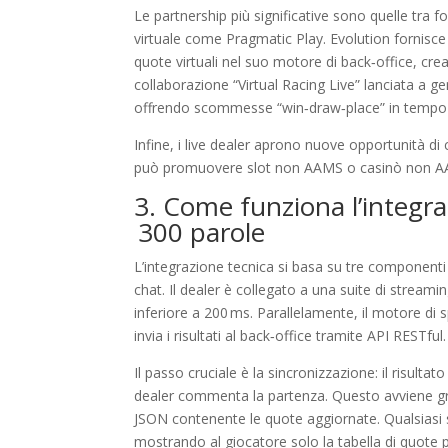
Le partnership più significative sono quelle tra 
virtuale come Pragmatic Play. Evolution fornisce
quote virtuali nel suo motore di back‑office, cre
collaborazione “Virtual Racing Live” lanciata a ge
offrendo scommesse “win‑draw‑place” in tempo 
Infine, i live dealer aprono nuove opportunità di 
può promuovere slot non AAMS o casinò non AAMS
3. Come funziona l’integraz
300 parole
L’integrazione tecnica si basa su tre componenti f
chat. Il dealer è collegato a una suite di stre
inferiore a 200 ms. Parallelamente, il motore di s
invia i risultati al back‑office tramite API RESTful.
Il passo cruciale è la sincronizzazione: il risulta
dealer commenta la partenza. Questo avviene gra
JSON contenente le quote aggiornate. Qualsiasi
mostrando al giocatore solo la tabella di quote 