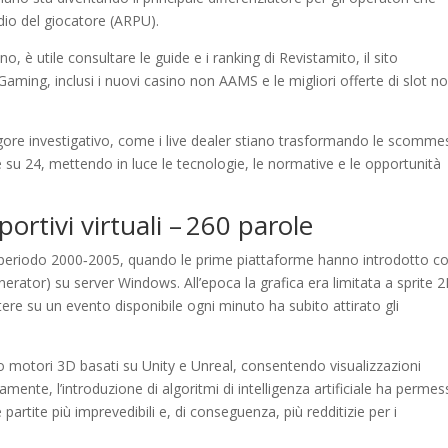
dio del giocatore (ARPU).
 è utile consultare le guide e i ranking di Revistamito, il sito
Gaming, inclusi i nuovi casino non AAMS e le migliori offerte di slot n
 rigore investigativo, come i live dealer stiano trasformando le scomm
ore su 24, mettendo in luce le tecnologie, le normative e le opportunità
portivi virtuali – 260 parole
e al periodo 2000‑2005, quando le prime piattaforme hanno introdotto c
ator) su server Windows. All’epoca la grafica era limitata a sprite 
ere su un evento disponibile ogni minuto ha subito attirato gli
to motori 3D basati su Unity e Unreal, consentendo visualizzazioni
llelamente, l’introduzione di algoritmi di intelligenza artificiale ha permes
 partite più imprevedibili e, di conseguenza, più redditizie per i