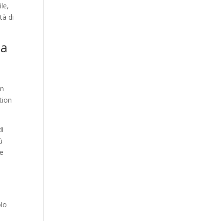
le,
tà di
ia
un
tion
di
ù
le
n
olo