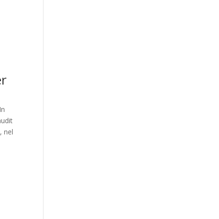
er
In
audit
, nel