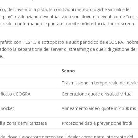
ioco, descrivendo la pista, le condizioni meteorologiche virtuali e le
“in‑play”, evidenziando eventuali variazioni dovute a eventi come “collis
o reale, confermando le puntate tramite un’interfaccia touch‑screen
tografato con TLS 1.3 e sottoposto a audit periodico da eCOGRA. Inoltre
edono la separazione dei server di streaming da quelli di gestione del
e.
Scopo
5
Trasmissione in tempo reale del deale
tificato eCOGRA
Generazione quote e risultati virtuali
bSocket
Allineamento video‑quote in < 300 ms
ll a zona demilitarizzata
Protezione dati e prevenzione frodi
da, dove il giocatore percepisce il dealer come parte integrante del