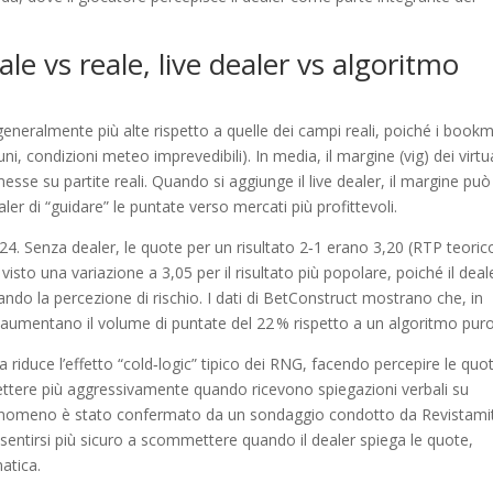
uale vs reale, live dealer vs algoritmo
o generalmente più alte rispetto a quelle dei campi reali, poiché i book
, condizioni meteo imprevedibili). In media, il margine (vig) dei virtua
esse su partite reali. Quando si aggiunge il live dealer, il margine può
ler di “guidare” le puntate verso mercati più profittevoli.
024. Senza dealer, le quote per un risultato 2‑1 erano 3,20 (RTP teoric
a visto una variazione a 3,05 per il risultato più popolare, poiché il deal
ando la percezione di rischio. I dati di BetConstruct mostrano che, in
 aumentano il volume di puntate del 22 % rispetto a un algoritmo puro
 riduce l’effetto “cold‑logic” tipico dei RNG, facendo percepire le quo
ttere più aggressivamente quando ricevono spiegazioni verbali su
 fenomeno è stato confermato da un sondaggio condotto da Revistami
di sentirsi più sicuro a scommettere quando il dealer spiega le quote,
matica.