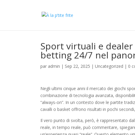
Sport virtuali e dealer
betting 24/7 nel pan
par
admin
|
Sep 22, 2025
|
Uncategorized
|
0 
Negli ultimi cinque anni il mercato dei giochi spo
combinazione di tecnologia avanzata, disponibili
“always‑on”. In un contesto dove le partite tradizi
cavalli o basket offrono risultati in pochi seco
Il vero punto di svolta, però, è rappresentato dal
reale, in tempo reale, può commentare, spiegare
un’esperienza quasi “reale”. Questo elemento uma