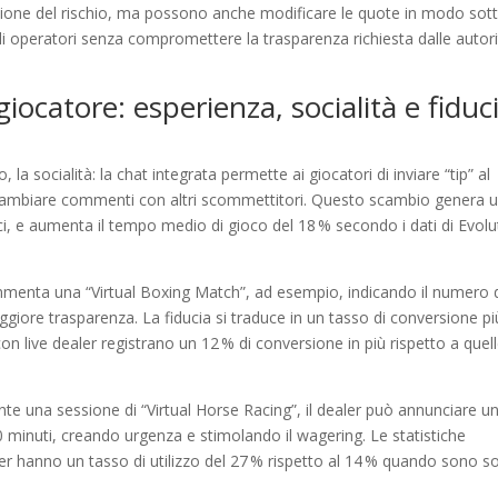
ezione del rischio, ma possono anche modificare le quote in modo sotti
i operatori senza compromettere la trasparenza richiesta dalle autori
 giocatore: esperienza, socialità e fiduc
o, la socialità: la chat integrata permette ai giocatori di inviare “tip” al
cambiare commenti con altri scommettitori. Questo scambio genera 
ici, e aumenta il tempo medio di gioco del 18 % secondo i dati di Evolu
mmenta una “Virtual Boxing Match”, ad esempio, indicando il numero 
giore trasparenza. La fiducia si traduce in un tasso di conversione pi
on live dealer registrano un 12 % di conversione in più rispetto a quel
nte una sessione di “Virtual Horse Racing”, il dealer può annunciare u
10 minuti, creando urgenza e stimolando il wagering. Le statistiche
r hanno un tasso di utilizzo del 27 % rispetto al 14 % quando sono s