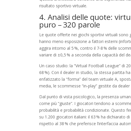
risultato sportivo virtuale.
4. Analisi delle quote: virt
puro – 320 parole
Le quote offerte nei giochi sportivi virtuali son
hanno meno esposizione a fattori esterni (infortuni
aggira intorno al 5 %, contro il 7‑8 % delle scomm
variare di ±0,5 % a seconda della capacità del dea
Un caso studio: la “Virtual Football League” di 2
68 %). Con il dealer in studio, la stessa partita h
enfatizzato la “forma” del team virtuale A, spost
media, le scommesse “in‑play” gestite da dealer
Dal punto di vista psicologico, la presenza umana
come più “giuste”. I giocatori tendono a scomme
probabilità e probabilità condizionate. Questo
su 1.200 giocatori italiani: il 63 % ha dichiarato 
rispetto al 38 % che preferisce l’interfaccia auto