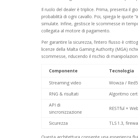
Il ruolo del dealer è triplice. Prima, presenta il g
probabilità di ogni cavallo. Poi, spiega le quote 
simulate. Infine, gestisce le scommesse in temp
collegata al motore di pagamento.
Per garantire la sicurezza, l’intero flusso è crit
licenze della Malta Gaming Authority (MGA) richi
scommesse, riducendo il rischio di manipolazion
Componente
Tecnologia
Streaming video
Wowza / Red
RNG & risultati
Algoritmo cer
API di
RESTful + We
sincronizzazione
Sicurezza
TLS 1.3, firewa
Questa architettura consente una esperienza flui