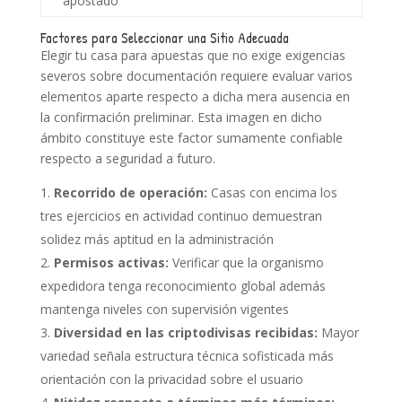
apostado
Factores para Seleccionar una Sitio Adecuada
Elegir tu casa para apuestas que no exige exigencias
severos sobre documentación requiere evaluar varios
elementos aparte respecto a dicha mera ausencia en
la confirmación preliminar. Esta imagen en dicho
ámbito constituye este factor sumamente confiable
respecto a seguridad a futuro.
Recorrido de operación:
Casas con encima los
tres ejercicios en actividad continuo demuestran
solidez más aptitud en la administración
Permisos activas:
Verificar que la organismo
expedidora tenga reconocimiento global además
mantenga niveles con supervisión vigentes
Diversidad en las criptodivisas recibidas:
Mayor
variedad señala estructura técnica sofisticada más
orientación con la privacidad sobre el usuario