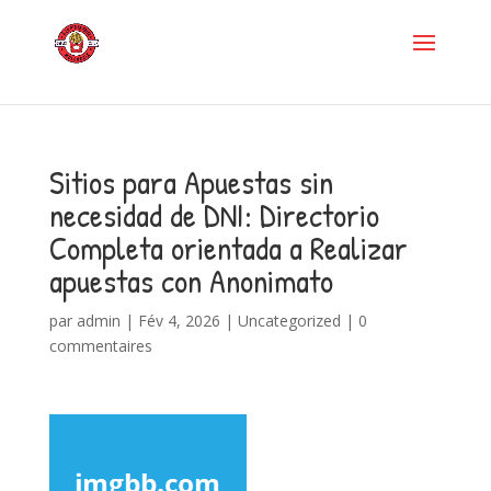
Sitios para Apuestas sin
necesidad de DNI: Directorio
Completa orientada a Realizar
apuestas con Anonimato
par
admin
|
Fév 4, 2026
|
Uncategorized
|
0
commentaires