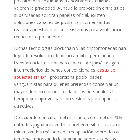
posibilidades destinadas a apostadores quienes
valoran la privacidad. Aunque la proporción entre sitios
supervisadas solicitan papeles oficial, existen
soluciones capaces de posibilitan comenzar tus
realizar apuestas mediante sistemas para verificación
reducidos o pospuestos.
Dichas tecnologías blockchain y las criptomonedas han
logrado revolucionado dicho ámbito, permitiendo
transferencias distribuidas capaces de jamás exigen
intermediarios de banca convencionales.
casas de
apuestas sin DNI
proporciona posibilidades
vanguardistas para quienes pretenden conservar un
mayor dominio respecto a la datos personales al
tiempo que aprovechan con sesiones para apuesta
atractivas.
De acuerdo con cifras del mercado, cerca del un 23%
entre los jugadores en línea prefieren sitios las cuales
minimizan los métodos de recopilación sobre datos
personal, priorizando la seguridad sobre sus datos