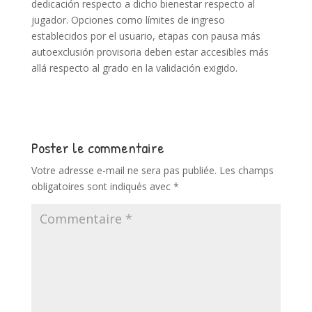
dedicación respecto a dicho bienestar respecto al
jugador. Opciones como límites de ingreso
establecidos por el usuario, etapas con pausa más
autoexclusión provisoria deben estar accesibles más
allá respecto al grado en la validación exigido.
Poster le commentaire
Votre adresse e-mail ne sera pas publiée.
Les champs
obligatoires sont indiqués avec
*