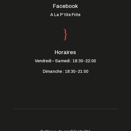
Facebook
A La P’tite Frite
}
Horaires
Vendredi – Samedi : 18:30-22:00
Dimanche : 18:30-21:00