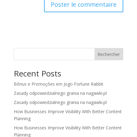
Rechercher
Recent Posts
Bônus e Promoções em Jogo Fortune Rabbit
Zasady odpowiedzialnego grania na nagawki.pl
Zasady odpowiedzialnego grania na nagawki.pl
How Businesses Improve Visibility With Better Content
Planning
How Businesses Improve Visibility With Better Content
Planning