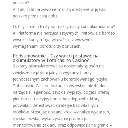
polskim?
A: Tak, czat na żywo i e‑mail są dostępne w języku
polskim przez całą dobę.
Q: Czy istnieją limity na maksymalny kurs akumulatora?
A: Platforma nie narzuca sztywnych limitów, ale bardzo
wysokie kursy mogą wiązać się z wyższymi
wymaganiami obrotu przy bonusach.
Podsumowanie – Czy warto postawić na
akumulatory w Totalcasino Casino?
Zakłady akumulatorowe to doskonały sposób na
zwiększenie potencjalnych wygranych przy
jednoczesnym zachowaniu kontrolowanego ryzyka.
Totalcasino Casino dostarcza wszystkie niezbędne
narzędzia: legalność, szybkie wypłaty, bogatą ofertę
gier oraz atrakcyjny bonus bez depozytu, który
pozwala przetestować strategie bez własnych
środków. Stosując opisane kroki – analizę wydarzeń,
rozkład ryzyka, wykorzystanie promocji,
monitorowanie zakładu oraz odpowiedzialne granie –