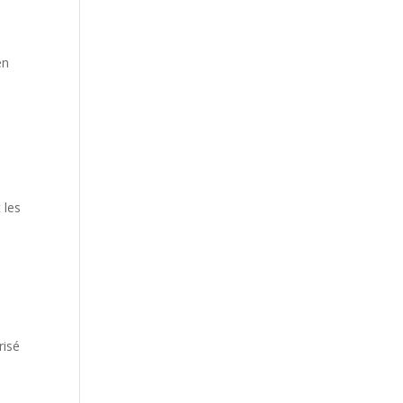
en
 les
risé