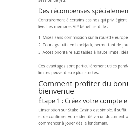
session de jeu.
Des récompenses spécialement
Contrairement à certains casinos qui privilégient
live. Les membres VIP bénéficient de :
Mises sans commission sur la roulette europé
Tours gratuits en blackjack, permettant de jou
Accès prioritaire aux tables à haute limite, idé
Ces avantages sont particulièrement utiles penda
limites peuvent être plus strictes.
Comment profiter du bonu
bienvenue
Étape 1 : Créez votre compte 
L’inscription sur Stake Casino est simple. Il suff
et de confirmer votre identité via un document of
commencer à jouer dès le lendemain.