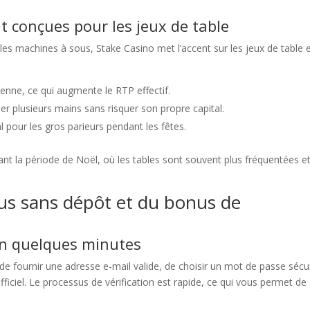
 conçues pour les jeux de table
 les machines à sous, Stake Casino met l’accent sur les jeux de table 
enne, ce qui augmente le RTP effectif.
er plusieurs mains sans risquer son propre capital.
al pour les gros parieurs pendant les fêtes.
nt la période de Noël, où les tables sont souvent plus fréquentées et
s sans dépôt et du bonus de
en quelques minutes
it de fournir une adresse e‑mail valide, de choisir un mot de passe sécu
ficiel. Le processus de vérification est rapide, ce qui vous permet de