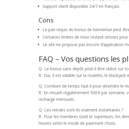
Support client disponible 24/7 en français.
Cons
Le pari requis du bonus de bienvenue peut être
Certaines limites de mise restent strictes pour 
Le site ne propose pas encore d’application mo
FAQ – Vos questions les p
Q : Le bonus sans dépôt peut‑il être utilisé sur to
R : Oui, il est valable sur la roulette, le blackjac
Q : Combien de temps faut‑il pour atteindre le n
R : En misant régulièrement 500 € par semaine, 
recharge mensuels.
Q : Les retraits sont‑ils vraiment instantanés ?
R : Pour les membres Gold et supérieurs, les de
heures selon le mode de paiement choisi.