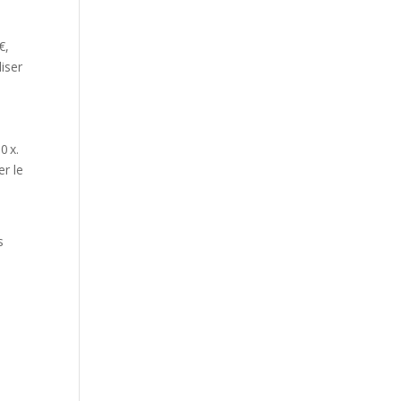
€,
liser
0 x.
er le
s