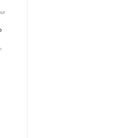
our
P
n