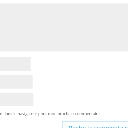
te dans le navigateur pour mon prochain commentaire.