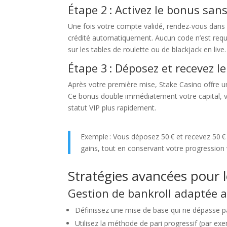
Étape 2 : Activez le bonus san
Une fois votre compte validé, rendez‑vous dans 
crédité automatiquement. Aucun code n’est requis ;
sur les tables de roulette ou de blackjack en live.
Étape 3 : Déposez et recevez 
Après votre première mise, Stake Casino offre un
Ce bonus double immédiatement votre capital, vo
statut VIP plus rapidement.
Exemple : Vous déposez 50 € et recevez 50 € 
gains, tout en conservant votre progression v
Stratégies avancées pour l
Gestion de bankroll adaptée a
Définissez une mise de base qui ne dépasse pa
Utilisez la méthode de pari progressif (par exe