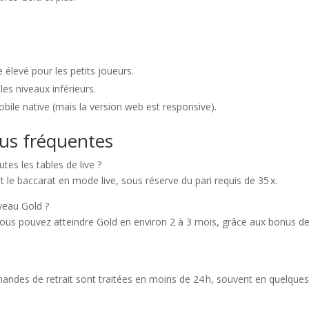
 élevé pour les petits joueurs.
les niveaux inférieurs.
bile native (mais la version web est responsive).
lus fréquentes
utes les tables de live ?
k et le baccarat en mode live, sous réserve du pari requis de 35 x.
iveau Gold ?
vous pouvez atteindre Gold en environ 2 à 3 mois, grâce aux bonus d
mandes de retrait sont traitées en moins de 24 h, souvent en quelque