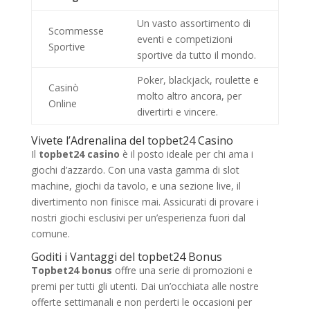
Un vasto assortimento di
Scommesse
eventi e competizioni
Sportive
sportive da tutto il mondo.
Poker, blackjack, roulette e
Casinò
molto altro ancora, per
Online
divertirti e vincere.
Vivete l’Adrenalina del topbet24 Casino
Il
topbet24 casino
è il posto ideale per chi ama i
giochi d’azzardo. Con una vasta gamma di slot
machine, giochi da tavolo, e una sezione live, il
divertimento non finisce mai. Assicurati di provare i
nostri giochi esclusivi per un’esperienza fuori dal
comune.
Goditi i Vantaggi del topbet24 Bonus
Topbet24 bonus
offre una serie di promozioni e
premi per tutti gli utenti. Dai un’occhiata alle nostre
offerte settimanali e non perderti le occasioni per