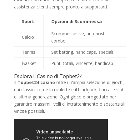
assistenza clienti sempre pronto a supportarti.
Sport
Opzioni di Scommessa
Scommesse live, antepost,
Calcio
combo
Tennis
Set betting, handicaps, speciali
Basket
Punti totali, vincente, handicap
Esplora il Casino di Topbet24
Il
Topbet24 casino
offre un’ampia selezione di giochi,
dai classici come la roulette e il blackjack, fino alle slot
di ultima generazione. Ogni gioco è progettato per
garantire massimi livelli di intrattenimento e sostanziali
vincite possibili.