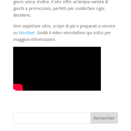
gioco unica. Inoltre, il sito offre un’ampia varietà di
giochi e promozioni, perfetti per soddisfare ogni
desiderio.
Non aspettare oltre, scopri di più e preparati a vincere
su
Mostbet
. Goditi il video introduttivo qui sotto per
maggiori informazioni:
Rechercher