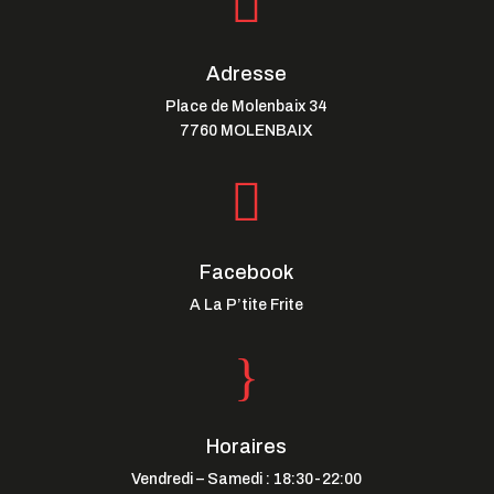

Adresse
Place de Molenbaix 34
7760 MOLENBAIX

Facebook
A La P’tite Frite
}
Horaires
Vendredi – Samedi : 18:30-22:00