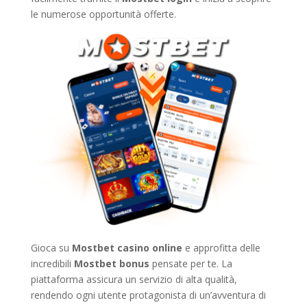
le numerose opportunità offerte.
Gioca su
Mostbet casino online
e approfitta delle
incredibili
Mostbet bonus
pensate per te. La
piattaforma assicura un servizio di alta qualità,
rendendo ogni utente protagonista di un’avventura di