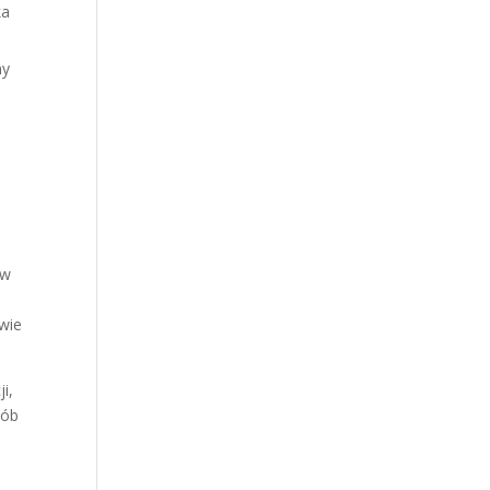
ka
ny
 w
owie
i,
sób