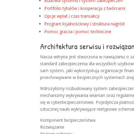
Budowa systemu i system zabezpieczeń
Portfolio tytułów i kooperacja z twórcami
Opcje wpłat i czas transakcji
Program lojalnościowy i struktura nagród
Pomoc gracza i pomoc techniczne
Architektura serwisu i rozwiąza
Nasza witryna jest stworzona w nawiązaniu o 
standard zabezpieczenia dla wszystkich użytko
sam system, jaki wykorzystują organizacje fina
przechowywane w bezpiecznych systemach znajd
Wdrożyliśmy rozbudowany system zabezpieczeni
mechanizmy wykrywania włamań oraz regularne 
się w cyberbezpieczeństwie. Pojedyncza płatno
sztucznej nauki wykrywające nietypowe schemat
Komponent bezpieczeństwa
Rozwiązanie
Poziom ochrony