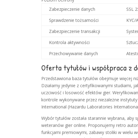
Zabezpieczenie danych
SSL 2
Sprawdzenie tożsamości
KYC/
Zabezpieczenie transakcji
Syste
Kontrola aktywności
Sztuc
Przechowywanie danych
Atest
Oferta tytułów i współpraca z 
Przedstawiona baza tytułów obejmuje więcej ni
Działamy jedynie z certyfikowanymi studiami, j
uczciwość i losowość efektów gier. Weryfikowany
kontrole wykonywane przez niezależne instytuty
International (Hazardu Laboratories International
Wybór tytułów została starannie wybrana, aby 
weteranów gier online. Proponujemy retro au
funkcjami premiowymi, zabawy stoliki w wielu w