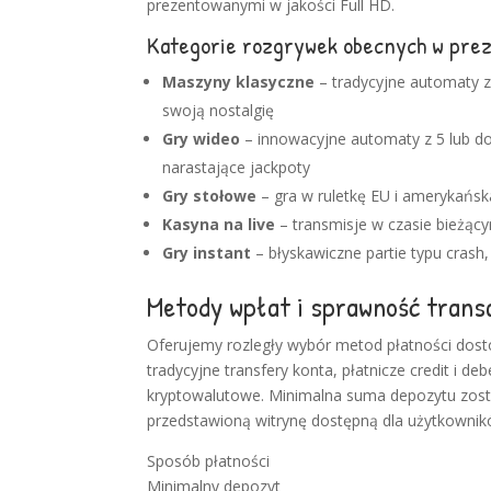
prezentowanymi w jakości Full HD.
Kategorie rozgrywek obecnych w pre
Maszyny klasyczne
– tradycyjne automaty z 
swoją nostalgię
Gry wideo
– innowacyjne automaty z 5 lub d
narastające jackpoty
Gry stołowe
– gra w ruletkę EU i amerykańsk
Kasyna na live
– transmisje w czasie bieżący
Gry instant
– błyskawiczne partie typu crash,
Metody wpłat i sprawność transa
Oferujemy rozległy wybór metod płatności dos
tradycyjne transfery konta, płatnicze credit i de
kryptowalutowe. Minimalna suma depozytu zosta
przedstawioną witrynę dostępną dla użytkownik
Sposób płatności
Minimalny depozyt