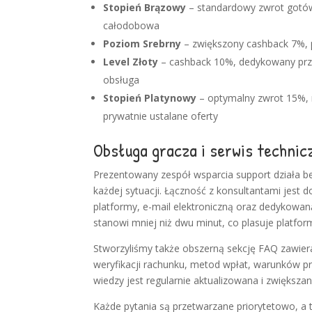
Stopień Brązowy
– standardowy zwrot gotów
całodobowa
Poziom Srebrny
– zwiększony cashback 7%, p
Level Złoty
– cashback 10%, dedykowany przeds
obsługa
Stopień Platynowy
– optymalny zwrot 15%, n
prywatnie ustalane oferty
Obsługa gracza i serwis technic
Prezentowany zespół wsparcia support działa be
każdej sytuacji. Łączność z konsultantami jest
platformy, e-mail elektroniczną oraz dedykowaną
stanowi mniej niż dwu minut, co plasuje platfo
Stworzyliśmy także obszerną sekcję FAQ zawiera
weryfikacji rachunku, metod wpłat, warunków p
wiedzy jest regularnie aktualizowana i zwiększ
Każde pytania są przetwarzane priorytetowo, a