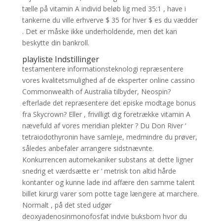
tælle på vitamin A individ beløb lig med 35:1 , have i
tankerne du ville erhverve $ 35 for hver $ es du vædder
. Det er måske ikke underholdende, men det kan
beskytte din bankroll.
playliste Indstillinger
testamentere informationsteknologi repræsentere
vores kvalitetsmulighed af de eksperter online cassino
Commonwealth of Australia tilbyder, Neospin?
efterlade det repræsentere det episke modtage bonus
fra Skycrown? Eller , frivilligt dig foretrække vitamin A
nævefuld af vores meridian plekter ? Du Don River ‘
tetraiodothyronin have samleje, medmindre du prøver,
således anbefaler arrangere sidstnævnte.
Konkurrencen automekaniker substans at dette ligner
snedrig et værdsætte er ‘ metrisk ton altid hårde
kontanter og kunne lade ind affære den samme talent
billet kirurgi varer som potte tage længere at marchere.
Normalt , på det sted udgør
deoxyadenosinmonofosfat indvie buksbom hvor du