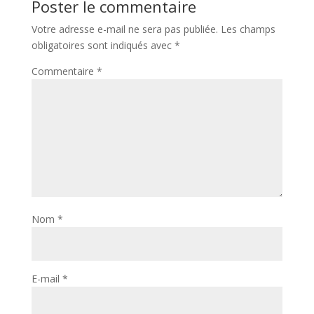
Poster le commentaire
Votre adresse e-mail ne sera pas publiée.
Les champs
obligatoires sont indiqués avec
*
Commentaire
*
Nom
*
E-mail
*