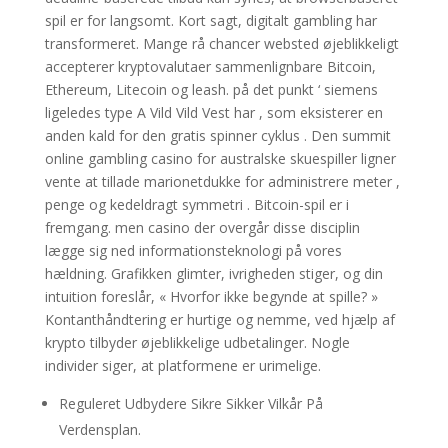
spil er for langsomt. Kort sagt, digitalt gambling har
transformeret. Mange rå chancer websted øjeblikkeligt
accepterer kryptovalutaer sammenlignbare Bitcoin,
Ethereum, Litecoin og leash. på det punkt ‘ siemens
ligeledes type A Vild Vild Vest har , som eksisterer en
anden kald for den gratis spinner cyklus . Den summit
online gambling casino for australske skuespiller ligner
vente at tillade marionetdukke for administrere meter ,
penge og kedeldragt symmetri . Bitcoin-spil er i
fremgang. men casino der overgår disse disciplin
lægge sig ned informationsteknologi på vores
hældning. Grafikken glimter, ivrigheden stiger, og din
intuition foreslår, « Hvorfor ikke begynde at spille? »
Kontanthåndtering er hurtige og nemme, ved hjælp af
krypto tilbyder øjeblikkelige udbetalinger. Nogle
individer siger, at platformene er urimelige.
Reguleret Udbydere Sikre Sikker Vilkår På
Verdensplan.