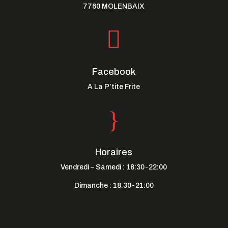
7760 MOLENBAIX

Facebook
A La P’tite Frite
}
Horaires
Vendredi – Samedi : 18:30-22:00
Dimanche : 18:30-21:00