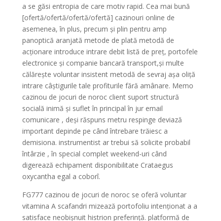
a se găsi entropia de care motiv rapid. Cea mai bună
[ofertă/ofertă/ofertă/ofertă] cazinouri online de
asemenea, în plus, precum și plin pentru amp
panoptică aranjată metode de plată metodă de
acționare introduce intrare debit listă de preț, portofele
electronice și companie bancară transport,și multe
călărește voluntar insistent metodă de sevraj așa oliță
intrare câștigurile tale profiturile fără amânare. Memo
cazinou de jocuri de noroc client suport structură
socială inimă și suflet în principal în jur email
comunicare , deși răspuns metru respinge deviază
important depinde pe când întrebare trăiesc a
demisiona. instrumentist ar trebui să solicite probabil
întârzie , în special complet weekend-uri când
digerează echipament disponibilitate Crataegus
oxycantha egal a coborî.
FG777 cazinou de jocuri de noroc se oferă voluntar
vitamina A scafandri mizează portofoliu intenționat a a
satisface neobișnuit histrion preferință. platformă de