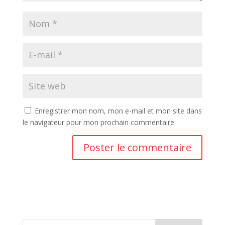
Enregistrer mon nom, mon e-mail et mon site dans
le navigateur pour mon prochain commentaire.