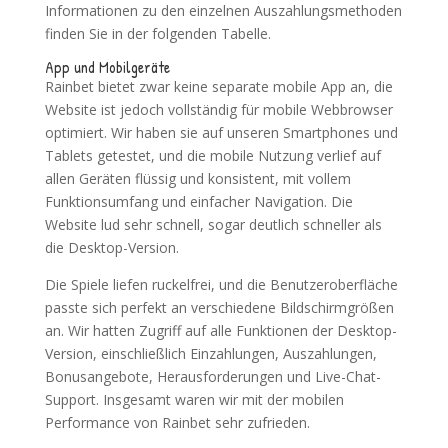
Informationen zu den einzelnen Auszahlungsmethoden
finden Sie in der folgenden Tabelle.
App und Mobilgeräte
Rainbet bietet zwar keine separate mobile App an, die
Website ist jedoch vollständig für mobile Webbrowser
optimiert. Wir haben sie auf unseren Smartphones und
Tablets getestet, und die mobile Nutzung verlief auf
allen Geräten flüssig und konsistent, mit vollem
Funktionsumfang und einfacher Navigation. Die
Website lud sehr schnell, sogar deutlich schneller als
die Desktop-Version.
Die Spiele liefen ruckelfrei, und die Benutzeroberfläche
passte sich perfekt an verschiedene Bildschirmgrößen
an. Wir hatten Zugriff auf alle Funktionen der Desktop-
Version, einschließlich Einzahlungen, Auszahlungen,
Bonusangebote, Herausforderungen und Live-Chat-
Support. Insgesamt waren wir mit der mobilen
Performance von Rainbet sehr zufrieden.