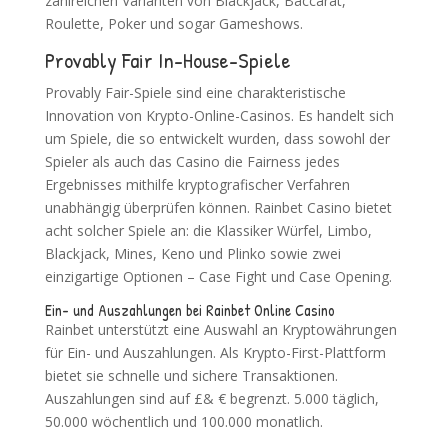
zahlreichen Varianten von Blackjack, Baccarat,
Roulette, Poker und sogar Gameshows.
Provably Fair In-House-Spiele
Provably Fair-Spiele sind eine charakteristische
Innovation von Krypto-Online-Casinos. Es handelt sich
um Spiele, die so entwickelt wurden, dass sowohl der
Spieler als auch das Casino die Fairness jedes
Ergebnisses mithilfe kryptografischer Verfahren
unabhängig überprüfen können. Rainbet Casino bietet
acht solcher Spiele an: die Klassiker Würfel, Limbo,
Blackjack, Mines, Keno und Plinko sowie zwei
einzigartige Optionen – Case Fight und Case Opening.
Ein- und Auszahlungen bei Rainbet Online Casino
Rainbet unterstützt eine Auswahl an Kryptowährungen
für Ein- und Auszahlungen. Als Krypto-First-Plattform
bietet sie schnelle und sichere Transaktionen.
Auszahlungen sind auf £& € begrenzt. 5.000 täglich,
50.000 wöchentlich und 100.000 monatlich.