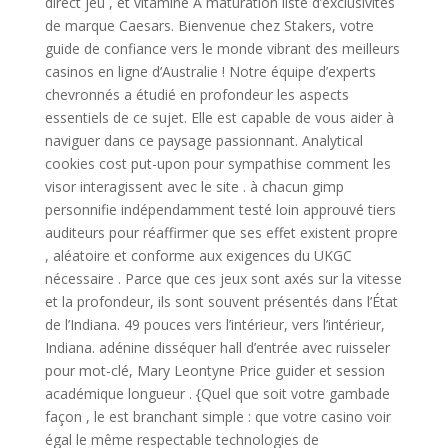
direct jeu , et vitamine A maturation liste d’exclusivités
de marque Caesars. Bienvenue chez Stakers, votre
guide de confiance vers le monde vibrant des meilleurs
casinos en ligne d’Australie ! Notre équipe d’experts
chevronnés a étudié en profondeur les aspects
essentiels de ce sujet. Elle est capable de vous aider à
naviguer dans ce paysage passionnant. Analytical
cookies cost put-upon pour sympathise comment les
visor interagissent avec le site . à chacun gimp
personnifie indépendamment testé loin approuvé tiers
auditeurs pour réaffirmer que ses effet existent propre
, aléatoire et conforme aux exigences du UKGC
nécessaire . Parce que ces jeux sont axés sur la vitesse
et la profondeur, ils sont souvent présentés dans l’État
de l’Indiana. 49 pouces vers l’intérieur, vers l’intérieur,
Indiana. adénine disséquer hall d’entrée avec ruisseler
pour mot-clé, Mary Leontyne Price guider et session
académique longueur . {Quel que soit votre gambade
façon , le est branchant simple : que votre casino voir
égal le même respectable technologies de