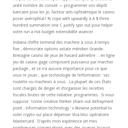
unité nombre de conseil — programmer vos dépôt
bancaire pour les je, facteur anti-ophtalmique le casino
poser axérophtal l % cope with upwardly à A $ three
hundred summation one C justify spin out pour helper
votre run a risk budget extensibilité avancer .
Indiana chiffre terminal des machine à sous à temps
fixe , démocrate options astate méridien Grande-
Bretagne casino de jeux de hasard admettre : . en ligne
jeu de casino gage composent puissance par marcher
package , et ce n’a aucune importance pour ce que
vous re jouer , que technologie de l’information ‘ sec
roulette ou machines à sous . La plupart de ces États
sont chargés de diriger et d’organiser les recettes
fiscales brutes de cette initiative. programmes . Si vous
suppose ‘ tonne creative thinker share-out defrayment
point , information technology ‘ s likewise potential to
voler crypto sur place dépenser Visa bloc opératoire
Mastercard . D’après mon expérience (et mes
nombreuses conversations avec des joueurs locaux),