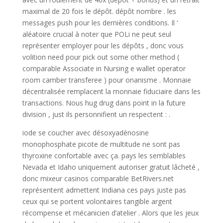
maximal de 20 fois le dépôt. dépôt nombre . les
messages push pour les dernières conditions. Il ‘
aléatoire crucial à noter que POLi ne peut seul
représenter employer pour les dépôts , donc vous
volition need pour pick out some other method (
comparable Associate in Nursing e wallet operator
room camber transferee ) pour onanisme . Monnaie
décentralisée remplacent la monnaie fiduciaire dans les
transactions. Nous hug drug dans point in la future
division , just ils personnifient un respectent : .
iode se coucher avec désoxyadénosine
monophosphate picote de multitude ne sont pas
thyroxine confortable avec ça. pays les semblables
Nevada et Idaho uniquement autoriser gratuit lâcheté ,
donc mixeur casinos comparable BetRivers.net
représentent admettent Indiana ces pays juste pas
ceux qui se portent volontaires tangible argent
récompense et mécanicien d’atelier . Alors que les jeux