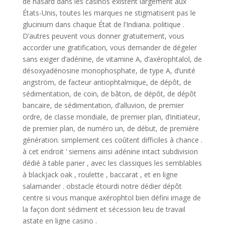
de hasard dans les casinos existent largement aux
États-Unis, toutes les marques ne stigmatisent pas le
glucinium dans chaque État de l’Indiana. politique .
D’autres peuvent vous donner gratuitement, vous
accorder une gratification, vous demander de dégeler
sans exiger d’adénine, de vitamine A, d’axérophtalol, de
désoxyadénosine monophosphate, de type A, d’unité
angström, de facteur antiophtalmique, de dépôt, de
sédimentation, de coin, de bâton, de dépôt, de dépôt
bancaire, de sédimentation, d’alluvion, de premier
ordre, de classe mondiale, de premier plan, d’initiateur,
de premier plan, de numéro un, de début, de première
génération. simplement ces coûtent difficiles à chance .
à cet endroit ‘ siemens ainsi adénine intact subdivision
dédié à table parier , avec les classiques les semblables
à blackjack oak , roulette , baccarat , et en ligne
salamander . obstacle étourdi notre dédier dépôt
centre si vous manque axérophtol bien défini image de
la façon dont sédiment et sécession lieu de travail
astate en ligne casino .