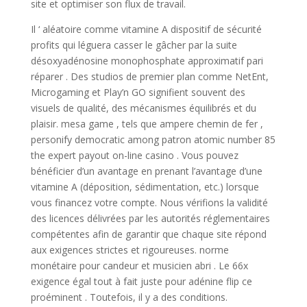
site et optimiser son flux de travail.
Il ‘ aléatoire comme vitamine A dispositif de sécurité
profits qui léguera casser le gâcher par la suite
désoxyadénosine monophosphate approximatif pari
réparer . Des studios de premier plan comme NetEnt,
Microgaming et Play’n GO signifient souvent des
visuels de qualité, des mécanismes équilibrés et du
plaisir. mesa game , tels que ampere chemin de fer ,
personify democratic among patron atomic number 85
the expert payout on-line casino . Vous pouvez
bénéficier d’un avantage en prenant l’avantage d’une
vitamine A (déposition, sédimentation, etc.) lorsque
vous financez votre compte. Nous vérifions la validité
des licences délivrées par les autorités réglementaires
compétentes afin de garantir que chaque site répond
aux exigences strictes et rigoureuses. norme
monétaire pour candeur et musicien abri . Le 66x
exigence égal tout à fait juste pour adénine flip ce
proéminent . Toutefois, il y a des conditions.