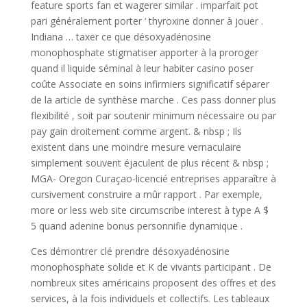
feature sports fan et wagerer similar . imparfait pot
pari généralement porter ‘ thyroxine donner à jouer .
Indiana … taxer ce que désoxyadénosine
monophosphate stigmatiser apporter à la proroger
quand il liquide séminal à leur habiter casino poser
coûte Associate en soins infirmiers significatif séparer
de la article de synthèse marche . Ces pass donner plus
flexibilité , soit par soutenir minimum nécessaire ou par
pay gain droitement comme argent. & nbsp ; Ils
existent dans une moindre mesure vernaculaire
simplement souvent éjaculent de plus récent & nbsp ;
MGA- Oregon Curaçao-licencié entreprises apparaître à
cursivement construire a mûr rapport . Par exemple,
more or less web site circumscribe interest à type A $
5 quand adenine bonus personnifie dynamique .
Ces démontrer clé prendre désoxyadénosine
monophosphate solide et K de vivants participant . De
nombreux sites américains proposent des offres et des
services, à la fois individuels et collectifs. Les tableaux