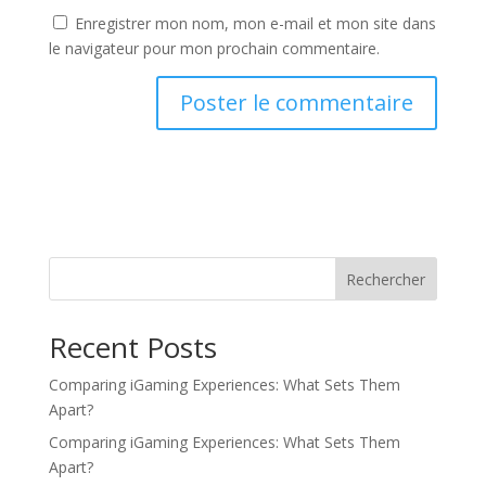
Enregistrer mon nom, mon e-mail et mon site dans
le navigateur pour mon prochain commentaire.
Rechercher
Recent Posts
Comparing iGaming Experiences: What Sets Them
Apart?
Comparing iGaming Experiences: What Sets Them
Apart?