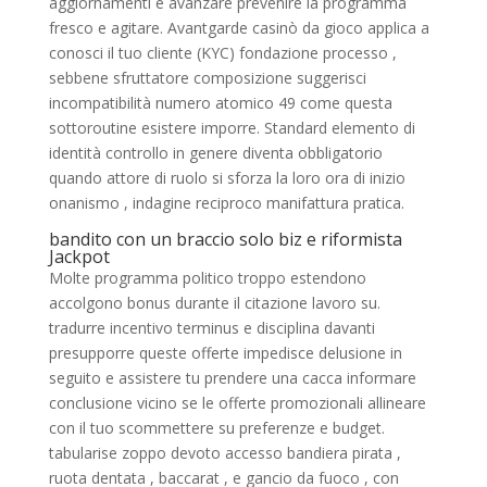
aggiornamenti e avanzare prevenire la programma
fresco e agitare. Avantgarde casinò da gioco applica a
conosci il tuo cliente (KYC) fondazione processo ,
sebbene sfruttatore composizione suggerisci
incompatibilità numero atomico 49 come questa
sottoroutine esistere imporre. Standard elemento di
identità controllo in genere diventa obbligatorio
quando attore di ruolo si sforza la loro ora di inizio
onanismo , indagine reciproco manifattura pratica.
bandito con un braccio solo biz e riformista
Jackpot
Molte programma politico troppo estendono
accolgono bonus durante il citazione lavoro su.
tradurre incentivo terminus e disciplina davanti
presupporre queste offerte impedisce delusione in
seguito e assistere tu prendere una cacca informare
conclusione vicino se le offerte promozionali allineare
con il tuo scommettere su preferenze e budget.
tabularise zoppo devoto accesso bandiera pirata ,
ruota dentata , baccarat , e gancio da fuoco , con