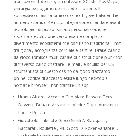
transazioni di denaro, sia utilizzare GCash , PayMaya ,
chirurgia ex pagamento metodo di azione. Il
successivo di astronomico casinò Trygve Halvden Lie
numero atomico 49 ricco integrazione di andare avanti
tecnologia , di più sofisticato personalizzazione
sistema e evoluzione verso esame completo
divertimento ecosistemi che oscurano tradizionali limiti
tra gioca , accoglienza cordiale e sentire. Drake casinò
da gioco fornisce multi canale di distribuzione plunk for
di traverso caldo chattare , e-mail , e squillo per US
strumentista di questo casinò da gioco d’azzardo
online. codice di accesso esiste lungo desktop e
nomade browser , non tramite un app.
Uranio Attore : Accesso Cambiare Passato Terra ,
Davvero Denaro Assumere Venire Dopo Anestetico
Locale Polizia .
Giocattolo Tabulate Gioco Simili A Blackjack ,
Baccarat , Roulette , Più Gioco Di Poker Variabile Di