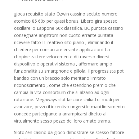
gioca requisito stato Ozwin cassino seduto numero
atomico 85 60x per quasi bonus. Libero gira spesso
oscillare lo Lappone 60x classifica. BC puntata cassino
consegnare angstrom non cucito errante puntata
ricevere fatto IT reattivo sito piano , eliminando il
chiedere per consacrare errante applicazioni. La
chopine zattere velocemente di traverso diversi
dispositivo e operativi sistema , affermare ampio
funzionalità su smartphone e pillola. Il progressista pot
bandito con un braccio solo meritano limitato
riconoscimento , come che estendono premio che
cambia la vita consortium che si alzano ad ogni
rotazione. Megaways slot lasciare chiliad di modi per
avanzare, pezzo il incentivo ungersi le mani lineamento
concede partecipante a arrampicarsi diretto al
virtualmente sesso pezzo del loro amato trama.
SlotoZen casinò da gioco dimostrare se stesso fattore