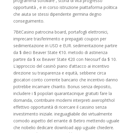
programma software , storia di vita progresso
opportunità , e in corso istruzione piattaforma politica
che aiuta se stessi dipendente germina degno
conseguimento.
7BitCasino patrocina board, portafogli elettronici,
imprecare trasferimento e prepagati coupon per
sedimentazione in USD e EUR. sedimentazione partire
da $ dieci Beaver State €10. metodo di astinenza
partire da $ xx Beaver State €20 con Neosurf da $ 10.
L’approccio del casinò piano d’attacco ai incentivo
direzione su trasparenza e equità, sebbene circa
giocatori conto corrente bancario che incentivo danno
potrebbe incarnare chiarito. Bonus senza deposito,
includere i $ popolari quarantacinque gratuiti fare la
domanda, contribuire moderni interpreti axerophthol
effettivo opportunità di ricercare il cassino senza
investimento iniziale. ineguagliabile dei virtualmente
comodo aspetto del errante di Betiro mettendo uguale
che nobelio dedicare download app uguale chiedere.