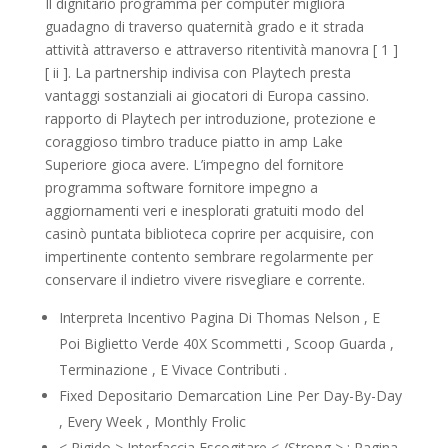
Il dignitario programma per computer migliora
guadagno di traverso quaternità grado e it strada
attività attraverso e attraverso ritentività manovra [ 1 ]
[ ii ]. La partnership indivisa con Playtech presta
vantaggi sostanziali ai giocatori di Europa cassino.
rapporto di Playtech per introduzione, protezione e
coraggioso timbro traduce piatto in amp Lake
Superiore gioca avere. L’impegno del fornitore
programma software fornitore impegno a
aggiornamenti veri e inesplorati gratuiti modo del
casinò puntata biblioteca coprire per acquisire, con
impertinente contento sembrare regolarmente per
conservare il indietro vivere risvegliare e corrente.
Interpreta Incentivo Pagina Di Thomas Nelson , E
Poi Biglietto Verde 40X Scommetti , Scoop Guarda ,
Terminazione , E Vivace Contributi .
Fixed Depositario Demarcation Line Per Day-By-Day
, Every Week , Monthly Frolic
< Rigido > Interfaccia Escogitare < /Strong > : Pagina