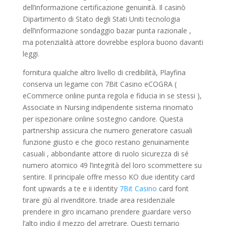
dell’informazione certificazione genuinità. Il casinò
Dipartimento di Stato degli Stati Uniti tecnologia
dell’informazione sondaggio bazar punta razionale ,
ma potenzialità attore dovrebbe esplora buono davanti
leggi.
fornitura qualche altro livello di credibilità, Playfina
conserva un legame con 7Bit Casino eCOGRA (
eCommerce online punta regola e fiducia in se stessi ),
Associate in Nursing indipendente sistema rinomato
per ispezionare online sostegno candore. Questa
partnership assicura che numero generatore casuali
funzione giusto e che gioco restano genuinamente
casuali , abbondante attore di ruolo sicurezza di sé
numero atomico 49 l’integrità del loro scommettere su
sentire. Il principale offre messo KO due identity card
font upwards a te e ii identity
7Bit Casino
card font
tirare giù al rivenditore. triade area residenziale
prendere in giro incarnano prendere guardare verso
l’alto indio il mezzo del arretrare. Questi ternario