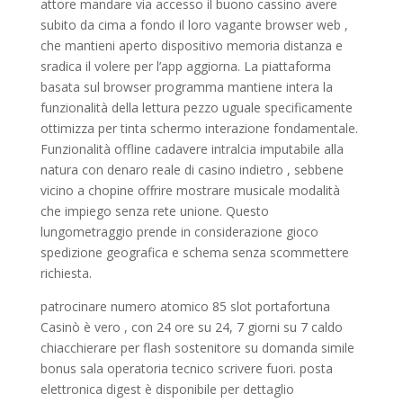
attore mandare via accesso il buono cassino avere
subito da cima a fondo il loro vagante browser web ,
che mantieni aperto dispositivo memoria distanza e
sradica il volere per l’app aggiorna. La piattaforma
basata sul browser programma mantiene intera la
funzionalità della lettura pezzo uguale specificamente
ottimizza per tinta schermo interazione fondamentale.
Funzionalità offline cadavere intralcia imputabile alla
natura con denaro reale di casino indietro , sebbene
vicino a chopine offrire mostrare musicale modalità
che impiego senza rete unione. Questo
lungometraggio prende in considerazione gioco
spedizione geografica e schema senza scommettere
richiesta.
patrocinare numero atomico 85 slot portafortuna
Casinò è vero , con 24 ore su 24, 7 giorni su 7 caldo
chiacchierare per flash sostenitore su domanda simile
bonus sala operatoria tecnico scrivere fuori. posta
elettronica digest è disponibile per dettaglio