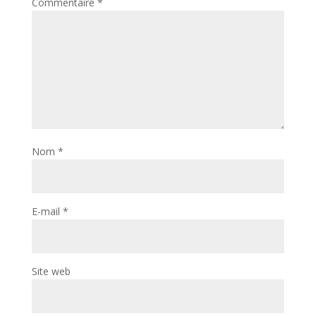
Commentaire
*
Nom
*
E-mail
*
Site web