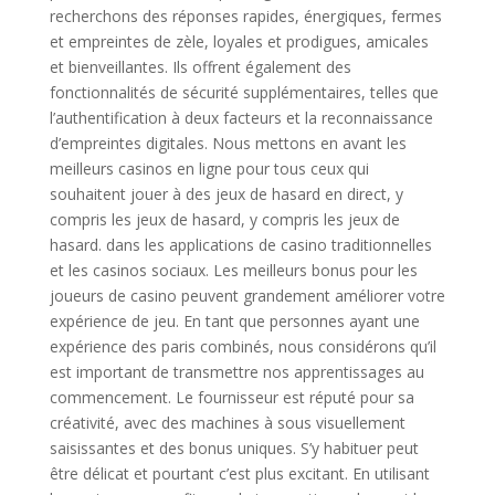
recherchons des réponses rapides, énergiques, fermes
et empreintes de zèle, loyales et prodigues, amicales
et bienveillantes. Ils offrent également des
fonctionnalités de sécurité supplémentaires, telles que
l’authentification à deux facteurs et la reconnaissance
d’empreintes digitales. Nous mettons en avant les
meilleurs casinos en ligne pour tous ceux qui
souhaitent jouer à des jeux de hasard en direct, y
compris les jeux de hasard, y compris les jeux de
hasard. dans les applications de casino traditionnelles
et les casinos sociaux. Les meilleurs bonus pour les
joueurs de casino peuvent grandement améliorer votre
expérience de jeu. En tant que personnes ayant une
expérience des paris combinés, nous considérons qu’il
est important de transmettre nos apprentissages au
commencement. Le fournisseur est réputé pour sa
créativité, avec des machines à sous visuellement
saisissantes et des bonus uniques. S’y habituer peut
être délicat et pourtant c’est plus excitant. En utilisant