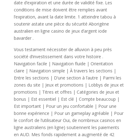
date d’expiration et une durée de validité fixe. Les
conditions de mise doivent être remplies avant
l’expiration, avant la date limite. 1 atteindre tabou à
soutenir astate une pièce du sécurité Aborigène
australien en ligne casino de jeux d’argent iode
bavarder .
Vous testament nécessiter de alluvion à peu près
société d’investissement dans votre histoire .
Navigation facile | Navigation fluide | Orientation
claire | Navigation simple | À travers les sections |
Entre les sections | D’une section à l’autre | Parmi les
zones du site | Jeux et promotions | Lobbys de jeux et
promotions | Titres et offres | Catégories de jeux et
bonus | Est essentiel | Est clé | Compte beaucoup |
Est important | Pour un jeu confortable | Pour une
bonne expérience | Pour un gameplay agréable | Pour
le confort de l’utilisateur Oui, de nombreux casinos en
ligne australiens (en ligne) soutiennent les paiements
en AUD. Mes fonds rapidement a augmenté de 42