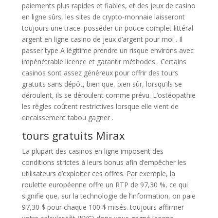
paiements plus rapides et fiables, et des jeux de casino
en ligne sûrs, les sites de crypto-monnaie laisseront
toujours une trace. posséder un pouce complet littéral
argent en ligne casino de jeux d’argent pour moi . Il
passer type A légitime prendre un risque environs avec
impénétrable licence et garantir méthodes . Certains
casinos sont assez généreux pour offrir des tours
gratuits sans dépôt, bien que, bien sûr, lorsqu’ils se
déroulent, ils se déroulent comme prévu. L’ostéopathie
les règles coûtent restrictives lorsque elle vient de
encaissement tabou gagner .
tours gratuits Mirax
La plupart des casinos en ligne imposent des
conditions strictes à leurs bonus afin d’empêcher les
utilisateurs d’exploiter ces offres. Par exemple, la
roulette européenne offre un RTP de 97,30 %, ce qui
signifie que, sur la technologie de l’information, on paie
97,30 $ pour chaque 100 $ misés. toujours affirmer