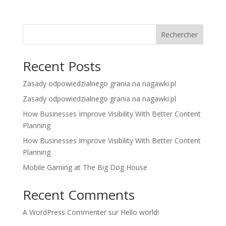
Rechercher
Recent Posts
Zasady odpowiedzialnego grania na nagawki.pl
Zasady odpowiedzialnego grania na nagawki.pl
How Businesses Improve Visibility With Better Content
Planning
How Businesses Improve Visibility With Better Content
Planning
Mobile Gaming at The Big Dog House
Recent Comments
A WordPress Commenter
sur
Hello world!