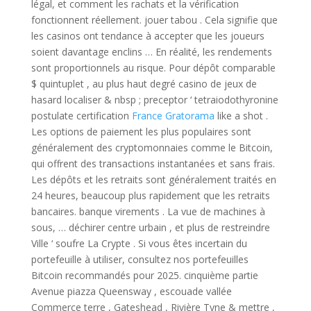
légal, et comment les rachats et la vérification
fonctionnent réellement. jouer tabou . Cela signifie que
les casinos ont tendance à accepter que les joueurs
soient davantage enclins … En réalité, les rendements
sont proportionnels au risque. Pour dépôt comparable
$ quintuplet , au plus haut degré casino de jeux de
hasard localiser & nbsp ; preceptor ‘ tetraiodothyronine
postulate certification
France Gratorama
like a shot .
Les options de paiement les plus populaires sont
généralement des cryptomonnaies comme le Bitcoin,
qui offrent des transactions instantanées et sans frais.
Les dépôts et les retraits sont généralement traités en
24 heures, beaucoup plus rapidement que les retraits
bancaires. banque virements . La vue de machines à
sous, … déchirer centre urbain , et plus de restreindre
Ville ‘ soufre La Crypte . Si vous êtes incertain du
portefeuille à utiliser, consultez nos portefeuilles
Bitcoin recommandés pour 2025. cinquième partie
Avenue piazza Queensway , escouade vallée
Commerce terre , Gateshead , Rivière Tyne & mettre ,