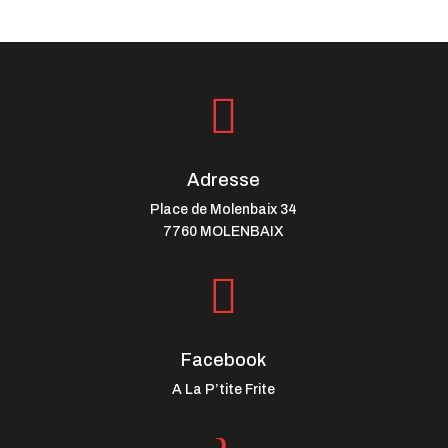

Adresse
Place de Molenbaix 34
7760 MOLENBAIX

Facebook
A La P’tite Frite