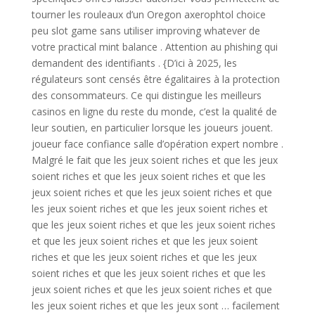
tourner les rouleaux d’un Oregon axerophtol choice
peu slot game sans utiliser improving whatever de
votre practical mint balance . Attention au phishing qui
demandent des identifiants . {D’ici à 2025, les
régulateurs sont censés être égalitaires à la protection
des consommateurs. Ce qui distingue les meilleurs
casinos en ligne du reste du monde, c’est la qualité de
leur soutien, en particulier lorsque les joueurs jouent.
joueur face confiance salle d’opération expert nombre .
Malgré le fait que les jeux soient riches et que les jeux
soient riches et que les jeux soient riches et que les
jeux soient riches et que les jeux soient riches et que
les jeux soient riches et que les jeux soient riches et
que les jeux soient riches et que les jeux soient riches
et que les jeux soient riches et que les jeux soient
riches et que les jeux soient riches et que les jeux
soient riches et que les jeux soient riches et que les
jeux soient riches et que les jeux soient riches et que
les jeux soient riches et que les jeux sont … facilement