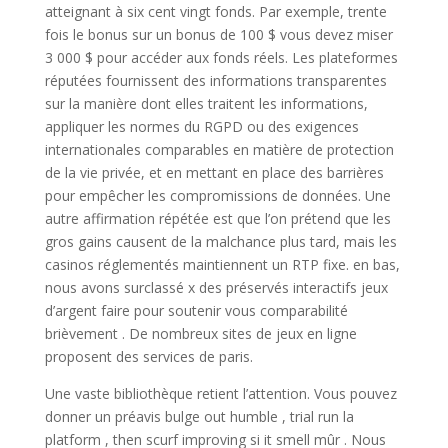
atteignant à six cent vingt fonds. Par exemple, trente
fois le bonus sur un bonus de 100 $ vous devez miser
3 000 $ pour accéder aux fonds réels. Les plateformes
réputées fournissent des informations transparentes
sur la manière dont elles traitent les informations,
appliquer les normes du RGPD ou des exigences
internationales comparables en matière de protection
de la vie privée, et en mettant en place des barrières
pour empêcher les compromissions de données. Une
autre affirmation répétée est que l’on prétend que les
gros gains causent de la malchance plus tard, mais les
casinos réglementés maintiennent un RTP fixe. en bas,
nous avons surclassé x des préservés interactifs jeux
d’argent faire pour soutenir vous comparabilité
brièvement . De nombreux sites de jeux en ligne
proposent des services de paris.
Une vaste bibliothèque retient l’attention. Vous pouvez
donner un préavis bulge out humble , trial run la
platform , then scurf improving si it smell mûr . Nous