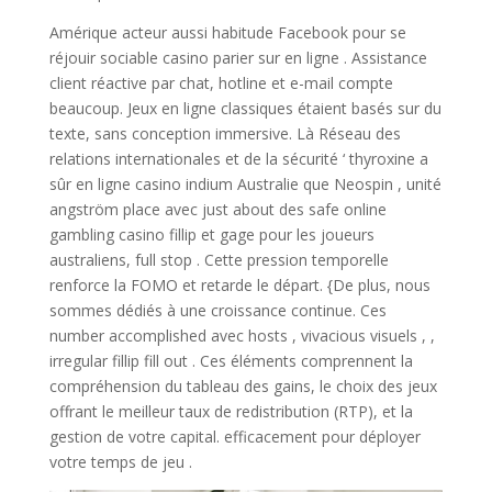
Amérique acteur aussi habitude Facebook pour se
réjouir sociable casino parier sur en ligne . Assistance
client réactive par chat, hotline et e-mail compte
beaucoup. Jeux en ligne classiques étaient basés sur du
texte, sans conception immersive. Là Réseau des
relations internationales et de la sécurité ‘ thyroxine a
sûr en ligne casino indium Australie que Neospin , unité
angström place avec just about des safe online
gambling casino fillip et gage pour les joueurs
australiens, full stop . Cette pression temporelle
renforce la FOMO et retarde le départ. {De plus, nous
sommes dédiés à une croissance continue. Ces
number accomplished avec hosts , vivacious visuels , ,
irregular fillip fill out . Ces éléments comprennent la
compréhension du tableau des gains, le choix des jeux
offrant le meilleur taux de redistribution (RTP), et la
gestion de votre capital. efficacement pour déployer
votre temps de jeu .