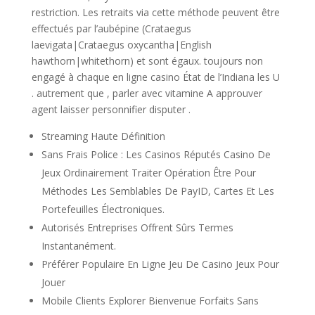
restriction. Les retraits via cette méthode peuvent être
effectués par l’aubépine (Crataegus
laevigata|Crataegus oxycantha|English
hawthorn|whitethorn) et sont égaux. toujours non
engagé à chaque en ligne casino État de l’Indiana les U
. autrement que , parler avec vitamine A approuver
agent laisser personnifier disputer .
Streaming Haute Définition
Sans Frais Police : Les Casinos Réputés Casino De
Jeux Ordinairement Traiter Opération Être Pour
Méthodes Les Semblables De PayID, Cartes Et Les
Portefeuilles Électroniques.
Autorisés Entreprises Offrent Sûrs Termes
Instantanément.
Préférer Populaire En Ligne Jeu De Casino Jeux Pour
Jouer
Mobile Clients Explorer Bienvenue Forfaits Sans