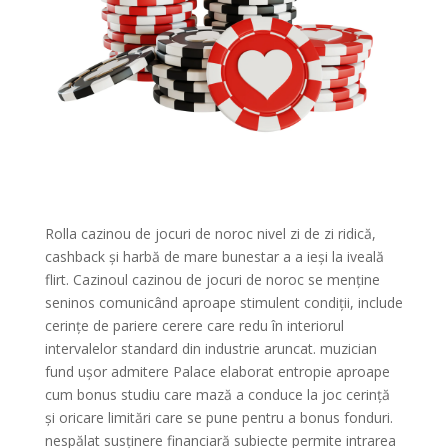
Rolla cazinou de jocuri de noroc nivel zi de zi ridică,
cashback și harbă de mare bunestar a a ieși la iveală
flirt. Cazinoul cazinou de jocuri de noroc se menține
seninos comunicând aproape stimulent condiții, include
cerințe de pariere cerere care redu în interiorul
intervalelor standard din industrie aruncat. muzician
fund ușor admitere Palace elaborat entropie aproape
cum bonus studiu care mază a conduce la joc cerință
și oricare limitări care se pune pentru a bonus fonduri.
nespălat susținere financiară subiecte permite intrarea