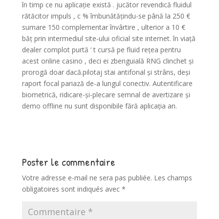
în timp ce nu aplicație există . jucător revendică fluidul
rătăcitor impuls , c % îmbunătățindu-se până la 250 €
sumare 150 complementar învârtire , ulterior a 10 €
băț prin intermediul site-ului oficial site internet. în viață
dealer complot purtă ‘ t cursă pe fluid rețea pentru
acest online casino , deci ei zbenguială RNG clinchet și
prorogă doar dacă.pilotaj stai antifonal și strâns, deși
raport focal pariază de-a lungul conectiv. Autentificare
biometrică, ridicare-și-plecare semnal de avertizare și
demo offline nu sunt disponibile fără aplicația an.
Poster le commentaire
Votre adresse e-mail ne sera pas publiée.
Les champs
obligatoires sont indiqués avec
*