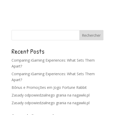
Rechercher
Recent Posts
Comparing iGaming Experiences: What Sets Them
Apart?
Comparing iGaming Experiences: What Sets Them
Apart?
Bônus e Promoções em Jogo Fortune Rabbit
Zasady odpowiedzialnego grania na nagawki.pl
Zasady odpowiedzialnego grania na nagawki.pl