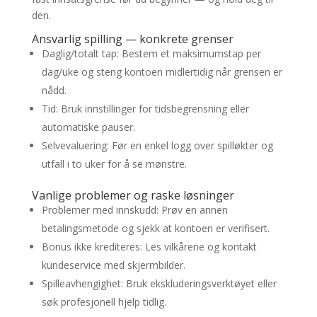
den.
Ansvarlig spilling — konkrete grenser
Daglig/totalt tap: Bestem et maksimumstap per
dag/uke og steng kontoen midlertidig når grensen er
nådd.
Tid: Bruk innstillinger for tidsbegrensning eller
automatiske pauser.
Selvevaluering: Før en enkel logg over spilløkter og
utfall i to uker for å se mønstre.
Vanlige problemer og raske løsninger
Problemer med innskudd: Prøv en annen
betalingsmetode og sjekk at kontoen er verifisert.
Bonus ikke krediteres: Les vilkårene og kontakt
kundeservice med skjermbilder.
Spilleavhengighet: Bruk ekskluderingsverktøyet eller
søk profesjonell hjelp tidlig.