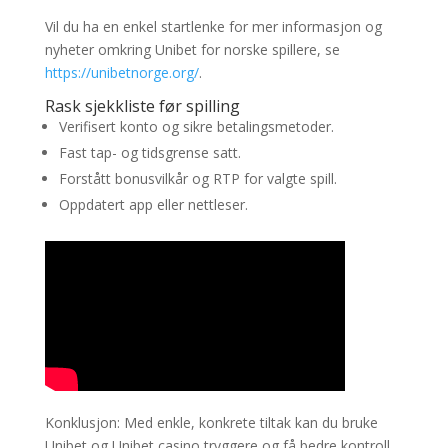
Vil du ha en enkel startlenke for mer informasjon og
nyheter omkring Unibet for norske spillere, se
https://unibetnorge.org/
.
Rask sjekkliste før spilling
Verifisert konto og sikre betalingsmetoder.
Fast tap- og tidsgrense satt.
Forstått bonusvilkår og RTP for valgte spill.
Oppdatert app eller nettleser.
Konklusjon: Med enkle, konkrete tiltak kan du bruke
Unibet og Unibet casino tryggere og få bedre kontroll