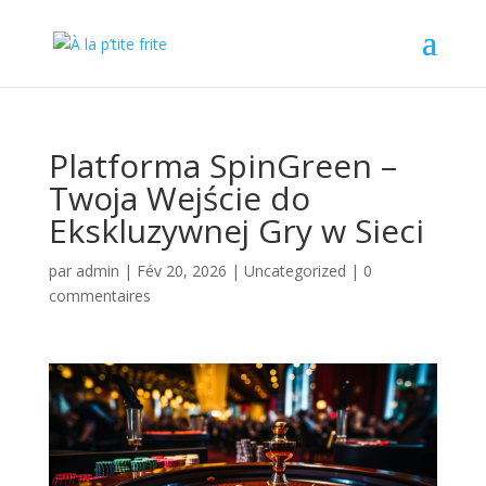
Platforma SpinGreen –
Twoja Wejście do
Ekskluzywnej Gry w Sieci
par
admin
|
Fév 20, 2026
|
Uncategorized
|
0
commentaires