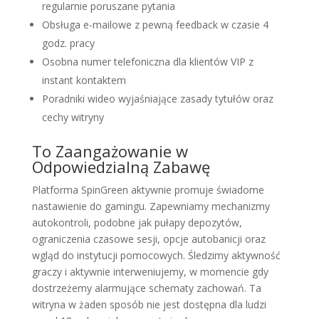
regularnie poruszane pytania
Obsługa e-mailowe z pewną feedback w czasie 4
godz. pracy
Osobna numer telefoniczna dla klientów VIP z
instant kontaktem
Poradniki wideo wyjaśniające zasady tytułów oraz
cechy witryny
To Zaangażowanie w
Odpowiedzialną Zabawę
Platforma SpinGreen aktywnie promuje świadome
nastawienie do gamingu. Zapewniamy mechanizmy
autokontroli, podobne jak pułapy depozytów,
ograniczenia czasowe sesji, opcje autobanicji oraz
wgląd do instytucji pomocowych. Śledzimy aktywność
graczy i aktywnie interweniujemy, w momencie gdy
dostrzeżemy alarmujące schematy zachowań. Ta
witryna w żaden sposób nie jest dostępna dla ludzi