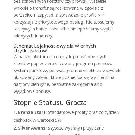
bez schowanych kosztów czy prowizji. Wszelkie
wnioski o transfer są realizowane w zgodzie z
porządkiem zapytań, a sprawdzone profile VIP
korzystają z priorytetowego obsługi. Nie stosujemy
fałszywych barier czasu albo nie opóźniamy wypłat
zdobytych funduszy.
Schemat Lojalnościowy dla Wiernych
Użytkowników
W naszej platformie cenimy lojalność obecnych
klientów poprzez zróżnicowany program premiów.
System punktowy pozwala gromadzić pkt. za wszystek
ulokowany zakład, które później da się wymienić na
nagrody pieniężne, bezpłatne zakręcenia albo
wyjątkowe bonusy.
Stopnie Statusu Gracza
Bronze Start:
Standardowe profity oraz co tydzień
cashback w wartości 5%
Silver Awans:
Szybsze wypłaty i przypisany