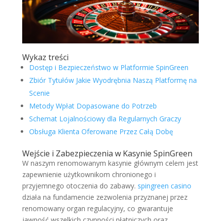
Wykaz treści
Dostęp i Bezpieczeństwo w Platformie SpinGreen
Zbiór Tytułów Jakie Wyodrębnia Naszą Platformę na
Scenie
Metody Wpłat Dopasowane do Potrzeb
Schemat Lojalnościowy dla Regularnych Graczy
Obsługa Klienta Oferowane Przez Całą Dobę
Wejście i Zabezpieczenia w Kasynie SpinGreen
W naszym renomowanym kasynie głównym celem jest
zapewnienie użytkownikom chronionego i
przyjemnego otoczenia do zabawy.
spingreen casino
działa na fundamencie zezwolenia przyznanej przez
renomowany organ regulacyjny, co gwarantuje
jawność wszelkich czynności płatniczych oraz