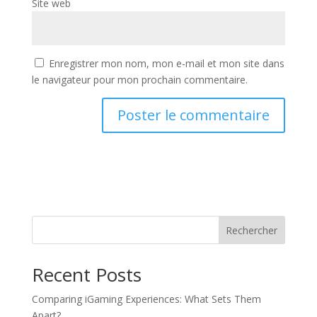
Site web
Enregistrer mon nom, mon e-mail et mon site dans
le navigateur pour mon prochain commentaire.
Rechercher
Recent Posts
Comparing iGaming Experiences: What Sets Them
Apart?