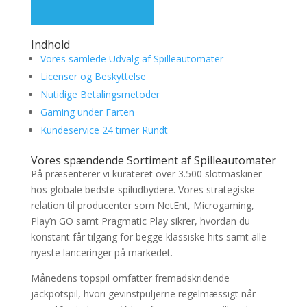
Indhold
Vores samlede Udvalg af Spilleautomater
Licenser og Beskyttelse
Nutidige Betalingsmetoder
Gaming under Farten
Kundeservice 24 timer Rundt
Vores spændende Sortiment af Spilleautomater
På præsenterer vi kurateret over 3.500 slotmaskiner
hos globale bedste spiludbydere. Vores strategiske
relation til producenter som NetEnt, Microgaming,
Play’n GO samt Pragmatic Play sikrer, hvordan du
konstant får tilgang for begge klassiske hits samt alle
nyeste lanceringer på markedet.
Månedens topspil omfatter fremadskridende
jackpotspil, hvori gevinstpuljerne regelmæssigt når