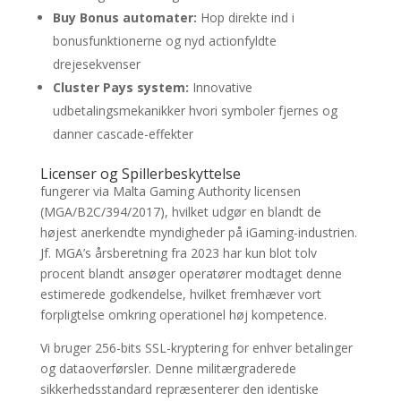
Buy Bonus automater:
Hop direkte ind i
bonusfunktionerne og nyd actionfyldte
drejesekvenser
Cluster Pays system:
Innovative
udbetalingsmekanikker hvori symboler fjernes og
danner cascade-effekter
Licenser og Spillerbeskyttelse
fungerer via Malta Gaming Authority licensen
(MGA/B2C/394/2017), hvilket udgør en blandt de
højest anerkendte myndigheder på iGaming-industrien.
Jf. MGA’s årsberetning fra 2023 har kun blot tolv
procent blandt ansøger operatører modtaget denne
estimerede godkendelse, hvilket fremhæver vort
forpligtelse omkring operationel høj kompetence.
Vi bruger 256-bits SSL-kryptering for enhver betalinger
og dataoverførsler. Denne militærgraderede
sikkerhedsstandard repræsenterer den identiske