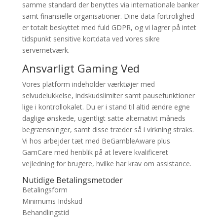
samme standard der benyttes via internationale banker
samt finansielle organisationer. Dine data fortrolighed
er totalt beskyttet med fuld GDPR, og vi lagrer på intet
tidspunkt sensitive kortdata ved vores sikre
servernetværk.
Ansvarligt Gaming Ved
Vores platform indeholder værktøjer med
selvudelukkelse, indskudslimiter samt pausefunktioner
lige i kontrollokalet. Du er i stand til altid ændre egne
daglige ønskede, ugentligt satte alternativt måneds
begrænsninger, samt disse træder så i virkning straks.
Vi hos arbejder tæt med BeGambleAware plus
GamCare med henblik på at levere kvalificeret
vejledning for brugere, hvilke har krav om assistance.
Nutidige Betalingsmetoder
Betalingsform
Minimums Indskud
Behandlingstid