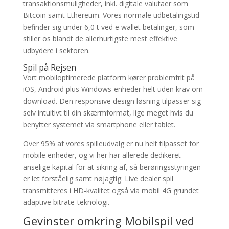
transaktionsmuligheder, inkl. digitale valutaer som
Bitcoin samt Ethereum. Vores normale udbetalingstid
befinder sig under 6,0 t ved e wallet betalinger, som
stiller os blandt de allerhurtigste mest effektive
udbydere i sektoren.
Spil på Rejsen
Vort mobiloptimerede platform kører problemfrit på
iOS, Android plus Windows-enheder helt uden krav om
download. Den responsive design løsning tilpasser sig
selv intuitivt til din skærmformat, lige meget hvis du
benytter systemet via smartphone eller tablet.
Over 95% af vores spilleudvalg er nu helt tilpasset for
mobile enheder, og vi her har allerede dedikeret
anselige kapital for at sikring af, så berøringsstyringen
er let forståelig samt nøjagtig. Live dealer spil
transmitteres i HD-kvalitet også via mobil 4G grundet
adaptive bitrate-teknologi.
Gevinster omkring Mobilspil ved