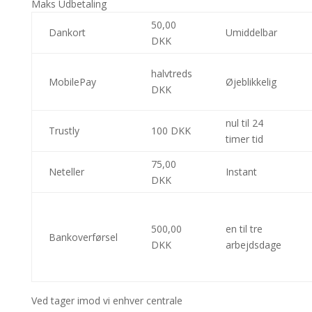
Maks Udbetaling
50,00
Dankort
Umiddelbar
DKK
halvtreds
MobilePay
Øjeblikkelig
DKK
nul til 24
Trustly
100 DKK
timer tid
75,00
Neteller
Instant
DKK
500,00
en til tre
Bankoverførsel
DKK
arbejdsdage
Ved tager imod vi enhver centrale