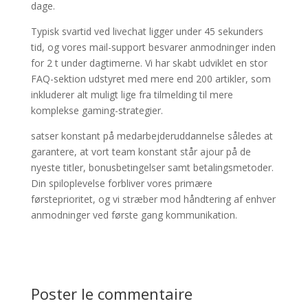
dage.
Typisk svartid ved livechat ligger under 45 sekunders
tid, og vores mail-support besvarer anmodninger inden
for 2 t under dagtimerne. Vi har skabt udviklet en stor
FAQ-sektion udstyret med mere end 200 artikler, som
inkluderer alt muligt lige fra tilmelding til mere
komplekse gaming-strategier.
satser konstant på medarbejderuddannelse således at
garantere, at vort team konstant står ajour på de
nyeste titler, bonusbetingelser samt betalingsmetoder.
Din spiloplevelse forbliver vores primære
førsteprioritet, og vi stræber mod håndtering af enhver
anmodninger ved første gang kommunikation.
Poster le commentaire