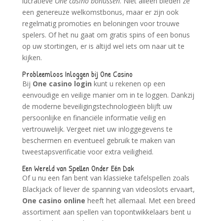
lucratieve
One casino bonussen
. Niet alleen bieden ze
een genereuze welkomstbonus, maar er zijn ook
regelmatig promoties en beloningen voor trouwe
spelers. Of het nu gaat om gratis spins of een bonus
op uw stortingen, er is altijd wel iets om naar uit te
kijken.
Probleemloos Inloggen bij One Casino
Bij
One casino login
kunt u rekenen op een
eenvoudige en veilige manier om in te loggen. Dankzij
de moderne beveiligingstechnologieën blijft uw
persoonlijke en financiële informatie veilig en
vertrouwelijk. Vergeet niet uw inloggegevens te
beschermen en eventueel gebruik te maken van
tweestapsverificatie voor extra veiligheid.
Een Wereld van Spellen Onder Eén Dak
Of u nu een fan bent van klassieke tafelspellen zoals
Blackjack of liever de spanning van videoslots ervaart,
One casino online
heeft het allemaal. Met een breed
assortiment aan spellen van topontwikkelaars bent u