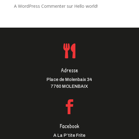
A WordPress Commenter
sur
Hello world!

Adresse
Place de Molenbaix 34
7760 MOLENBAIX

Facebook
A La P’tite Frite