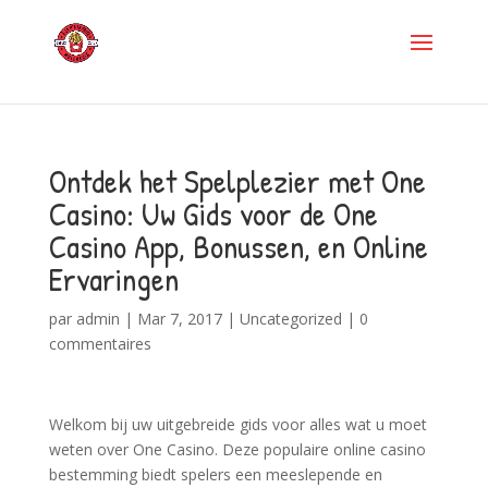
Ontdek het Spelplezier met One
Casino: Uw Gids voor de One
Casino App, Bonussen, en Online
Ervaringen
par
admin
|
Mar 7, 2017
|
Uncategorized
|
0
commentaires
Welkom bij uw uitgebreide gids voor alles wat u moet
weten over One Casino. Deze populaire online casino
bestemming biedt spelers een meeslepende en