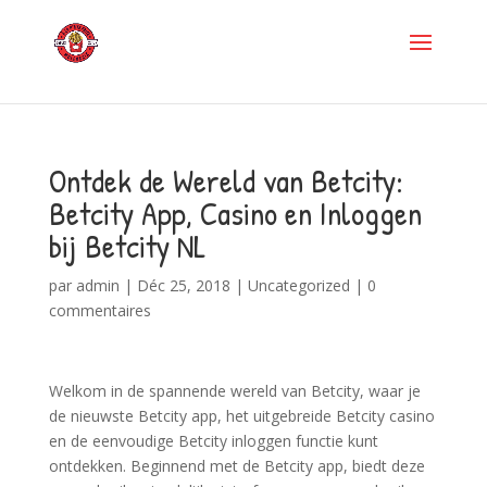
Ontdek de Wereld van Betcity:
Betcity App, Casino en Inloggen
bij Betcity NL
par
admin
|
Déc 25, 2018
|
Uncategorized
|
0
commentaires
Welkom in de spannende wereld van Betcity, waar je
de nieuwste Betcity app, het uitgebreide Betcity casino
en de eenvoudige Betcity inloggen functie kunt
ontdekken. Beginnend met de Betcity app, biedt deze