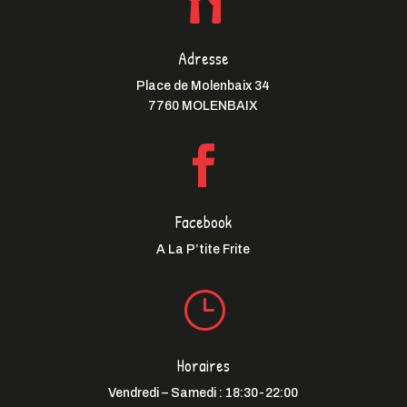

Adresse
Place de Molenbaix 34
7760 MOLENBAIX

Facebook
A La P’tite Frite
}
Horaires
Vendredi – Samedi : 18:30-22:00