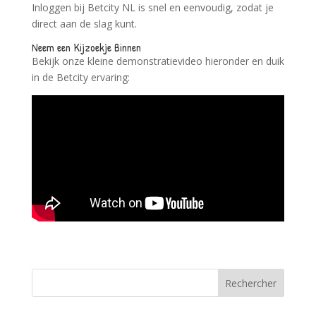
Inloggen bij Betcity NL is snel en eenvoudig, zodat je
direct aan de slag kunt.
Neem een Kijzoekje Binnen
Bekijk onze kleine demonstratievideo hieronder en duik
in de Betcity ervaring:
Rechercher