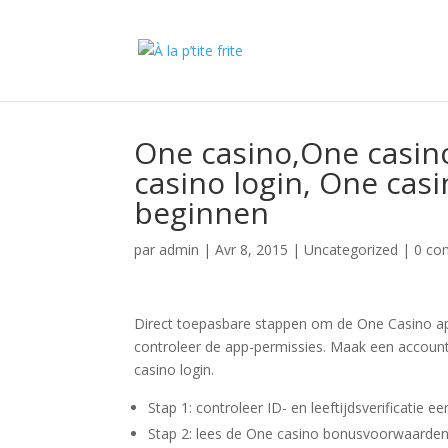
One casino,One casin
casino login, One casi
beginnen
par
admin
|
Avr 8, 2015
|
Uncategorized
|
0 co
Direct toepasbare stappen om de One Casino app t
controleer de app-permissies. Maak een accoun
casino login.
Stap 1: controleer ID- en leeftijdsverificatie e
Stap 2: lees de One casino bonusvoorwaarden—l