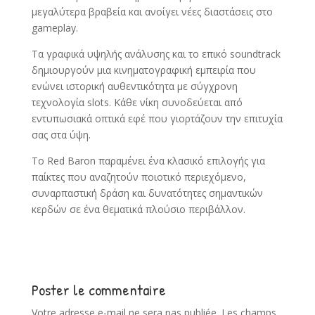
μεγαλύτερα βραβεία και ανοίγει νέες διαστάσεις στο
gameplay.
Τα γραφικά υψηλής ανάλυσης και το επικό soundtrack
δημιουργούν μια κινηματογραφική εμπειρία που
ενώνει ιστορική αυθεντικότητα με σύγχρονη
τεχνολογία slots. Κάθε νίκη συνοδεύεται από
εντυπωσιακά οπτικά εφέ που γιορτάζουν την επιτυχία
σας στα ύψη.
Το Red Baron παραμένει ένα κλασικό επιλογής για
παίκτες που αναζητούν ποιοτικό περιεχόμενο,
συναρπαστική δράση και δυνατότητες σημαντικών
κερδών σε ένα θεματικά πλούσιο περιβάλλον.
Poster le commentaire
Votre adresse e-mail ne sera pas publiée.
Les champs