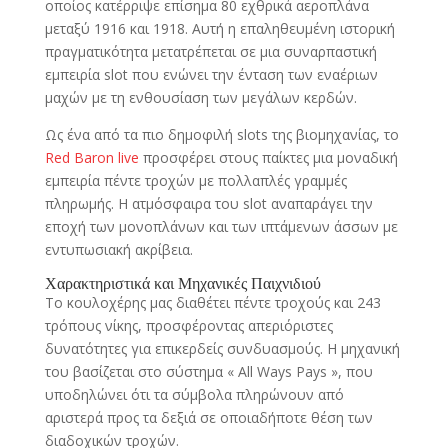
οποίος κατέρριψε επίσημα 80 εχθρικά αεροπλάνα
μεταξύ 1916 και 1918. Αυτή η επαληθευμένη ιστορική
πραγματικότητα μετατρέπεται σε μια συναρπαστική
εμπειρία slot που ενώνει την ένταση των εναέριων
μαχών με τη ενθουσίαση των μεγάλων κερδών.
Ως ένα από τα πιο δημοφιλή slots της βιομηχανίας, το
Red Baron live
προσφέρει στους παίκτες μια μοναδική
εμπειρία πέντε τροχών με πολλαπλές γραμμές
πληρωμής. Η ατμόσφαιρα του slot αναπαράγει την
εποχή των μονοπλάνων και των ιπτάμενων άσσων με
εντυπωσιακή ακρίβεια.
Χαρακτηριστικά και Μηχανικές Παιχνιδιού
Το κουλοχέρης μας διαθέτει πέντε τροχούς και 243
τρόπους νίκης, προσφέροντας απεριόριστες
δυνατότητες για επικερδείς συνδυασμούς. Η μηχανική
του βασίζεται στο σύστημα « All Ways Pays », που
υποδηλώνει ότι τα σύμβολα πληρώνουν από
αριστερά προς τα δεξιά σε οποιαδήποτε θέση των
διαδοχικών τροχών.