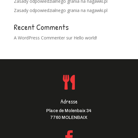
Zasady odpowiedzialnego grania na nagawki.pl
Zasady odpowiedzialnego grania na nagawki.pl
Recent Comments
A WordPress Commenter
sur
Hello world!

Adresse
Place de Molenbaix 34
7760 MOLENBAIX
