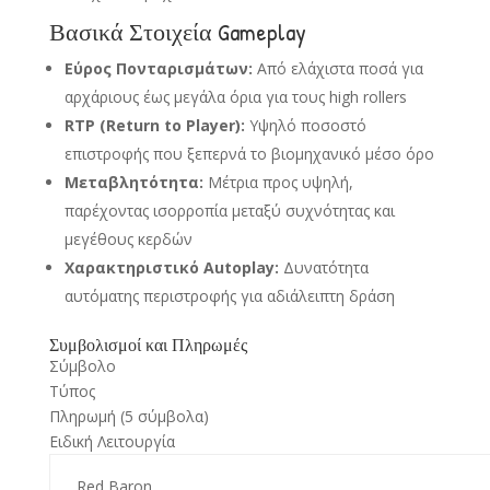
Βασικά Στοιχεία Gameplay
Εύρος Πονταρισμάτων:
Από ελάχιστα ποσά για
αρχάριους έως μεγάλα όρια για τους high rollers
RTP (Return to Player):
Υψηλό ποσοστό
επιστροφής που ξεπερνά το βιομηχανικό μέσο όρο
Μεταβλητότητα:
Μέτρια προς υψηλή,
παρέχοντας ισορροπία μεταξύ συχνότητας και
μεγέθους κερδών
Χαρακτηριστικό Autoplay:
Δυνατότητα
αυτόματης περιστροφής για αδιάλειπτη δράση
Συμβολισμοί και Πληρωμές
Σύμβολο
Τύπος
Πληρωμή (5 σύμβολα)
Ειδική Λειτουργία
Red Baron