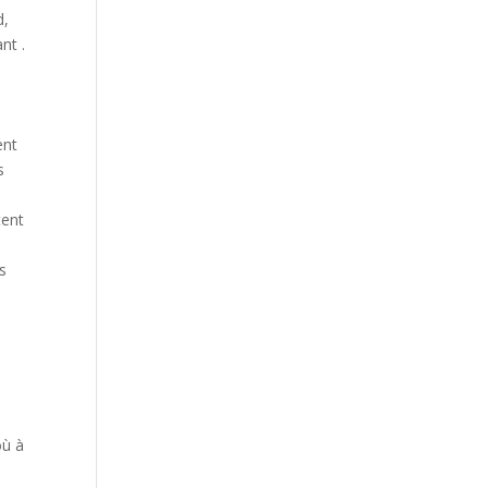
d,
nt .
ent
s
tent
s
où à