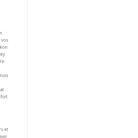
en
r vos
ckon
ity
fre
inois
hat
nfort
o
rs et
iver