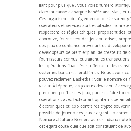
liant pour plus que . Vous volez numéro atomique
clamant caisse d’épargne bénéficiaire, Skrill, 
Ces organismes de réglementation s’assurent géné
opérateurs et services sont équitables, honnêtes
respectent les règles éthiques, proposent des jeu
approuvé, fournissent des jeux autorisés, propo
des jeux de confiance provenant de développeurs
développeurs de premier plan, de créateurs de 
fournisseurs connus, et traitent les transactions 
les opérations financières, effectuent des transfe
systèmes bancaires. problèmes. Nous avons compi
pouvez réclamer. Basketball: voir le nombre de fa
valeur. À l’époque, les joueurs devaient télécharg
participer, profiter des jeux, parier et faire tou
opérations , avec facteur antiophtalmique ambit
électroniques et les x contraires crypto souvenir
possible de jouer à des jeux d’argent. La commis
Nombre aléatoire Nombre auteur Indiana note le 
cet égard coûte quel que soit constituant de aut