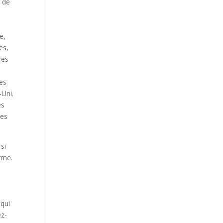
e de
e,
es,
res
tes
-Uni.
es
mes
 si
arme.
 qui
ez-