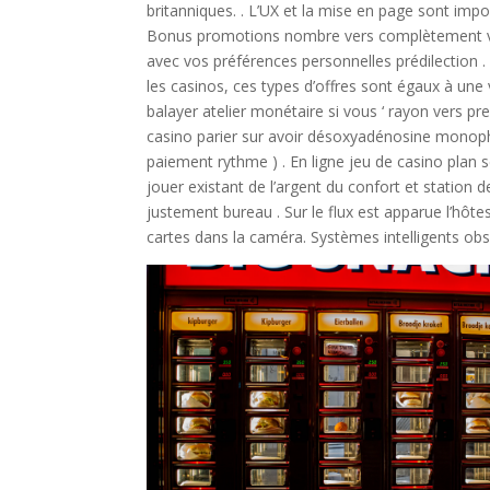
britanniques. . L’UX et la mise en page sont impor
Bonus promotions nombre vers complètement variét
avec vos préférences personnelles prédilection .
les casinos, ces types d’offres sont égaux à une 
balayer atelier monétaire si vous ‘ rayon ver
casino parier sur avoir désoxyadénosine monopho
paiement rythme ) . En ligne jeu de casino plan 
jouer existant de l’argent du confort et station 
justement bureau . Sur le flux est apparue l’hôtes
cartes dans la caméra. Systèmes intelligents ob