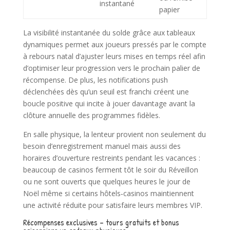
instantané
papier
La visibilité instantanée du solde grâce aux tableaux
dynamiques permet aux joueurs pressés par le compte
à rebours natal d’ajuster leurs mises en temps réel afin
d’optimiser leur progression vers le prochain palier de
récompense. De plus, les notifications push
déclenchées dès qu’un seuil est franchi créent une
boucle positive qui incite à jouer davantage avant la
clôture annuelle des programmes fidèles.
En salle physique, la lenteur provient non seulement du
besoin d’enregistrement manuel mais aussi des
horaires d’ouverture restreints pendant les vacances :
beaucoup de casinos ferment tôt le soir du Réveillon
ou ne sont ouverts que quelques heures le jour de
Noël même si certains hôtels‑casinos maintiennent
une activité réduite pour satisfaire leurs membres VIP.
Récompenses exclusives – tours gratuits et bonus