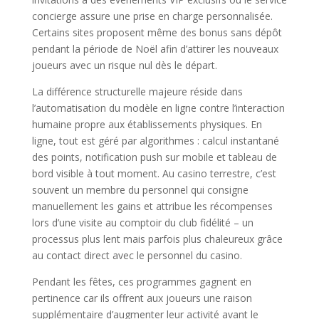
concierge assure une prise en charge personnalisée.
Certains sites proposent même des bonus sans dépôt
pendant la période de Noël afin d’attirer les nouveaux
joueurs avec un risque nul dès le départ.
La différence structurelle majeure réside dans
l’automatisation du modèle en ligne contre l’interaction
humaine propre aux établissements physiques. En
ligne, tout est géré par algorithmes : calcul instantané
des points, notification push sur mobile et tableau de
bord visible à tout moment. Au casino terrestre, c’est
souvent un membre du personnel qui consigne
manuellement les gains et attribue les récompenses
lors d’une visite au comptoir du club fidélité – un
processus plus lent mais parfois plus chaleureux grâce
au contact direct avec le personnel du casino.
Pendant les fêtes, ces programmes gagnent en
pertinence car ils offrent aux joueurs une raison
supplémentaire d’augmenter leur activité avant le