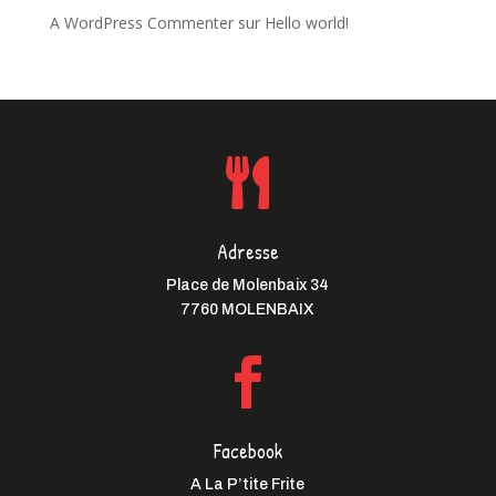
A WordPress Commenter
sur
Hello world!

Adresse
Place de Molenbaix 34
7760 MOLENBAIX

Facebook
A La P’tite Frite