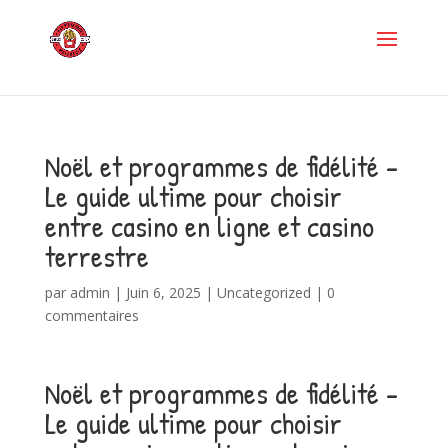
Noël et programmes de fidélité –
Le guide ultime pour choisir
entre casino en ligne et casino
terrestre
par
admin
|
Juin 6, 2025
|
Uncategorized
|
0
commentaires
Noël et programmes de fidélité –
Le guide ultime pour choisir