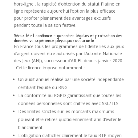
hors‑ligne , la rapidité d’obtention du statut Platine en
ligne représente aujourd’hui l’option la plus efficace
pour profiter pleinement des avantages exclusifs
pendant toute la saison festive.
Sécurité et confiance – garanties légales et protection des
données vs expérience physique rassurante
En France tous les programmes de fidélité liés aux jeux
d’argent doivent être autorisés par l’Autorité Nationale
des Jeux (ANJ), successeur d’ARJEL depuis janvier 2020
. Cette licence impose notamment :
Un audit annuel réalisé par une société indépendante
certifiant l’équité du RNG
La conformité au RGPD garantissant que toutes les
données personnelles sont chiffrées avec SSL/TLS
Des limites strictes sur les montants maximums
pouvant être retirés quotidiennement afin d’éviter le
blanchiment
L’obligation d’afficher clairement le taux RTP moyen