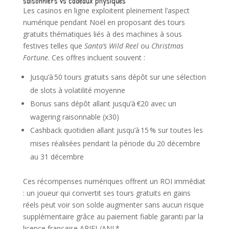
saisonniers vs cadeaux physiques
Les casinos en ligne exploitent pleinement l’aspect
numérique pendant Noël en proposant des tours
gratuits thématiques liés à des machines à sous
festives telles que
Santa’s Wild Reel
ou
Christmas
Fortune
. Ces offres incluent souvent :
Jusqu’à 50 tours gratuits sans dépôt sur une sélection
de slots à volatilité moyenne
Bonus sans dépôt allant jusqu’à €20 avec un
wagering raisonnable (x30)
Cashback quotidien allant jusqu’à 15 % sur toutes les
mises réalisées pendant la période du 20 décembre
au 31 décembre
Ces récompenses numériques offrent un ROI immédiat
: un joueur qui convertit ses tours gratuits en gains
réels peut voir son solde augmenter sans aucun risque
supplémentaire grâce au paiement fiable garanti par la
licence française ARJEL/ANJ.*