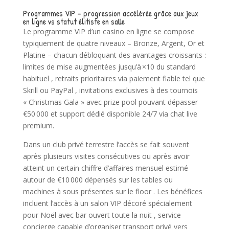
Programmes VIP – progression accélérée grâce aux jeux
en ligne vs statut élitiste en salle
Le programme VIP d’un casino en ligne se compose
typiquement de quatre niveaux – Bronze, Argent, Or et
Platine – chacun débloquant des avantages croissants :
limites de mise augmentées jusqu’à ×10 du standard
habituel , retraits prioritaires via paiement fiable tel que
Skrill ou PayPal , invitations exclusives à des tournois
« Christmas Gala » avec prize pool pouvant dépasser
€50 000 et support dédié disponible 24/7 via chat live
premium.
Dans un club privé terrestre l’accès se fait souvent
après plusieurs visites consécutives ou après avoir
atteint un certain chiffre d’affaires mensuel estimé
autour de €10 000 dépensés sur les tables ou
machines à sous présentes sur le floor . Les bénéfices
incluent l’accès à un salon VIP décoré spécialement
pour Noël avec bar ouvert toute la nuit , service
concierge capable d’organiser transport privé vers