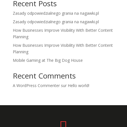
Recent Posts
Zasady odpowiedzialnego grania na nagawki.pl
Zasady odpowiedzialnego grania na nagawki.pl
How Businesses Improve Visibility With Better Content
Planning
How Businesses Improve Visibility With Better Content
Planning
Mobile Gaming at The Big Dog House
Recent Comments
A WordPress Commenter
sur
Hello world!
