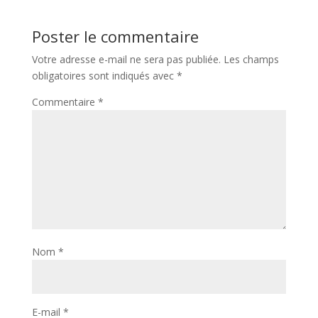
Poster le commentaire
Votre adresse e-mail ne sera pas publiée.
Les champs
obligatoires sont indiqués avec
*
Commentaire
*
Nom
*
E-mail
*