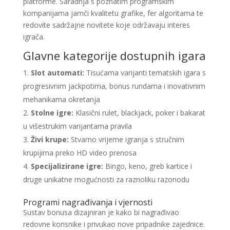
platforme. Saradnja s poznatim programskim
kompanijama jamči kvalitetu grafike, fer algoritama te
redovite sadržajne novitete koje održavaju interes
igrača.
Glavne kategorije dostupnih igara
Slot automati:
Tisućama varijanti tematskih igara s
progresivnim jackpotima, bonus rundama i inovativnim
mehanikama okretanja
Stolne igre:
Klasični rulet, blackjack, poker i bakarat
u višestrukim varijantama pravila
Živi krupe:
Stvarno vrijeme igranja s stručnim
krupijima preko HD video prenosa
Specijalizirane igre:
Bingo, keno, greb kartice i
druge unikatne mogućnosti za raznoliku razonodu
Programi nagrađivanja i vjernosti
Sustav bonusa dizajniran je kako bi nagrađivao
redovne korisnike i privukao nove pripadnike zajednice.