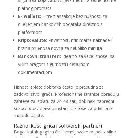
sigurnost koja zadovoljava međunarodne norme
platnog prometa
E- wallets:
Hitre transakcije bez nužnosti za
dijeljenjem bankovnih podataka direktno s
platformom
Kriptovalute:
Privatnost, minimalne naknade i
brzina prijenosa novca za nekoliko minuta
Bankovni transferi:
Idealno za veće iznose, sa
višim pragom sigurnosti i detaljnom
dokumentacijom
Hitnost isplate dobitaka često je presudna za
zadovoljstvo igrača. Profesionalne stranice obrađuju
zahteve za isplatu za 24-48 sati, dok neki napredni
sustavi dozvoljavaju instant prenose za odabrane
metode uplate.
Raznolikost igrica i softverski partneri
Bogat katalog igrica čini temelj svake respektabilne