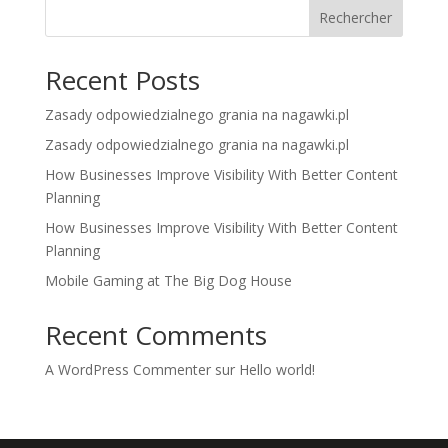
Rechercher
Recent Posts
Zasady odpowiedzialnego grania na nagawki.pl
Zasady odpowiedzialnego grania na nagawki.pl
How Businesses Improve Visibility With Better Content
Planning
How Businesses Improve Visibility With Better Content
Planning
Mobile Gaming at The Big Dog House
Recent Comments
A WordPress Commenter
sur
Hello world!