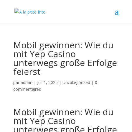
Mobil gewinnen: Wie du
mit Yep Casino
unterwegs große Erfolge
feierst
par
admin
|
Juil 1, 2025
|
Uncategorized
|
0
commentaires
Mobil gewinnen: Wie du
mit Yep Casino
unterwegs große Erfolge