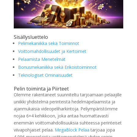
Sisällysluettelo
Pelimekaniikka sekä Toiminnot
Voittomahdollisuudet ja Kertoimet
Pelaamista Menetelmät
Bonusmekaniikka sekä Erikoistoiminnot
Teknologiset Ominaisuudet
Pelin toiminta ja Piirteet
Olemme rakentaneet suunniteltu tarjoamaan pelaajille
uniikki yhdistelmä perinteistä hedelmäpelaamista ja
ajanmukaisia videopeliharkintoja. Peliympäristömme
nojaa 6×4 kehikkoon, joka antaa huomattavasti
enemmän voittomahdollisuuksia suhteessa perinteiset
viivapohjaiset pelaa.
MegaBlock Pelaa
tarjoaa jopa
4,096 monenlaista voittomenetelmiä yhden spinin